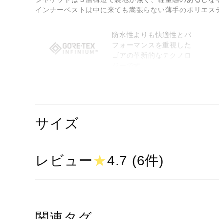
インナーベストは中に来ても嵩張らない薄手のポリエス
防水性よりも快適性とパ
フォーマンスを重視した
ゴアの革新的なテクノロ
ジーです。
撥水性が優れていること
を示し、ウエア内を快適
な状態に保ちます。
サイズ
サイズ
36、38
レビュー
★
4.7 (6件)
カラー
04：ライトグレー
09：ブラック
37）カーキ
関連タグ