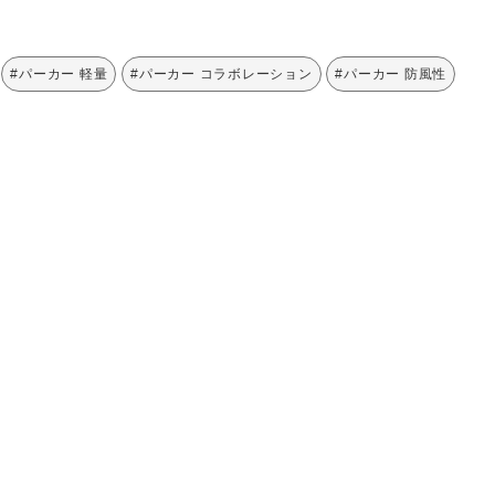
#パーカー 軽量
#パーカー コラボレーション
#パーカー 防風性
65％、ナイロン35％