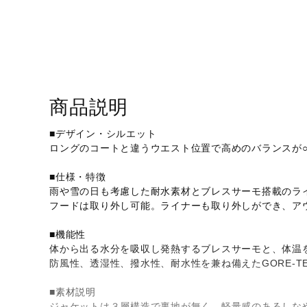
アウトドア／レイン
サポーター
健康／エクササイズ
ジュニア／キッズ
商品説明
メディカル
コラボ／ライセンス
■デザイン・シルエット
ロングのコートと違うウエスト位置で高めのバランスが
セール
■仕様・特徴
その他
雨や雪の日も考慮した耐水素材とブレスサーモ搭載のライ
フードは取り外し可能。ライナーも取り外しができ、ア
■機能性
体から出る水分を吸収し発熱するブレスサーモと、体温
防風性、透湿性、撥水性、耐水性を兼ね備えたGORE-TEX 
■素材説明
ジャケットは３層構造で裏地が無く、軽量感のあるしな