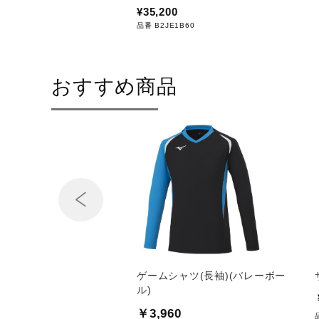
発売シーズン
37）50）2022年秋冬
¥35,200
04）09）58）2021年秋冬
品番 B2JE1B60
おすすめ商品
Prev
スポーツ出版／スコアブ
ゲームシャツ(長袖)(バレーボー
ソフトボール用
ル)
0
￥3,960