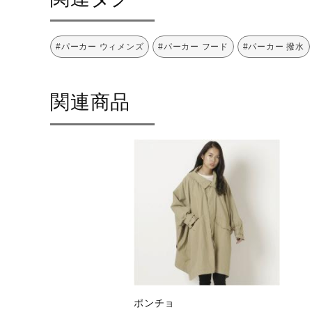
50：モカ
58：モカ
#パーカー ウィメンズ
#パーカー フード
#パーカー 撥水
素材
アウタージャケット
表側：ナイロン100％
関連商品
裏側：ポリエステル100％
インナーベスト
表地：ポリエステル100％
裏地：ポリエステル100％
芯地：合成繊維（ブレスサーモ）
中綿：ポリエステル100％
原産国
中国製
ポンチョ