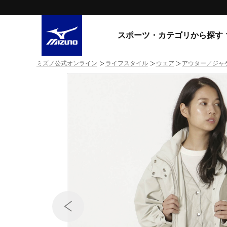
スポーツ・カテゴリから探す
ミズノ公式オンライン
ライフスタイル
ウエア
アウター／ジャ
スニーカー
スニーカ
ライフスタイルウエア
すべてのシリーズ
ランニング
WAVE PROPHECY
MORELIA LS
サッカー／フットサル
WAVE RIDER
トレーニング
MXR
ゴアテックス
野球
コラボレーション
その他シリーズ
ゴルフ
スイム
スニーカー商品をすべて見る
バレーボール