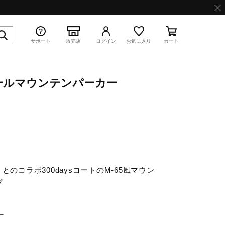
サポート
販売店
ログイン
お気に入り
カート
トロールマウンテンパーカー
特集
とのコラボ300daysコートのM-65風マウン
WAVE PROPHECY 13.2
プ
ー