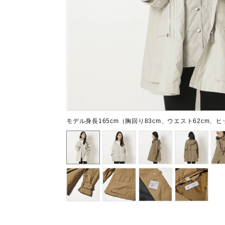
テニス／ソフトテニス
バドミントン
陸上競技
卓球
ソフトボール
柔道
ウィンタースポーツ
モデル身長165cm（胸回り83cm、ウエスト62cm、
ワーキング
ウォーキングシューズ
ライフスタイルグッズ
インナー
寝具／ミズノスリープ