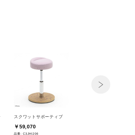
Next
テ
スクワットサポーティブ
成美堂スポーツ出版／
表
￥59,070
￥550
品番:
C3JHI206