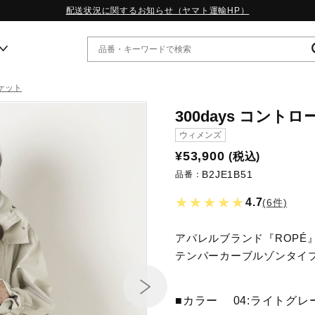
配送状況に関するお知らせ（ヤマト運輸HP）
ケット
ー
300days コン
ウィメンズ
WP13.2｜特集
¥53,900
(税込)
MORELIA LS｜特集
B2JE1B51
品番：
W.PROPHECY1｜特集
WP MAGIC MITA｜特集
★★★★★
4.7
(6件)
WP STRAP｜特集
スペシャルカラーパック｜特集
アパレルブランド『ROPÉ』
WP STRAP 2｜特集
マーガレット・ハウエル｜特集
テンパーカーブルゾンタイ
KICKS & ECHO｜特集
■カラー
04:ライトグレ