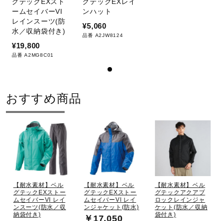
グテックEXスト
グテックEXレイ
ームセイバーVI
ンハット
レインスーツ(防
¥5,060
水／収納袋付き)
品番 A2JW8124
¥19,800
品番 A2MG8C01
おすすめ商品
【耐水素材】ベル
【耐水素材】ベル
【耐水素材】ベル
グテックEXストー
グテックEXストー
グテックアクアブ
ムセイバーVI レイ
ムセイバーVI レイ
ロックレインジャ
ンスーツ(防水／収
ンジャケット(防水)
ケット(防水／収納
納袋付き)
袋付き)
￥17,050