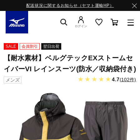
配送状況に関するお知らせ（ヤマト運輸HP）
ログイン
スニーカー
SALE
会員割引
翌日出荷
【耐水素材】ベルグテックEXストームセ
ライフスタイルウエア
イバーVI レインスーツ(防水／収納袋付き)
★★★★★
4.7
(102件)
メンズ
ランニング
サッカー／フットサル
トレーニング