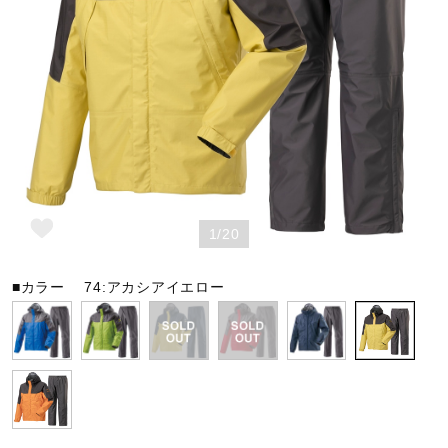
野球
ゴルフ
スイム
1/20
バレーボール
■カラー
74:アカシアイエロー
テニス／ソフトテニス
バドミントン