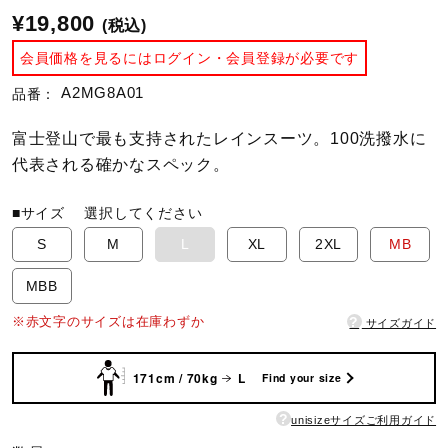
¥19,800
(税込)
陸上競技
会員価格を見るにはログイン・会員登録が必要です
A2MG8A01
品番：
卓球
富士登山で最も支持されたレインスーツ。100洗撥水に
代表される確かなスペック。
ソフトボール
■サイズ
選択してください
S
M
L
XL
2XL
MB
柔道
MBB
?
※赤文字のサイズは在庫わずか
サイズガイド
ウィンタースポーツ
171cm / 70kg
L
Find your size
ワーキング
?
unisizeサイズご利用ガイド