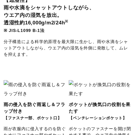
【透湿性】
約550g（Mサイズ）
雨や水滴をシャットアウトしながら、
ウエア内の湿気を放出。
発売シーズン
※
透湿性約16,000g/m2/24h
※ JIS-L1099 B-1法
74）75）2024年春夏
分子構造による科学的原理を最大限に生かし、雨や水滴をシャ
44）71）2019年春夏
ットアウトしながら、ウエア内の湿気を外側に発散して、ムレ
25）40）62）2018年春夏
を抑えます。
雨の侵入を防ぐ雨返し＆フラ
ポケットが換気口の役割を果
ップ付き
たす
【ファスナー部、ポケット口】
【ベンチレーションポケット】
雨が衣服内に侵入するのを防ぐ
ポケットのファスナーを開け閉