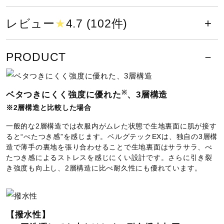
サポート
撥水性が優れていることを示し、ウエア
レビュー
★
4.7 (102件)
内を快適な状態に保ちます。
直営店一覧
PRODUCT
サイズ
取扱店一覧
44）62）M、L、XL
※
ベタつきにくく強度に優れた
、3層構造
74）75）S、M、L、XL、2XL、MB、MBB
※2層構造と比較した場合
25）40）71）S、M、L、XL、2XL、SB、MB、MBB
一般的な2層構造では衣服内がムレた状態で生地裏面に肌が接す
ると“べたつき感”を感じます。ベルグテックEXは、独自の3層構
カラー
造で薄手の裏地を張り合わせることで生地裏面はサラサラ、べ
たつき感によるストレスを感じにくい設計です。さらに引き裂
25：ブルー
き強度も向上し、2層構造に比べ耐久性にも優れています。
40：ピスタチオ
44：アカシアイエロー
62：レッド
【撥水性】
71：ドレスネイビー