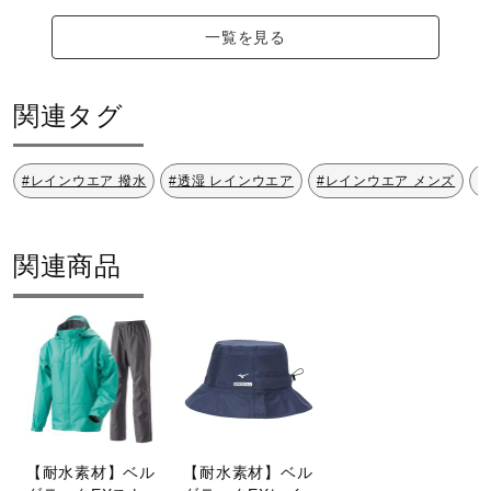
一覧を見る
関連タグ
#レインウエア 撥水
#透湿 レインウエア
#レインウエア メンズ
#
関連商品
【耐水素材】ベル
【耐水素材】ベル