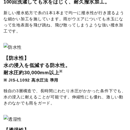
100回洗濯しても水をはじく、耐久撥水加工。
74：アカシアイエロー
新しい撥水処方で糸の1本1本まで均一に撥水性が行き渡るよう
75：オレンジ
な細かい加工を施しています。雨がウエアについても水玉にな
って生地表面を飛び跳ね、飛び散ってしまうような強い撥水加
素材
工です。
本体：ナイロン100％
内衿切替：ポリエステル100％
【防水性】
下衣：ナイロン100％
水の浸入を低減する防水性。
※
耐水圧約30,000mm以上
原産国
※ JIS-L1092 高水圧法 準用
独自の3層構造で、長時間にわたり水圧がかかった条件下でも、
25）40）44）62）71）タイ製、ベトナム製、ミャンマー製
水の浸入に耐えることが可能です。伸縮性にも優れ、激しい動
74）75）ミャンマー製、ベトナム製、タイ製
きのなかでも雨をガード。
質量