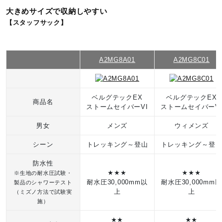
大きめサイズで収納しやすい
【スタッフサック】
A2MG8A01
A2MG8C01
ベルグテックEX
ベルグテックEX
商品名
ストームセイバーVI
ストームセイバーV
男女
メンズ
ウィメンズ
シーン
トレッキング～登山
トレッキング～登
防水性
★★★
★★★
※生地の耐水圧試験・
耐水圧30,000mm以
耐水圧30,000mm以
製品のシャワーテスト
上
上
（ミズノ方法で試験実
施）
★★
★★