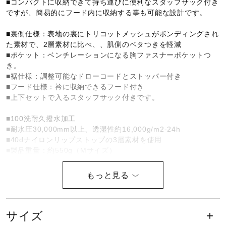
■コンパクトに収納できて持ち運びに便利なスタッフサック付き
健康／エクササイズ
ですが、簡易的にフード内に収納する事も可能な設計です。
■裏側仕様：表地の裏にトリコットメッシュがボンディングされ
た素材で、2層素材に比べ、、肌側のベタつきを軽減
ジュニア／キッズ
■ポケット：ベンチレーションになる胸ファスナーポケットつ
き。
■裾仕様：調整可能なドローコードとストッパー付き
メディカル
■フード仕様：衿に収納できるフード付き
■上下セットで入るスタッフサック付きです。
■100洗耐久撥水加工
コラボ／ライセンス
■耐水圧30,000mm以上、透湿性約16,000g/m2-24h
■40dナイロンリップストップの3層素材を使用
■製品重量：約550g（Mサイズ）
セール
耐水圧30,000mm以上、ワンランク上の
その他
防水・透湿力を持つ高性能レインウエ
ア。
サイズ