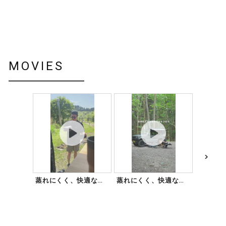
MOVIES
蒸れにくく、快適な着
蒸れにくく、快適な着
ストーム
心地で話題の『ベル
心地で話題の『ベル
方法
より長く
グ...
グ...
だくため
を紹介し