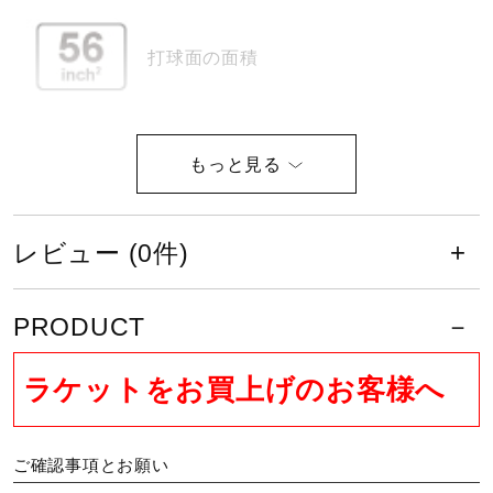
サポート
打球面の面積
直営店一覧
振り抜き感と面安定性向上を狙うた
取扱店一覧
め、フレーム根元まで溝（グルー
ブ）を設けた設計に。
レビュー (0件)
日本バドミントン協会検定合格品で
PRODUCT
す。
ラケットをお買上げのお客様へ
サイズ
ご確認事項とお願い