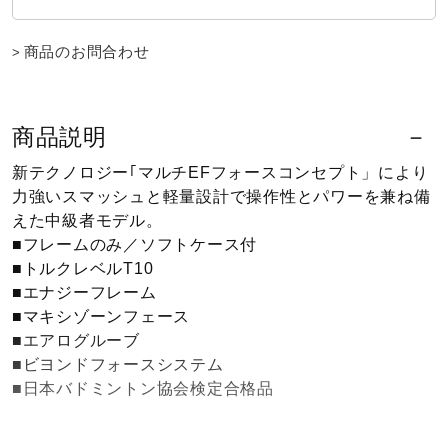
健康／エクササイズ
商品のお問合わせ
ジュニア／キッズ
商品説明
メディカル
新テクノロジー｢マルチEFフォースコンセプト」により
力強いスマッシュと軽量設計で操作性とパワーを兼ね備
えた中級者モデル。
コラボ／ライセンス
■フレームのみ／ソフトケース付
■トルクレベルT10
■エナジーフレーム
セール
■マキシゾーンフェース
■エアログルーブ
■ビヨンドフォースシステム
その他
■日本バドミントン協会検定合格品