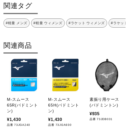
ヘッドヘビー
関連タグ
製品内容
#軽量 メンズ
#軽量 ウィメンズ
#ラケット ウィメンズ
#ラケット
フレーム、ソフトケース
関連商品
発売シーズン
2025年秋冬
M-スムース
M-スムース
素振り用ケース
65R(バドミント
65H(バドミント
(バドミントン)
ン)
ン)
¥935
¥1,430
¥1,430
品番 73JDB031
品番 73JGA240
品番 73JGA930