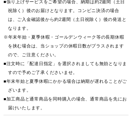
■張り上げサービスをご希望の場合、納期は約2週間（土日
56inch2
祝除く）後のお届けとなります。コンビニ決済の場合
質量
は、ご入金確認後から約2週間（土日祝除く）後の発送と
なります。
（平均）約78g
※年末年始・夏季休暇・ゴールデンウィーク等の長期休暇
を挟む場合は、当ショップの休暇日数がプラスされます
全長
ので、ご注意ください。
■注文時に「配達日指定」を選択されましても無効となりま
675mm
すので予めご了承くださいませ。
ラケットスペック情報
■年末年始と夏季休暇にかかる場合は納期が遅れることがご
ざいます。
推奨張力：20～27ポンド
■加工商品と通常商品を同時購入の場合、通常商品を先にお
ストリングパターン：縦22本×横21本
届けいたします。
バランス