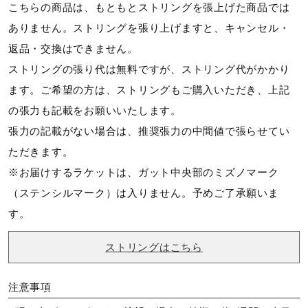
5U6
こちらの商品は、もともとストリングを張上げた商品では
■
ラケットサイズについて
ありません。ストリングを張り上げますと、キャンセル・
返品・交換はできません。
カラー
ストリングの張り代は無料ですが、ストリング代がかかり
ます。ご希望の方は、ストリングもご購入いただき、上記
30：ブラック×グリーン
の張力も記載をお願いいたします。
張力の記載がない場合は、推奨張力の中間値で張らせてい
素材
ただきます。
高弾性グラファイト、グラファイト
※お届けするラケットは、ガット中央部のミズノマーク
（ステンシルマーク）は入りません。予めご了承願いま
原産国
す。
中国製
ストリングはこちら
面サイズ
注意事項