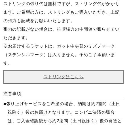
ストリングの張り代は無料ですが、ストリング代がかかり
カラー
ます。ご希望の方は、ストリングもご購入いただき、上記
の張力も記載をお願いいたします。
26：ブルー
張力の記載がない場合は、推奨張力の中間値で張らせてい
ただきます。
素材
※お届けするラケットは、ガット中央部のミズノマーク
（ステンシルマーク）は入りません。予めご了承願いま
高弾性グラファイト、グラファイト、VAポリマー、4Tカー
ボン
す。
ストリングはこちら
原産国
日本製
注意事項
■張り上げサービスをご希望の場合、納期は約2週間（土日
面サイズ
祝除く）後のお届けとなります。コンビニ決済の場合
は、ご入金確認後から約2週間（土日祝除く）後の発送と
56inch2