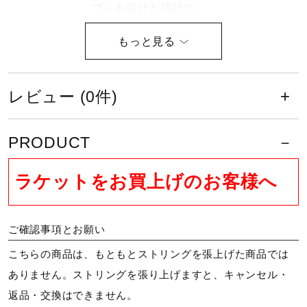
サポート
ブ）を設けた設計に。
衝撃吸収・振動減衰性に優れた新素
直営店一覧
材［VAポリマー］を採用した新グ
リップ設計。不快な振動を抑えま
レビュー (0件)
す。
取扱店一覧
PRODUCT
日本バドミントン協会検定合格品で
す。
ラケットをお買上げのお客様へ
ご確認事項とお願い
サイズ
こちらの商品は、もともとストリングを張上げた商品では
ありません。ストリングを張り上げますと、キャンセル・
4U6
■
ラケットサイズについて
返品・交換はできません。