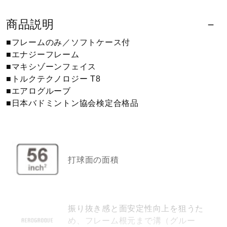
健康／エクササイズ
商品説明
■フレームのみ／ソフトケース付
ジュニア／キッズ
■エナジーフレーム
■マキシゾーンフェイス
■トルクテクノロジー T8
メディカル
■エアログルーブ
■日本バドミントン協会検定合格品
コラボ／ライセンス
セール
打球面の面積
その他
振り抜き感と面安定性向上を狙うた
め、フレーム根元まで溝（グルー