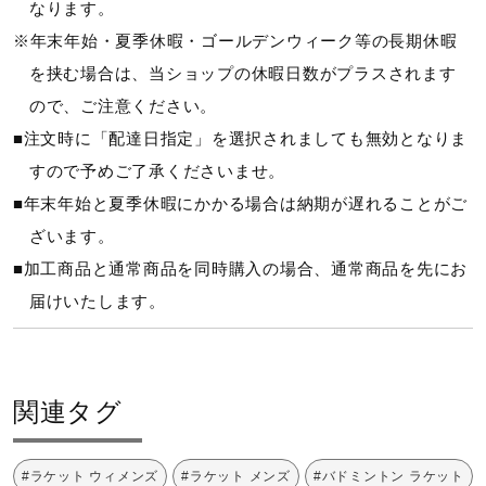
なります。
※年末年始・夏季休暇・ゴールデンウィーク等の長期休暇
質量
を挟む場合は、当ショップの休暇日数がプラスされます
（平均）約83g
ので、ご注意ください。
■注文時に「配達日指定」を選択されましても無効となりま
全長
すので予めご了承くださいませ。
■年末年始と夏季休暇にかかる場合は納期が遅れることがご
670mm
ざいます。
■加工商品と通常商品を同時購入の場合、通常商品を先にお
ラケットスペック情報
届けいたします。
推奨張力：22～28ポンド
ストリングパターン：縦22本×横21本
関連タグ
バランス
ヘッドヘビー
#ラケット ウィメンズ
#ラケット メンズ
#バドミントン ラケット