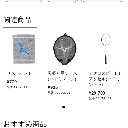
製品内容
関連商品
フレーム、ソフトケース
発売シーズン
2024年秋冬
リストバンド
素振り用ケース
アクロスピード1
(バドミントン)
アクセル(バドミ
¥770
ントン)
¥935
品番 62JYB002
¥29,700
品番 73JDB031
品番 73JTB402
おすすめ商品