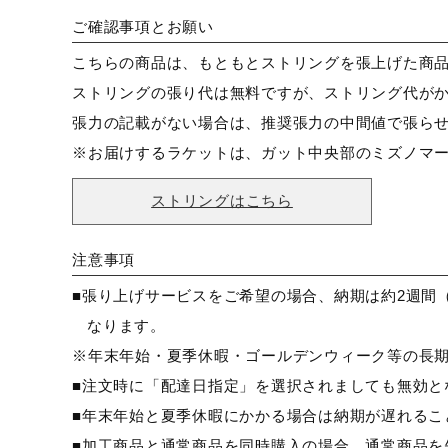
ラケットスペッ
推奨張力：22～28ポンド
ご確認事項とお願い
ク情報
ストリングパターン：縦22本×横
こちらの商品は、もともとストリングを張上げた商
ストリングの張り代は無料ですが、ストリング代が
バランス
イーブン
張力の記載がない場合は、推奨張力の中間値で張ら
製品内容
フレーム、ソフトケース
※お届けするラケットは、ガット中央部のミズノマ
発売シーズン
2024年春夏
ストリングはこちら
注意事項
■張り上げサービスをご希望の場合、納期は約2週間
なります。
※年末年始・夏季休暇・ゴールデンウィーク等の長
■注文時に「配達日指定」を選択されましても無効と
■年末年始と夏季休暇にかかる場合は納期が遅れるこ
■加工商品と通常商品を同時購入の場合、通常商品を