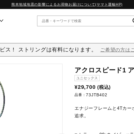
熊本地域地震の影響によるお荷物お届けについて(ヤマト運輸HP)
ー
ビス！ ストリングは有料になります。
ご希望の方は
WP13.2｜特集
アクロスピード1 
MORELIA LS｜特集
W.PROPHECY1｜特集
ユニセックス
WP MAGIC MITA｜特集
¥29,700
(税込)
WP STRAP｜特集
73JTB402
品番：
スペシャルカラーパック｜特集
WP STRAP 2｜特集
エナジーフレームと4Tカ
マーガレット・ハウエル｜特集
KICKS & ECHO｜特集
追求。