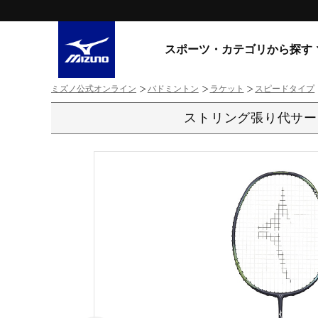
スポーツ・カテゴリから探す
ミズノ公式オンライン
バドミントン
ラケット
スピードタイプ
スニーカー
スニーカ
ストリング張り代サー
ライフスタイルウエア
すべてのシリーズ
ランニング
WAVE PROPHECY
MORELIA LS
サッカー／フットサル
WAVE RIDER
トレーニング
MXR
ゴアテックス
野球
コラボレーション
その他シリーズ
ゴルフ
スイム
スニーカー商品をすべて見る
バレーボール