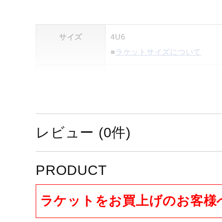
サイズ
4U6
■
ラケットサイズについて
カラー
09：ネイビー×ライム
素材
グラファイト、4Tカーボン
原産国
日本製
レビュー (0件)
面サイズ
56inch2
PRODUCT
質量
（平均）約83g
ラケットをお買上げのお客様
全長
675mm