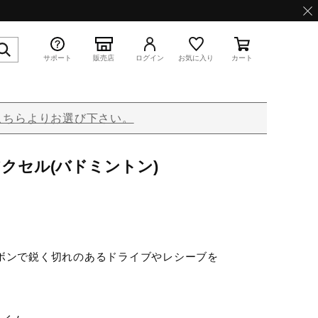
サポート
販売店
ログイン
お気に入り
カート
こちらよりお選び下さい。
特集
アクセル(バドミントン)
WAVE PROPHECY 13.2
ーボンで鋭く切れのあるドライブやレシーブを