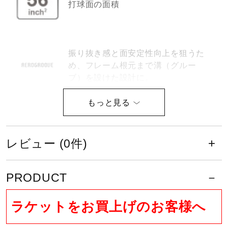
打球面の面積
サポート
直営店一覧
振り抜き感と面安定性向上を狙うた
め、フレーム根元まで溝（グルー
ブ）を設けた設計に。
取扱店一覧
衝撃吸収・振動減衰性に優れた新素
材［VAポリマー］を採用した新グ
リップ設計。不快な振動を抑えま
レビュー (0件)
す。
PRODUCT
日本バドミントン協会検定合格品で
す。
ラケットをお買上げのお客様へ