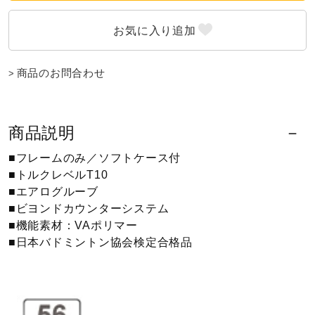
健康／エクササイズ
ジュニア／キッズ
商品のお問合わせ
メディカル
商品説明
■フレームのみ／ソフトケース付
コラボ／ライセンス
■トルクレベルT10
■エアログルーブ
■ビヨンドカウンターシステム
セール
■機能素材：VAポリマー
■日本バドミントン協会検定合格品
その他