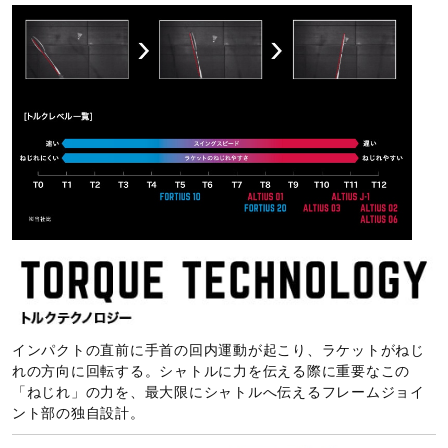
バランス
ヘッドライト
製品内容
フレーム、ソフトケース
発売シーズン
2021年春夏
インパクトの直前に手首の回内運動が起こり、ラケットがねじ
れの方向に回転する。シャトルに力を伝える際に重要なこの
「ねじれ」の力を、最大限にシャトルへ伝えるフレームジョイ
ント部の独自設計。