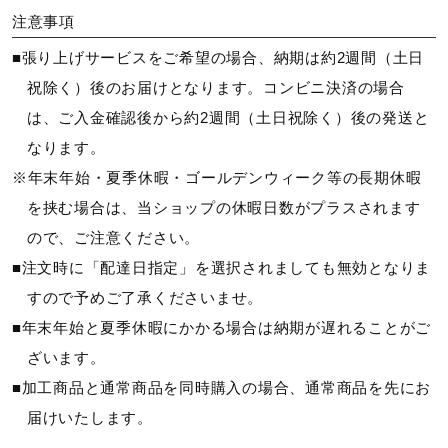
注意事項
面サイズ
■張り上げサービスをご希望の場合、納期は約2週間（土日
祝除く）後のお届けとなります。コンビニ決済の場合
56inch2
は、ご入金確認後から約2週間（土日祝除く）後の発送と
なります。
質量
※年末年始・夏季休暇・ゴールデンウィーク等の長期休暇
（平均）約83g
を挟む場合は、当ショップの休暇日数がプラスされます
ので、ご注意ください。
全長
■注文時に「配達日指定」を選択されましても無効となりま
すので予めご了承くださいませ。
675mm
■年末年始と夏季休暇にかかる場合は納期が遅れることがご
ざいます。
ラケットスペック情報
■加工商品と通常商品を同時購入の場合、通常商品を先にお
推奨張力：19～27ポンド
届けいたします。
ストリングパターン：縦22本×横21本