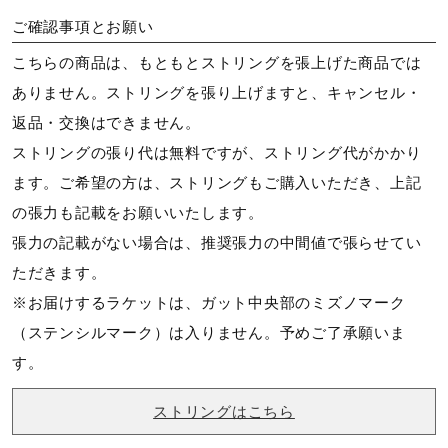
ご確認事項とお願い
サイズ
こちらの商品は、もともとストリングを張上げた商品では
ありません。ストリングを張り上げますと、キャンセル・
4U6
■
ラケットサイズについて
返品・交換はできません。
ストリングの張り代は無料ですが、ストリング代がかかり
カラー
ます。ご希望の方は、ストリングもご購入いただき、上記
の張力も記載をお願いいたします。
01：ホワイト
張力の記載がない場合は、推奨張力の中間値で張らせてい
ただきます。
素材
※お届けするラケットは、ガット中央部のミズノマーク
（ステンシルマーク）は入りません。予めご了承願いま
高弾性グラファイト＋グラファイト、VAポリマー
す。
原産国
ストリングはこちら
中国製