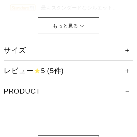
健康／エクササイズ
最もスタンダードなシルエット。
ソフトテニスの公式大会に着用でき
ジュニア／キッズ
るウエアです。
サイズ
メディカル
日本バドミントン協会検定合格品で
す。
レビュー
★
5 (5件)
コラボ／ライセンス
PRODUCT
セール
サイズ
S、M、L、XL
その他
カラー