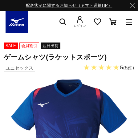
配送状況に関するお知らせ（ヤマト運輸HP）
ログイン
スニーカー
SALE
会員割引
翌日出荷
ゲームシャツ(ラケットスポーツ)
ライフスタイルウエア
★★★★★
5
(5件)
ユニセックス
ランニング
サッカー／フットサル
トレーニング