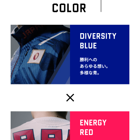
サポート
09：ブラック
20：ブルー
直営店一覧
素材
取扱店一覧
ポリエステル100％
原産国
中国製
発売シーズン
2021年春夏