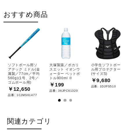
おすすめ商品
ソフトボール用ソ
大塚製薬／ポカリ
小学生ソフトボー
アテック ミドル(金
スエット イオンウ
ル用プロテクター
属製／77cm／平均
ォーター ペットボ
(サイズS)
560g)(1号、2号／
トル900ml ※
￥9,680
ゴムボール用)
￥199
品番:
1DJPS510
￥12,650
品番:
36JPC61320
品番:
1CJMS61477
関連カテゴリ