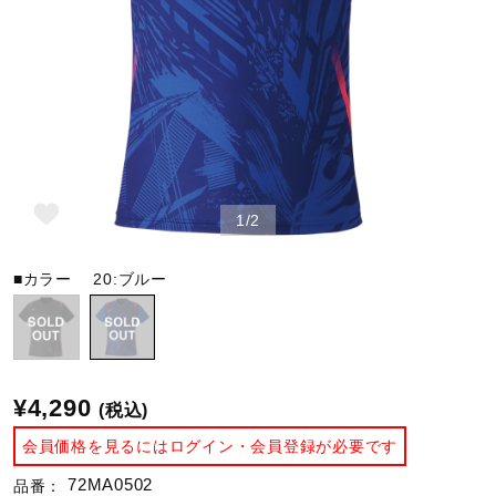
野球
ゴルフ
1/2
スイム
■カラー
20:ブルー
バレーボール
テニス／ソフトテニス
¥4,290
(税込)
会員価格を見るにはログイン・会員登録が必要です
バドミントン
72MA0502
品番：