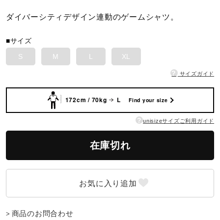
ダイバーシティデザイン連動のゲームシャツ。
陸上競技
■サイズ
S
M
L
XL
卓球
?
サイズガイド
ソフトボール
172cm / 70kg
L
Find your size
?
unisizeサイズご利用ガイド
柔道
在庫切れ
ウィンタースポーツ
ワーキング
商品のお問合わせ