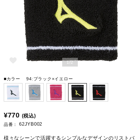
野球
ゴルフ
1/2
スイム
■カラー
94:ブラック×イエロー
バレーボール
テニス／ソフトテニス
¥770
(税込)
62JYB002
品番：
バドミントン
様々なシーンで活躍するシンプルなデザインのリストバ