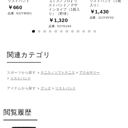
リストバンド
【ミズノプロ】リ
リストバンド（1個
サポート
ストバンド／デザ
入り）
￥660
インタイプ（1個入
￥1,430
品番:
62JYB001
り）（野球）
品番:
12JY6Y02
￥1,320
直営店一覧
品番:
52YS194
取扱店一覧
関連カテゴリ
スポーツから探す
テニス／ソフトテニス
アクセサリー
リストバンド
アイテムから探す
グッズ
リストバンド
閲覧履歴