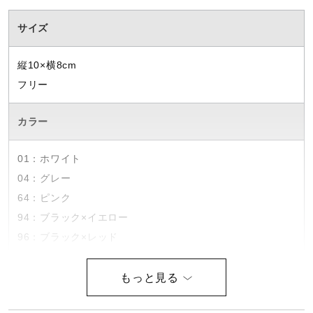
ウォーキングシューズ
サイズ
縦10×横8cm
ライフスタイルグッズ
フリー
カラー
インナー
01：ホワイト
寝具／ミズノスリープ
04：グレー
64：ピンク
94：ブラック×イエロー
アウトドア／レイン
96：ブラック×レッド
素材
サポーター
ポリエステル、綿、その他