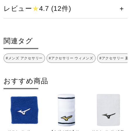
健康／エクササイズ
レビュー
★
4.7 (12件)
原産国
ジュニア／キッズ
中国製
関連タグ
発売シーズン
メディカル
#メンズ アクセサリー
#アクセサリー ウィメンズ
#アクセサリー 夏
2024年春夏
コラボ／ライセンス
おすすめ商品
セール
その他