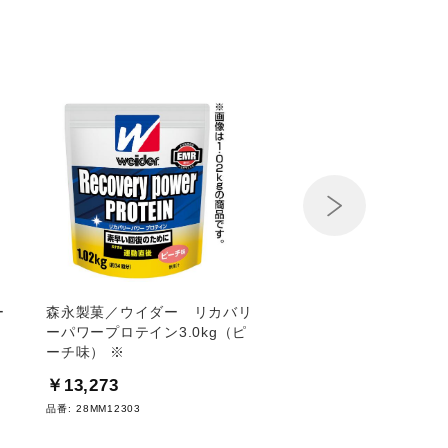
Next
ー
森永製菓／ウイダー リカバリ
スクワットサポーティ
ーパワープロテイン3.0kg（ピ
￥59,070
ーチ味） ※
品番:
C3JHI206
￥13,273
品番:
28MM12303