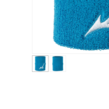
テニス／ソフトテニス
バドミントン
陸上競技
卓球
ソフトボール
柔道
ウィンタースポーツ
ワーキング
ウォーキングシューズ
ライフスタイルグッズ
インナー
寝具／ミズノスリープ