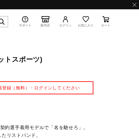
サポート
販売店
ログイン
お気に入り
カート
ットスポーツ)
特集
員登録（無料）・ログインしてください
WAVE PROPHECY 13.2
】ミズノ契約選手着用モデルで「名を馳せろ」。
したリストバンド。