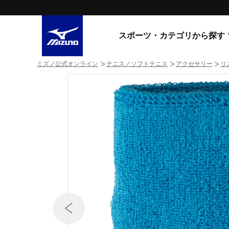
スポーツ・カテゴリから探す
ミズノ公式オンライン
テニス／ソフトテニス
アクセサリー
リ
スニーカー
スニーカ
ライフスタイルウエア
すべてのシリーズ
ランニング
WAVE PROPHECY
MORELIA LS
サッカー／フットサル
WAVE RIDER
トレーニング
MXR
ゴアテックス
野球
コラボレーション
その他シリーズ
ゴルフ
スイム
スニーカー商品をすべて見る
バレーボール