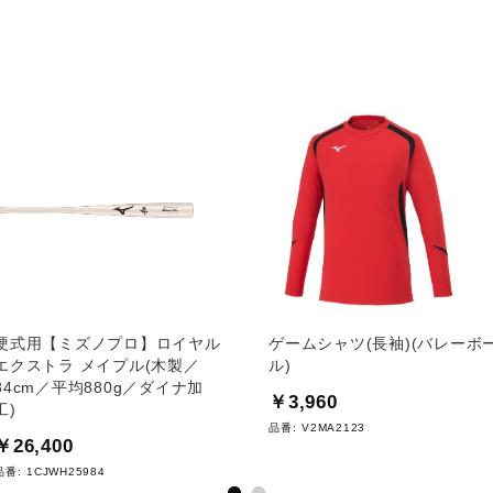
硬式用【ミズノプロ】ロイヤル
ゲームシャツ(長袖)(バレーボ
エクストラ メイプル(木製／
ル)
84cm／平均880g／ダイナ加
￥3,960
工)
品番:
V2MA2123
￥26,400
品番:
1CJWH25984