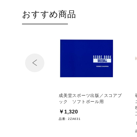
おすすめ商品
Prev
ットサポーティブ
成美堂スポーツ出版／スコアブ
ック ソフトボール用
70
￥1,320
I206
品番:
2ZA631