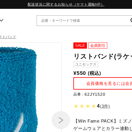
配送状況に関するお知らせ（ヤマト運輸HP）
ストバンド
ー
SALE
会員割引
リストバンド(ラケ
WP13.2｜特集
ユニセックス
MORELIA LS｜特集
¥550
(税込)
W.PROPHECY1｜特集
WP MAGIC MITA｜特集
会員価格を見るには会
WP STRAP｜特集
スペシャルカラーパック｜特集
62JY1520
品番：
WP STRAP 2｜特集
★★★★
4
(3件)
マーガレット・ハウエル｜特集
KICKS & ECHO｜特集
【Win Fame PACK
ゲームウェアとカラー連動