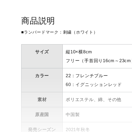
アウトドア／レイン
サポーター
商品説明
健康／エクササイズ
■ランバードマーク：刺繍（ホワイト）
ジュニア／キッズ
メディカル
サイズ
縦10×横8cm
コラボ／ライセンス
フリー（手首回り16cm～23cm
セール
カラー
22：フレンチブルー
その他
60：イグニッションレッド
素材
ポリエステル、綿、その他
原産国
中国製
発売シーズン
2021年秋冬