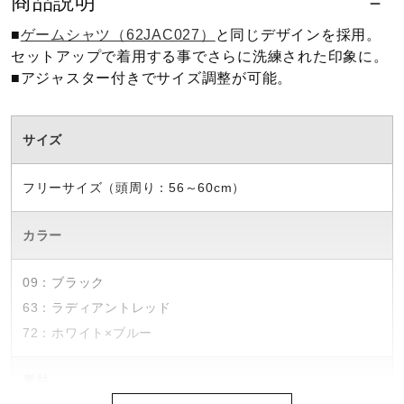
商品説明
ウォーキングシューズ
■
ゲームシャツ（62JAC027）
と同じデザインを採用。
セットアップで着用する事でさらに洗練された印象に。
■アジャスター付きでサイズ調整が可能。
ライフスタイルグッズ
サイズ
インナー
フリーサイズ（頭周り：56～60cm）
寝具／ミズノスリープ
カラー
09：ブラック
アウトドア／レイン
63：ラディアントレッド
72：ホワイト×ブルー
サポーター
素材