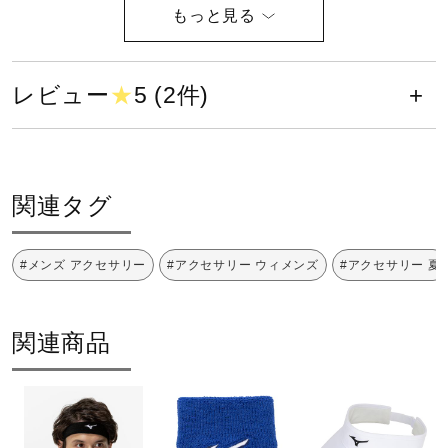
健康／エクササイズ
ポリエステル100％
原産国
レビュー
★
5 (2件)
ジュニア／キッズ
中国製
メディカル
発売シーズン
関連タグ
2025年春夏
コラボ／ライセンス
#メンズ アクセサリー
#アクセサリー ウィメンズ
#アクセサリー 夏
セール
関連商品
その他