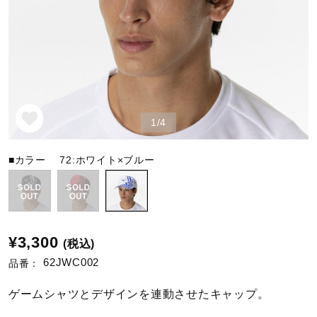
野球
ゴルフ
1/4
スイム
■カラー
72:ホワイト×ブルー
バレーボール
¥3,300
(税込)
テニス／ソフトテニス
62JWC002
品番：
ゲームシャツとデザインを連動させたキャップ。
バドミントン