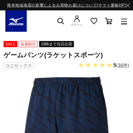
熊本地域地震の影響によるお荷物お届けについて(ヤマト運輸HP)
ログイン
スニーカー
SALE
会員割引
10時まで当日出荷
ゲームパンツ(ラケットスポーツ)
ライフスタイルウエア
★★★★★
5
(36件)
ユニセックス
ランニング
サッカー／フットサル
トレーニング