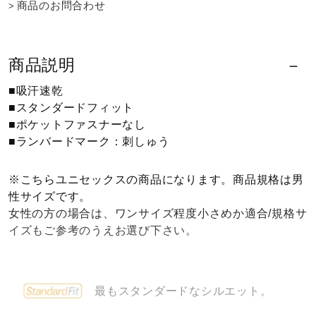
商品のお問合わせ
ウォーキングシューズ
商品説明
ライフスタイルグッズ
■吸汗速乾
■スタンダードフィット
■ポケットファスナーなし
インナー
■ランバードマーク：刺しゅう
寝具／ミズノスリープ
※こちらユニセックスの商品になります。商品規格は男
性サイズです。
女性の方の場合は、ワンサイズ程度小さめか適合/規格サ
アウトドア／レイン
イズもご参考のうえお選び下さい。
サポーター
最もスタンダードなシルエット。