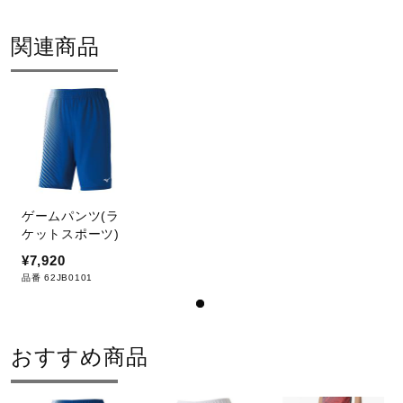
サポート
サイズ
関連商品
XS、S、M、L、XL
直営店一覧
カラー
取扱店一覧
14：ドレスネイビー
62：レッド×ブラック
ゲームパンツ(ラ
90：ブラック×ホワイト
ケットスポーツ)
95：ブラック×ピンク
¥7,920
品番 62JB0101
素材
ポリエステル100％
おすすめ商品
原産国