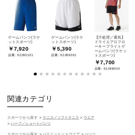
中国製
発売シーズン
ゲームパンツ(ラケ
ゲームパンツ(ラケ
【汗処理／通気】
ットスポーツ)
ットスポーツ)
ドライエアロフロ
2020年春夏
ーキープライトゲ
￥7,920
￥5,390
ームパンツ(ラケッ
品番:
62JB0101
品番:
62JB9001
トスポーツ)
￥7,700
品番:
62JBB000
関連カテゴリ
スポーツから探す
テニス／ソフトテニス
ウエア
ハーフ／ショートパンツ
スポーツから探す
バドミントン
ウエア
パンツ