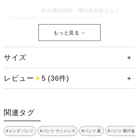
健康／エクササイズ
動的機能裁断・機能素材選定など、
運動時の動きやすさを追求したウエ
ア設計。
ジュニア／キッズ
吸汗速乾性が優れていることを示
し、汗を素早く吸収、拡散、ウエア
メディカル
サイズ
内を快適な状態に保ちます。
コラボ／ライセンス
ソフトテニスの公式大会に着用でき
レビュー
★
5 (36件)
るウエアです。
セール
日本バドミントン協会検定合格品で
関連タグ
す。
その他
#メンズ パンツ
#パンツ ウィメンズ
#パンツ 夏
#パンツ 吸汗速乾