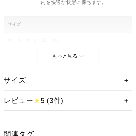
内を快適な状態に保ちます。
健康／エクササイズ
サイズ
ジュニア／キッズ
XS、S、M、L、XL、2XL
メディカル
カラー
01：ホワイト
コラボ／ライセンス
サイズ
09：ブラック
14：ネイビー
セール
レビュー
★
5 (3件)
素材
その他
ポリエステル100％
関連タグ