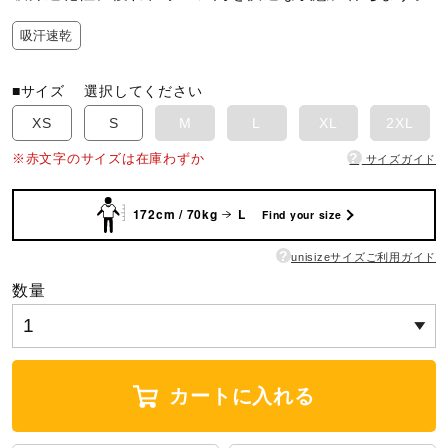
吸汗速乾
陸上競技
■サイズ
選択してください
卓球
XS
S
M
L
XL
2XL
?
※赤文字のサイズは在庫わずか
サイズガイド
ソフトボール
172cm / 70kg
L
Find your size
?
unisizeサイズご利用ガイド
柔道
数量
ウィンタースポーツ
カートに入れる
ワーキング