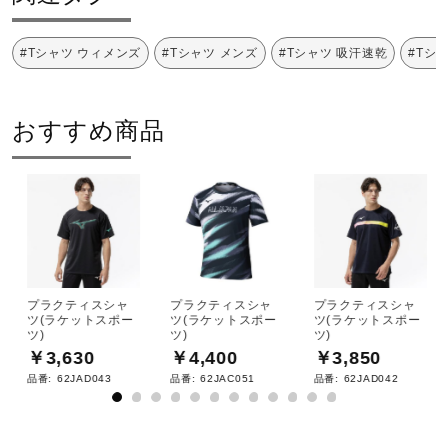
原産国
サポート
#Tシャツ ウィメンズ
#Tシャツ メンズ
#Tシャツ 吸汗速乾
#Tシ
中国製
直営店一覧
発売シーズン
おすすめ商品
取扱店一覧
2025年秋冬
プラクティスシャ
プラクティスシャ
プラクティスシャ
ツ(ラケットスポー
ツ(ラケットスポー
ツ(ラケットスポー
ツ)
ツ)
ツ)
￥3,630
￥4,400
￥3,850
品番:
62JAD043
品番:
62JAC051
品番:
62JAD042