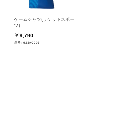
ゲームシャツ(ラケットスポー
【遮熱素材】ソーラー
ツ)
ームシャツ(ラケットス
￥9,790
￥6,820
品番:
62JA0006
品番:
62JAA031