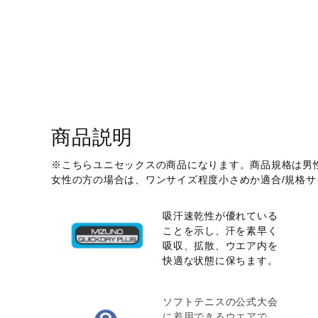
アウトドア／レイン
サポーター
健康／エクササイズ
ジュニア／キッズ
メディカル
商品説明
コラボ／ライセンス
セール
※こちらユニセックスの商品になります。商品規格は男
女性の方の場合は、ワンサイズ程度小さめか適合/規格
その他
吸汗速乾性が優れている
ことを示し、汗を素早く
吸収、拡散、ウエア内を
快適な状態に保ちます。
ソフトテニスの公式大会
に着用できるウエアで