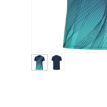
テニス／ソフトテニス
バドミントン
陸上競技
卓球
ソフトボール
柔道
ウィンタースポーツ
ワーキング
ウォーキングシューズ
ライフスタイルグッズ
インナー
寝具／ミズノスリープ