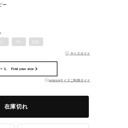
ビー
い
L
XL
2XL
?
サイズガイド
L
Find your size
?
unisizeサイズご利用ガイド
在庫切れ