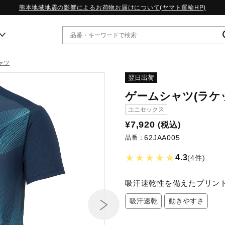
熊本地域地震の影響によるお荷物お届けについて(ヤマト運輸HP)
ャツ
ー
翌日出荷
ゲームシャツ(ラケ
WP13.2｜特集
ユニセックス
MORELIA LS｜特集
¥7,920
(税込)
W.PROPHECY1｜特集
62JAA005
WP MAGIC MITA｜特集
品番：
WP STRAP｜特集
★★★★★
4.3
(4件)
スペシャルカラーパック｜特集
WP STRAP 2｜特集
マーガレット・ハウエル｜特集
吸汗速乾性を備えたプリン
KICKS & ECHO｜特集
吸汗速乾
動きやすさ