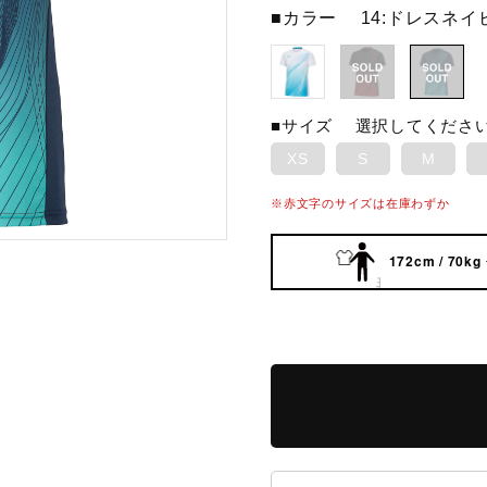
■カラー
14:ドレスネイ
■サイズ
選択してくださ
XS
S
M
※赤文字のサイズは在庫わずか
172cm / 70kg