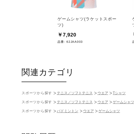
用バット（野球）
ゲームシャツ(ラケットスポー
ツ)
0
￥7,920
10
品番:
62JAA003
関連カテゴリ
スポーツから探す
テニス／ソフトテニス
ウエア
Tシャツ
スポーツから探す
テニス／ソフトテニス
ウエア
ゲームシャ
スポーツから探す
バドミントン
ウエア
ゲームシャツ