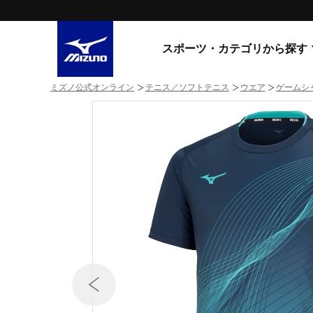
スポーツ・カテゴリから探す
ミズノ公式オンライン
テニス／ソフトテニス
ウエア
ゲームシ
スニーカー
スニーカ
ライフスタイルウエア
すべてのシリーズ
ランニング
WAVE PROPHECY
MORELIA LS
サッカー／フットサル
WAVE RIDER
トレーニング
MXR
ゴアテックス
野球
コラボレーション
その他シリーズ
ゴルフ
スイム
スニーカー商品をすべて見る
バレーボール