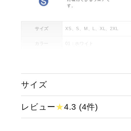
す。
サイズ
XS、S、M、L、XL、2XL
カラー
01：ホワイト
09：ブラック
14：ドレスネイビー
素材
ポリエステル100％
サイズ
原産国
中国製
レビュー
★
4.3 (4件)
発売シーズン
01) 2023年春夏
09) 2023年春夏
14) 2023年春夏