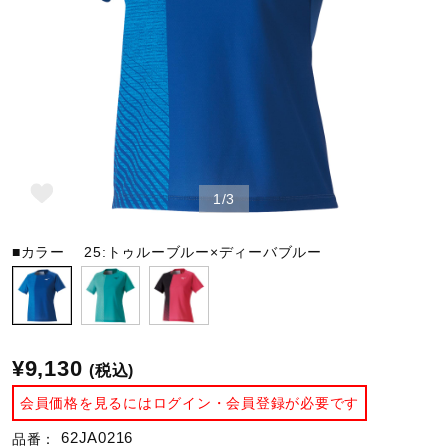
野球
ゴルフ
1/3
スイム
■カラー
25:トゥルーブルー×ディーバブルー
バレーボール
テニス／ソフトテニス
¥9,130
(税込)
会員価格を見るにはログイン・会員登録が必要です
バドミントン
62JA0216
品番：