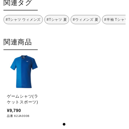
関連タグ
サポート
25：トゥルーブルー×ディーバブルー
32：グリーン
#Tシャツ ウィメンズ
#Tシャツ 夏
#ウィメンズ 夏
#半袖 Tシャツ
直営店一覧
65：ピンク×ブラック
素材
関連商品
取扱店一覧
ポリエステル100％
原産国
中国製
ゲームシャツ(ラ
発売シーズン
ケットスポーツ)
¥9,790
2020年春夏
品番 62JA0006