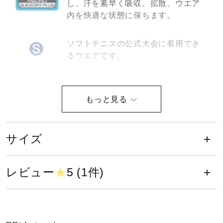
し、汗を素早く吸収、拡散、ウエア
健康／エクササイズ
内を快適な状態に保ちます。
ソフトテニスの公式大会に着用でき
ジュニア／キッズ
るウエアです。
メディカル
日本バドミントン協会検定合格品で
す。
コラボ／ライセンス
サイズ
セール
サイズ
レビュー
★
5 (1件)
S、M、L、XL
その他
カラー