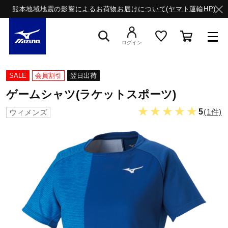
熊本地域地震の影響によるお荷物お届けについて(ヤマト運輸HP)
ログイン
スニーカー
SALE
会員割引
翌日出荷
ゲームシャツ(ラケットスポーツ)
ライフスタイルウエア
★★★★★
5
(1件)
ウィメンズ
ランニング
サッカー／フットサル
トレーニング