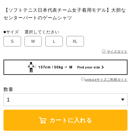
【ソフトテニス日本代表チーム女子着用モデル】大胆な
陸上競技
センターパートのゲームシャツ
■サイズ
選択してください
卓球
S
M
L
XL
?
サイズガイド
ソフトボール
157cm / 50kg
M
Find your size
柔道
?
unisizeサイズご利用ガイド
数量
ウィンタースポーツ
カートに入れる
ワーキング