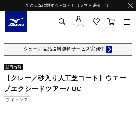
配送状況に関するお知らせ（ヤマト運輸HP）
ログイン
スニーカー
シューズ返品送料無料サービス実施中
ライフスタイルウエア
翌日出荷
【クレー／砂入り人工芝コート】ウエー
ランニング
ブエクシードツアー7 OC
ウィメンズ
サッカー／フットサル
トレーニング