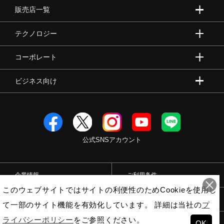
シューズ幅
販売店一覧
E相当の方向け
テクノロジー
■シューズサイズの計測方法はこちら
コーポレート
適応コート・サーフェス
ビジネス向け
クレー・砂入り人工芝コート
シューレース長さ
公式SNSアカウント
22.5cm～25.5cm：120cm
企業情報
ご利用条件
サステナビリティ
このウェブサイトではサイトの利便性のためCookieを使用し
プライバシーポリシー
特定商取引法
材料：
て一部のサイト機能を有効化しています。 詳細は当社の
プ
アッパー本体裏地のテキスタイルに90％以上のリサイクル
ライバシーポリシー
をご参照ください。
OK
© Mizuno Corporation