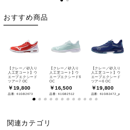
フィッティングを追求。足入れ革命
2.0から踵のフィッティングを向
おすすめ商品
上、サイズ感のずれを解消しアップ
デートした設計。
砂入り人工芝＆クレー仕様
【クレー／砂入り
【クレー／砂入り
【クレー／砂入り
サイズ
人工芝コート】ウ
人工芝コート】ウ
人工芝コート】ウ
エーブエクシード
エーブエクシード6
エーブエクシード
ツアー7 OC
OC
ツアー6 OC
22.5～25.5cm
￥19,800
￥16,500
￥19,800
品番:
61GB2673
品番:
61GB2512
品番:
61GB2472_p
カラー
20：ライトブルー×イエロー
関連カテゴリ