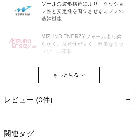
ソールの波形構造により、クッショ
健康／エクササイズ
ン性と安定性を両立させるミズノの
基幹機能
ジュニア／キッズ
MIZUNO ENERZYフォームより柔
らかく、反発性が高く、軽量なミッ
ドソール素材
メディカル
ミズノ史上最高のインソール用高反
コラボ／ライセンス
発ソール素材を使用したインソー
ル。
セール
レビュー (0件)
ap+と同等の反発性を持ちながら、
約10％軽量化したミッドソール素
材。
その他
関連タグ
ミズノ史上最高の耐久性を持ったラ