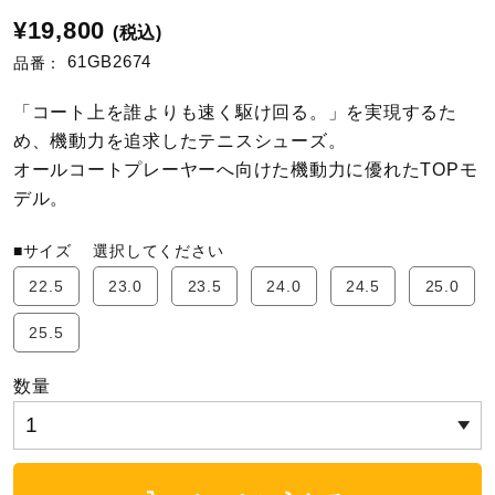
¥19,800
(税込)
陸上競技
61GB2674
品番：
「コート上を誰よりも速く駆け回る。」を実現するた
卓球
め、機動力を追求したテニスシューズ。
オールコートプレーヤーへ向けた機動力に優れたTOPモ
デル。
ソフトボール
■サイズ
選択してください
22.5
23.0
23.5
24.0
24.5
25.0
柔道
25.5
ウィンタースポーツ
数量
ワーキング