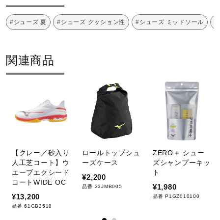
サポート
バーが誕生。耐久性だけでなく、高
い操作性も追及し、TOURモデルを
#シューズ 夏
#シューズ クッション性
#シューズ ミッドソール
#
更なるステージへ押し上げる。
直営店一覧
関連商品
中底部分に軟らかいスポンジ材を使
用し、快適な履き心地を実現。
取扱店一覧
中足部に斜め方向の屈曲溝を入れる
ことで、自然な蹴り出しをサポー
ト。
アッパー前足部に施された樹脂補強
【クレー／砂入り
ロールトップシュ
ZERO＋ シュー
人工芝コート】ウ
ーズケース
ズシャンプーキッ
構造。摩耗に強くアッパーの耐久性
エーブエクシード
ト
を高めます。
¥2,200
コートWIDE OC
¥1,980
品番 33JMB005
¥13,200
品番 P1GZ010100
テニス独自の動きやプレーヤーの足
品番 61GB2518
型を見つめなおし、テニスに必要な