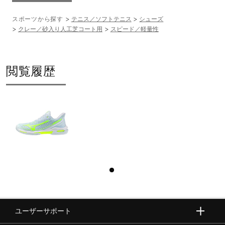
素材
スポーツから探す
テニス／ソフトテニス
シューズ
甲材：合成繊維、合成樹脂
クレー／砂入り人工芝コート用
スピード／軽量性
底材：合成底
閲覧履歴
原産国
ベトナム製
質量
約285g（24.0cm片方）
インソール
ミズノエナジーxpインソール（取り外し可）
ユーザーサポート