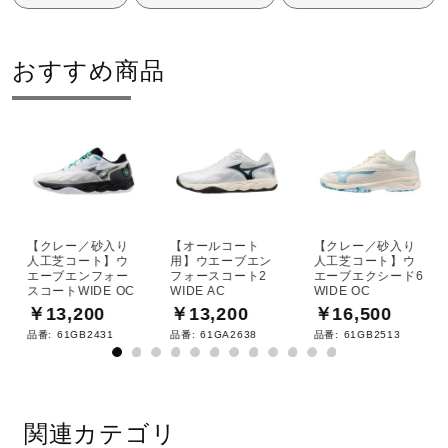
サポート
おすすめ商品
直営店一覧
サイズ
23.0～28.5cm
取扱店一覧
カラー
【クレー／砂入り
【オールコート
【クレー／砂入り
09：ブラック×シルバー
人工芝コート】ウ
用】ウエーブエン
人工芝コート】ウ
エーブエンフォー
フォースコート2
エーブエクシード6
スコートWIDE OC
WIDE AC
WIDE OC
素材
￥13,200
￥13,200
￥16,500
品番:
61GB2431
品番:
61GA2638
品番:
61GB2513
甲材：合成繊維、人工皮革
底材：合成底
関連カテゴリ
原産国