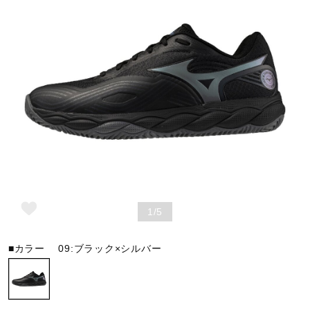
野球
ゴルフ
スイム
バレーボール
1/5
テニス／ソフトテニス
■カラー
09:ブラック×シルバー
バドミントン