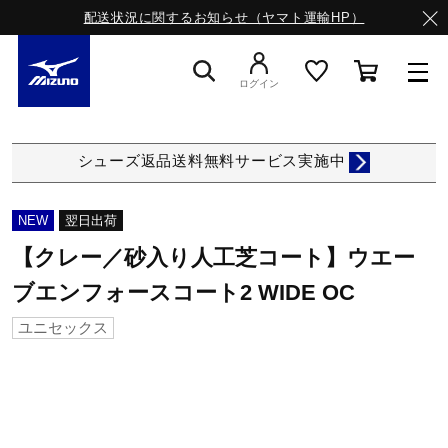
配送状況に関するお知らせ（ヤマト運輸HP）
ログイン
スニーカー
シューズ返品送料無料サービス実施中
ライフスタイルウエア
NEW
翌日出荷
【クレー／砂入り人工芝コート】ウエー
ランニング
ブエンフォースコート2 WIDE OC
ユニセックス
サッカー／フットサル
トレーニング