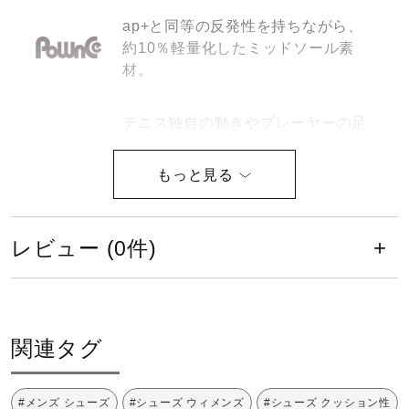
健康／エクササイズ
ap+と同等の反発性を持ちながら、
約10％軽量化したミッドソール素
材。
ジュニア／キッズ
テニス独自の動きやプレーヤーの足
型を見つめなおし、テニスに必要な
メディカル
フィッティングを追求。足入れ革命
2.0から踵のフィッティングを向
上、サイズ感のずれを解消しアップ
コラボ／ライセンス
デートした設計。
レビュー (0件)
セール
砂入り人工芝＆クレー仕様
関連タグ
その他
甲回り寸法が通常ラストより6mm
#メンズ シューズ
#シューズ ウィメンズ
#シューズ クッション性
アップ。（EEE相当）