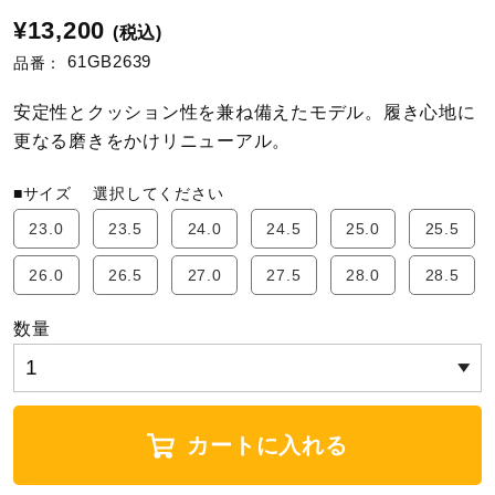
¥13,200
(税込)
陸上競技
61GB2639
品番：
安定性とクッション性を兼ね備えたモデル。履き心地に
卓球
更なる磨きをかけリニューアル。
■サイズ
選択してください
ソフトボール
23.0
23.5
24.0
24.5
25.0
25.5
26.0
26.5
27.0
27.5
28.0
28.5
柔道
数量
ウィンタースポーツ
カートに入れる
ワーキング