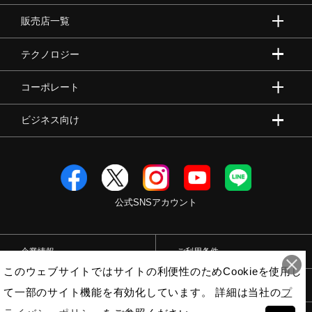
販売店一覧
クレー／砂入り人工芝コート用
テクノロジー
シューレース長さ
コーポレート
23.0cm～25.5cm：120cm
ビジネス向け
26.0cm～28.5cm：130cm
サステナビリティ
材料：
公式SNSアカウント
アッパー本体裏地のテキスタイルに90％以上のリサイクル
素材を使用。
企業情報
ご利用条件
インソール表面のテキスタイルに90％以上のリサイクル素
このウェブサイトではサイトの利便性のためCookieを使用し
材を使用。
プライバシーポリシー
特定商取引法
て一部のサイト機能を有効化しています。 詳細は当社の
プ