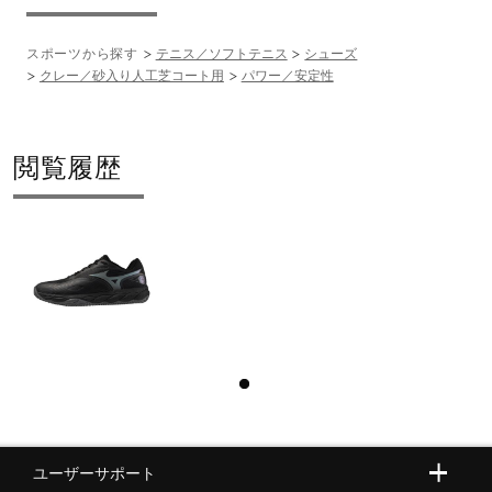
ベトナム製
スポーツから探す
テニス／ソフトテニス
シューズ
クレー／砂入り人工芝コート用
パワー／安定性
質量
閲覧履歴
約315g(27.0cm片方)
インソール
ソフトインソール（取り外し可）
シューズ幅
3E相当（ワイド）の方向け
■シューズサイズの計測方法はこちら
ユーザーサポート
適応コート、サーフェス