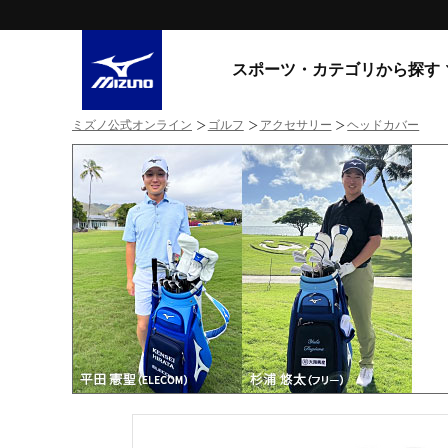
スポーツ・カテゴリから探す
ミズノ公式オンライン
ゴルフ
アクセサリー
ヘッドカバー
スニーカー
スニーカ
ライフスタイルウエア
すべてのシリーズ
ランニング
WAVE PROPHECY
MORELIA LS
サッカー／フットサル
WAVE RIDER
トレーニング
MXR
ゴアテックス
野球
コラボレーション
その他シリーズ
ゴルフ
スイム
スニーカー商品をすべて見る
バレーボール