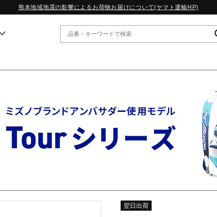
熊本地域地震の影響によるお荷物お届けについて(ヤマト運輸HP)
ー
WP13.2｜特集
MORELIA LS｜特集
W.PROPHECY1｜特集
WP MAGIC MITA｜特集
WP STRAP｜特集
スペシャルカラーパック｜特集
WP STRAP 2｜特集
マーガレット・ハウエル｜特集
KICKS & ECHO｜特集
翌日出荷