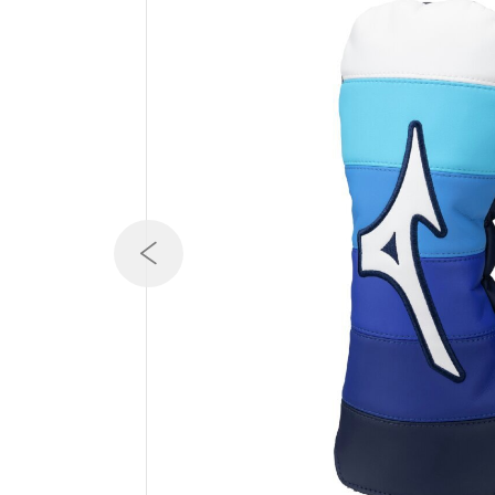
テニス／ソフトテニス
バドミントン
陸上競技
卓球
ソフトボール
柔道
ウィンタースポーツ
ワーキング
ウォーキングシューズ
ライフスタイルグッズ
インナー
寝具／ミズノスリープ