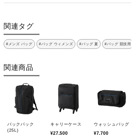
健康／エクササイズ
約40L
関連タグ
質量
ジュニア／キッズ
約660g
#メンズ バッグ
#バッグ ウィメンズ
#バッグ 夏
#バッグ 競技用
メディカル
発売シーズン
関連商品
コラボ／ライセンス
2026年春夏
セール
その他
バックパック
キャリーケース
ウォッシュバッグ
(25L)
¥27,500
¥7,700