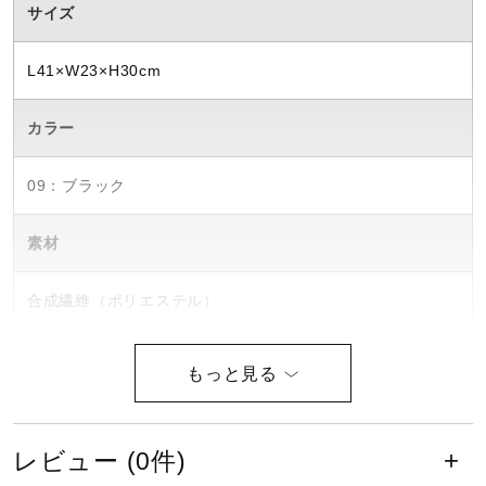
サイズ
ウォーキングシューズ
L41×W23×H30cm
ライフスタイルグッズ
カラー
09：ブラック
インナー
素材
寝具／ミズノスリープ
合成繊維（ポリエステル）
アウトドア／レイン
原産国
中国製
サポーター
レビュー (0件)
容量