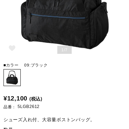
野球
ゴルフ
1/7
スイム
■カラー
09:ブラック
バレーボール
¥12,100
(税込)
テニス／ソフトテニス
5LGB2612
品番：
シューズ入れ付、大容量ボストンバッグ。
バドミントン