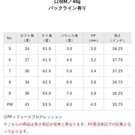
口径M／48g
サポート
バックライン有り
Dynamic Gold 105 ONYX BLACK（S200／103g）
直営店一覧
グリップ
ロフト角
ライ角
バウンス角
FP
長さ
No.
（度）
（度）
（度）
（mm）
（インチ）
ゴルフプライドMCC BLACK（M／48g）
取扱店一覧
5
24
61.0
3.0
3.0
38.25
バランス
6
27
61.5
4.0
3.2
37.75
7
30
62.0
5.0
3.4
37.25
No.5／D3、No.6／D3、No.7／D3、No.8／D3、No.9／
D3、PW／D3
8
34
62.5
6.0
3.6
36.75
9
38
63.0
7.0
3.8
36.25
クラブ質量
PW
43
63.5
8.0
4.0
35.75
約422g（No.7：参考値）
◎FP＝フェースプログレッション
※こちらの商品は長さ表記が従来と異なります。60度法表記での記載とな
発売シーズン
っております。