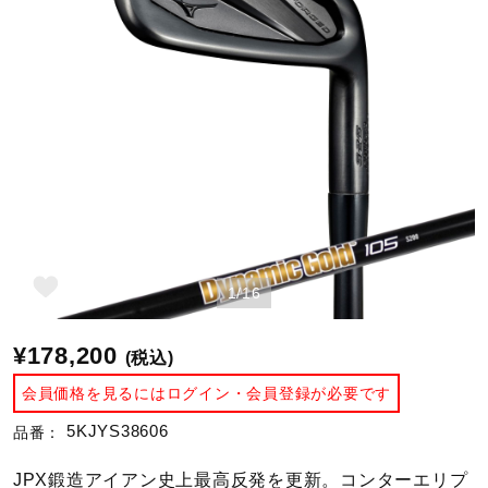
野球
ゴルフ
スイム
1/16
バレーボール
¥178,200
(税込)
テニス／ソフトテニス
会員価格を見るにはログイン・会員登録が必要です
5KJYS38606
品番：
バドミントン
JPX鍛造アイアン史上最高反発を更新。コンターエリプ