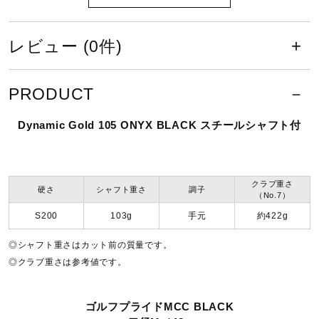
健康／エクササイズ
日本製
レビュー (0件)
ジュニア／キッズ
仕上げ
PRODUCT
No.5～7：ニッケルクロムメッキ・ホワイトサテンブラッシ
メディカル
Dynamic Gold 105 ONYX BLACK スチールシャフト付
ュ・ブラックIP仕上げ、EF・TPE複合バッジ
No.8～PW：ニッケルクロムメッキ・ホワイトサテンブラッ
コラボ／ライセンス
シュ・ブラックIP仕上げ、EF・ABS・複合バッジ
クラブ重さ
硬さ
シャフト重さ
調子
（No.7）
ロフト角（度）
S200
103g
手元
約422g
セール
◎シャフト重さはカット前の質量です。
No.5／24、No.6／27、No.7／30、No.8／34、No.9／
◎クラブ重さは参考値です。
38、PW／43
その他
シャフト
ゴルフプライドMCC BLACK