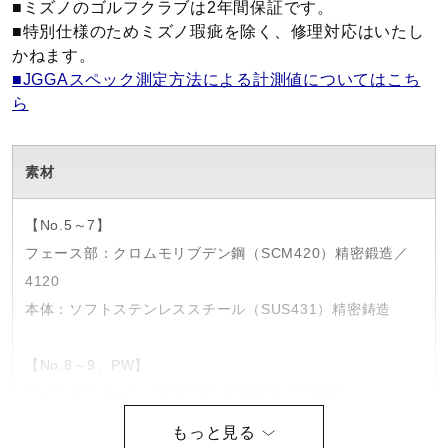
■ミズノのゴルフクラブは2年間保証です。
■特別仕様のためミズノ瑕疵を除く、修理対応はいたし
ウォーキングシューズ
かねます。
■JGGAスペック測定方法による計測値についてはこち
ら
ライフスタイルグッズ
素材
インナー
【No.5～7】
寝具／ミズノスリープ
フェース部：クロムモリブデン鋼（SCM420）精密鍛造／
4120
本体：ソフトステンレススチール（SUS431）精密鋳造
アウトドア／レイン
【No.8～9、PW】
マイルドスチール（S25CM）精密鍛造／1025E
サポーター
原産国