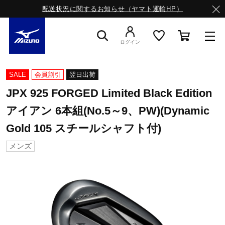
配送状況に関するお知らせ（ヤマト運輸HP）
ログイン
スニーカー
SALE
会員割引
翌日出荷
JPX 925 FORGED Limited Black Edition
ライフスタイルウエア
アイアン 6本組(No.5～9、PW)(Dynamic
Gold 105 スチールシャフト付)
ランニング
メンズ
サッカー／フットサル
トレーニング