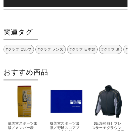
関連タグ
#クラブ ゴルフ
#クラブ メンズ
#クラブ 日本製
#クラブ 夏
#
おすすめ商品
成美堂スポーツ出
成美堂スポーツ出
【吸湿発熱】ブレ
版／メンバー表
版／野球スコアブ
スサーモグラウン