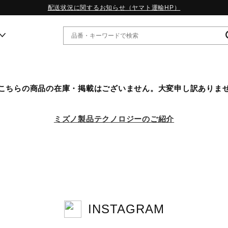
配送状況に関するお知らせ（ヤマト運輸HP）
ー
こちらの商品の在庫・掲載はございません。大変申し訳ありま
WP13.2｜特集
MORELIA LS｜特集
ミズノ製品テクノロジーのご紹介
W.PROPHECY1｜特集
WP MAGIC MITA｜特集
WP STRAP｜特集
スペシャルカラーパック｜特集
WP STRAP 2｜特集
マーガレット・ハウエル｜特集
KICKS & ECHO｜特集
INSTAGRAM