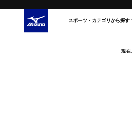
スポーツ・カテゴリから探す
スニーカー
スニーカ
現在
ライフスタイルウエア
すべてのシリーズ
ランニング
WAVE PROPHECY
MORELIA LS
サッカー／フットサル
WAVE RIDER
トレーニング
MXR
ゴアテックス
野球
コラボレーション
その他シリーズ
ゴルフ
スイム
スニーカー商品をすべて見る
バレーボール