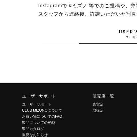
Instagramで #ミズノ 等でのご投
テニス／ソフトテニス
スタッフから連絡後、許諾いただいた写真
バドミントン
陸上競技
USER'
卓球
ソフトボール
柔道
ウィンタースポーツ
ワーキング
ウォーキングシューズ
ユーザーサポート
販売店一覧
ユーザーサポート
直営店
ライフスタイルグッズ
CLUB MIZUNOについて
取扱店
お買い物についてのFAQ
インナー
製品についてのFAQ
寝具／ミズノスリープ
製品カタログ
重要なお知らせ