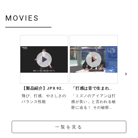
サポート
No.4／21、GW／49
MOVIES
シャフト
直営店一覧
Dynamic Gold 120 スチールシャフト（S200／118g）
取扱店一覧
グリップ
ゴルフプライドM31ラバーグリップ（ミズノオリジナル）
（43ME88000）
口径M60／49g
【製品紹介】JPX 923
「打感は音で生まれ
JPX9
FORGED
る。」
ブ？
飛び、打感、やさしさの
「ミズノのアイアンは打
バランス性能
感が良い」と言われる秘
バランス
密に迫る！ その秘密は
打球音にあった。
No.4／D1
一覧を見る
GW／D2