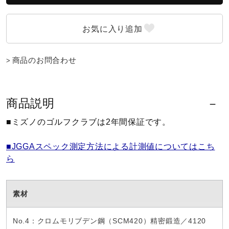
ウォーキングシューズ
ライフスタイルグッズ
商品のお問合わせ
インナー
商品説明
■ミズノのゴルフクラブは2年間保証です。
寝具／ミズノスリープ
■JGGAスペック測定方法による計測値についてはこち
ら
アウトドア／レイン
素材
サポーター
No.4：クロムモリブデン鋼（SCM420）精密鍛造／4120