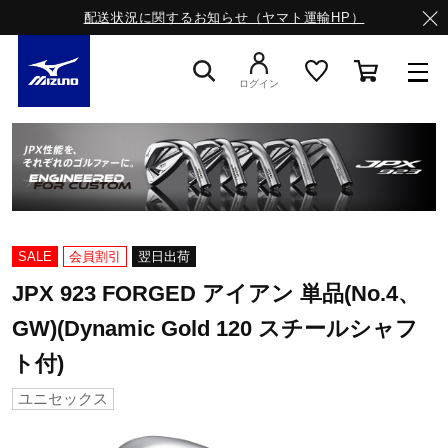
配送状況に関するお知らせ（ヤマト運輸HP）
ログイン
スニーカー
ライフスタイルウエア
SALE
会員割引
翌日出荷
ランニング
JPX 923 FORGED アイアン 単品(No.4、
GW)(Dynamic Gold 120 スチールシャフ
ト付)
サッカー／フットサル
ユニセックス
トレーニング