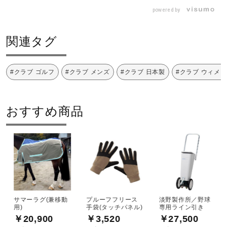
クラブ質量
powered by
S200／約432g（No.7：参考値）
関連タグ
発売シーズン
#クラブ ゴルフ
#クラブ メンズ
#クラブ 日本製
#クラブ ウィメ
2023年春夏
おすすめ商品
サマーラグ(兼移動
プルーフフリース
淡野製作所／野球
用)
手袋(タッチパネル)
専用ライン引き
￥20,900
￥3,520
￥27,500