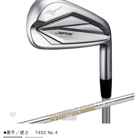
野球
ゴルフ
スイム
バレーボール
テニス／ソフトテニス
1/5
バドミントン
■番手／硬さ
74S2:No.4