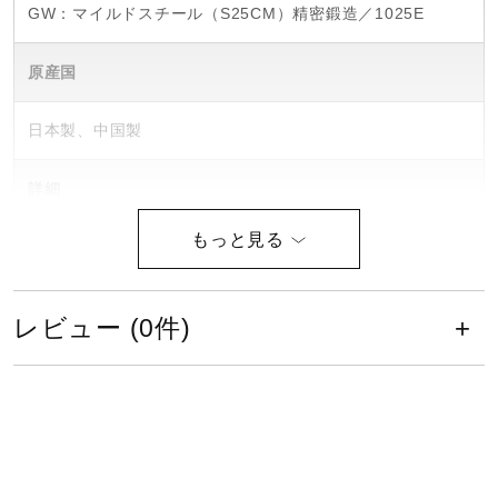
GW：マイルドスチール（S25CM）精密鍛造／1025E
健康／エクササイズ
原産国
ジュニア／キッズ
日本製、中国製
メディカル
詳細
アイアン各1本（No.4、GW）
コラボ／ライセンス
仕上げ
レビュー (0件)
セール
ニッケルクロムメッキ・ホワイトサテンブラッシュ・ミラー
仕上げ／EF・TPU複合バッジ
その他
ロフト角（度）