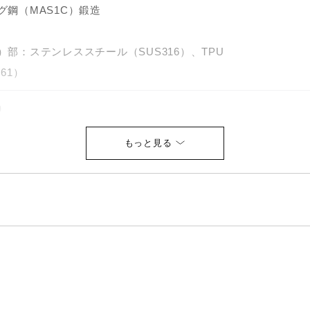
鋼（MAS1C）鍛造
部：ステンレススチール（SUS316）、TPU
61）
）
5／ヘッドカバー付）
ガンメタルパール塗装
ンシャフト（R／45g）
ラック（ミズノオリジナル）バックライン無