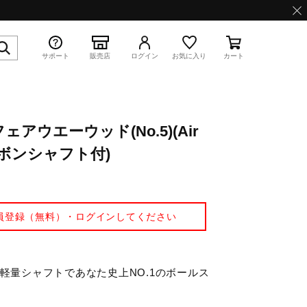
サポート
販売店
ログイン
お気に入り
カート
E フェアウエーウッド(No.5)(Air
特集
 カーボンシャフト付)
員登録（無料）・ログインしてください
WAVE PROPHECY 13.2
×軽量シャフトであなた史上NO.1のボールス