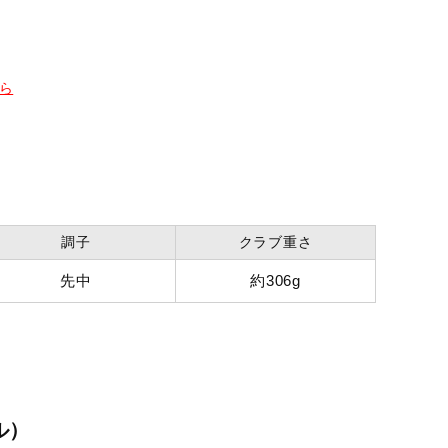
ら
調子
クラブ重さ
先中
約306g
ル）