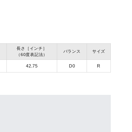
長さ
［インチ］
バランス
サイズ
（60度表記法）
42.75
D0
R