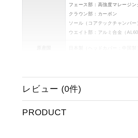
フェース部：高強度マレージング
クラウン部：カーボン
ソール（コアテックチャンバー）
ウエイト部：アルミ合金（AL60
原産国
日本製（ヘッドカバー：中国製
詳細
フェアウエーウッド1本（No.
仕上げ
ブラックIPミラー＆ショット 
レビュー (0件)
ロフト角（度）
No.5／18±2
PRODUCT
シャフト
Air Speeder FM F カーボ
グリップ
イオミックSticky1.8 ブ
口径M60／44g