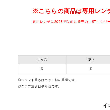
※こちらの商品は専用レン
バランス
No.5／D0
専用レンチは2023年以前に発売の「ST」シ
クラブ質量(g)※
No.5：約306g
参考値
発売シーズン
2025年秋冬
サイズ
硬さ
R
R
◎シャフト重さはカット前の重量です。
◎クラブ重さは参考値です。
イ