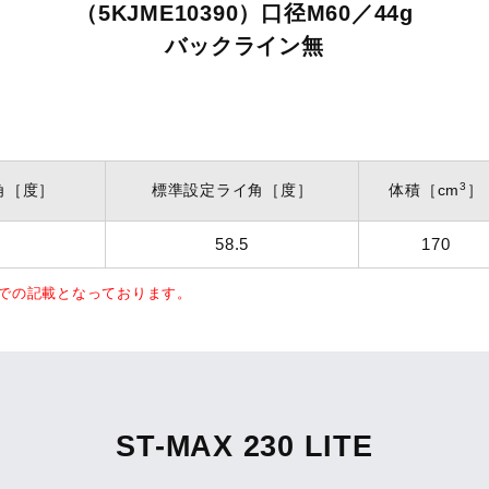
（5KJME10390）口径M60／44g
バックライン無
3
角
［度］
標準設定ライ角
［度］
体積
［cm
］
58.5
170
記での記載となっております。
ST-MAX 230 LITE