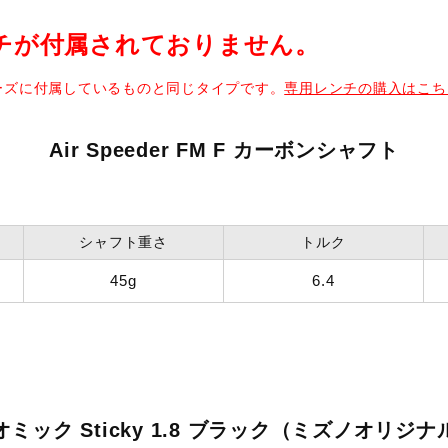
チが付属されておりません。
リーズに付属しているものと同じタイプです。
専用レンチの購入はこち
Air Speeder FM F カーボンシャフト
シャフト重さ
トルク
45g
6.4
オミック Sticky 1.8 ブラック（ミズノオリジナ