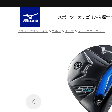
スポーツ・カテゴリから探す
ミズノ公式オンライン
ゴルフ
クラブ
フェアウエーウッド
スニーカー
スニーカ
ライフスタイルウエア
すべてのシリーズ
ランニング
WAVE PROPHECY
MORELIA LS
サッカー／フットサル
WAVE RIDER
トレーニング
MXR
ゴアテックス
野球
コラボレーション
その他シリーズ
ゴルフ
スイム
スニーカー商品をすべて見る
バレーボール