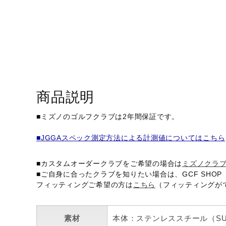
アウトドア／レイン
サポーター
健康／エクササイズ
ジュニア／キッズ
メディカル
商品説明
コラボ／ライセンス
セール
■ミズノのゴルフクラブは2年間保証です。
その他
■JGGAスペック測定方法による計測値についてはこちら
■カスタムオーダークラブをご希望の場合は
ミズノクラ
■ご自身に合ったクラブを知りたい場合は、GCF SH
フィッティングご希望の方は
こちら
（フィッティングが
素材
本体：ステンレススチール（SU