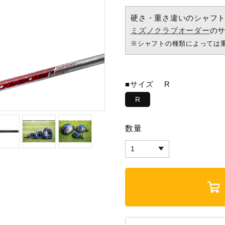
硬さ・重さ違いのシャフ
ミズノクラブオーダー
の
※シャフトの種類によっては
■サイズ
R
R
数量