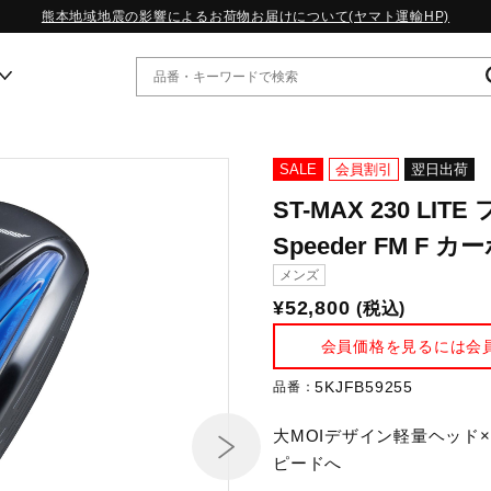
熊本地域地震の影響によるお荷物お届けについて(ヤマト運輸HP)
ー
SALE
会員割引
翌日出荷
ST-MAX 230 LIT
WP13.2｜特集
Speeder FM F
MORELIA LS｜特集
メンズ
W.PROPHECY1｜特集
WP MAGIC MITA｜特集
¥52,800
(税込)
WP STRAP｜特集
会員価格を見るには会
スペシャルカラーパック｜特集
WP STRAP 2｜特集
5KJFB59255
品番：
マーガレット・ハウエル｜特集
KICKS & ECHO｜特集
大MOIデザイン軽量ヘッド
ピードへ