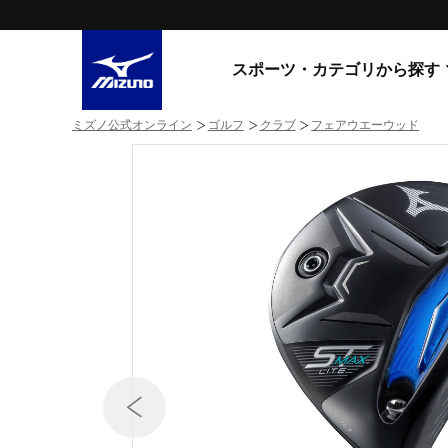
スポーツ・カテゴリから探す
ミズノ公式オンライン
ゴルフ
クラブ
フェアウエーウッド
スニーカー
スニーカ
ライフスタイルウエア
すべてのシリーズ
ランニング
WAVE PROPHECY
MORELIA LS
サッカー／フットサル
WAVE RIDER
トレーニング
MXR
ゴアテックス
野球
コラボレーション
その他シリーズ
ゴルフ
スイム
スニーカー商品をすべて見る
バレーボール