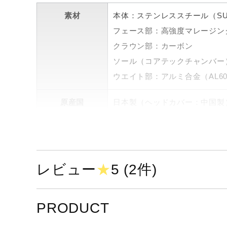
素材
本体：ステンレススチール（SU
フェース部：高強度マレージング
クラウン部：カーボン
ソール（コアテックチャンバー）
ウエイト部：アルミ合金（AL60
原産国
日本製（ヘッドカバー：中国製
詳細
フェアウエーウッド1本（No.
仕上げ
ブラックIPミラー＆ショット 
レビュー
★
5 (2件)
ロフト角（度）
No.5／18±2
PRODUCT
シャフト
22 MFUSION F カーボンシャ