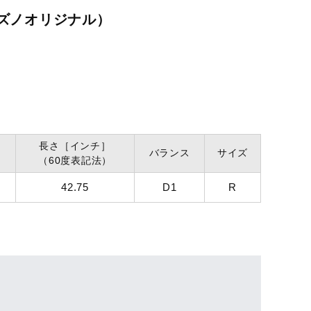
ミズノオリジナル）
長さ
［インチ］
バランス
サイズ
（60度表記法）
42.75
D1
R