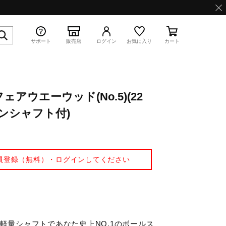
サポート
販売店
ログイン
お気に入り
カート
E フェアウエーウッド(No.5)(22
特集
ーボンシャフト付)
員登録（無料）・ログインしてください
WAVE PROPHECY 13.2
×軽量シャフトであなた史上NO.1のボールス