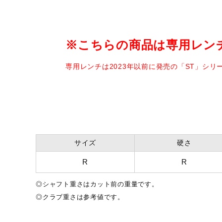
グリップ
ゴルフプライド 360ライトラ
口径M60／37g
※こちらの商品は専用レン
バランス
No.5／D1
専用レンチは2023年以前に発売の「ST」シ
クラブ質量(g)※
No.5：約297g
参考値
発売シーズン
2025年秋冬
サイズ
硬さ
R
R
◎シャフト重さはカット前の重量です。
◎クラブ重さは参考値です。