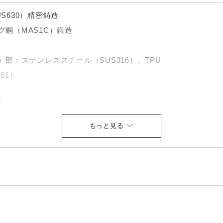
S630）精密鋳造
鋼（MAS1C）鍛造
部：ステンレススチール（SUS316）、TPU
61）
）
5／ヘッドカバー付）
ガンメタルパール塗装
フト（R／42g）