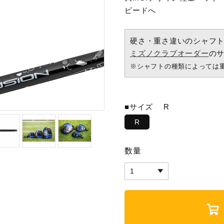
ピードへ
硬さ・重さ違いのシャフ
ミズノクラブオーダー
の
※シャフトの種類によっては
■サイズ
R
R
数量