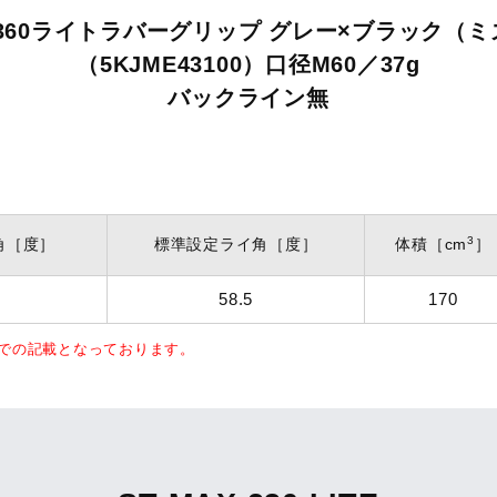
360ライトラバーグリップ グレー×ブラック（
（5KJME43100）口径M60／37g
バックライン無
3
角
［度］
標準設定ライ角
［度］
体積
［cm
］
58.5
170
記での記載となっております。