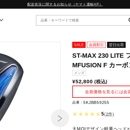
配送状況に関するお知らせ（ヤマト運輸HP）
ー
SALE
会員割引
翌日出荷
ST-MAX 230 LIT
WP13.2｜特集
MFUSION F カ
MORELIA LS｜特集
メンズ
W.PROPHECY1｜特集
WP MAGIC MITA｜特集
¥52,800
(税込)
WP STRAP｜特集
会員価格を見るには会
スペシャルカラーパック｜特集
WP STRAP 2｜特集
5KJBB59255
品番：
マーガレット・ハウエル｜特集
KICKS & ECHO｜特集
★★★★★
5
(2件)
大MOIデザイン軽量ヘッド