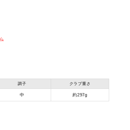
ら
調子
クラブ重さ
中
約297g