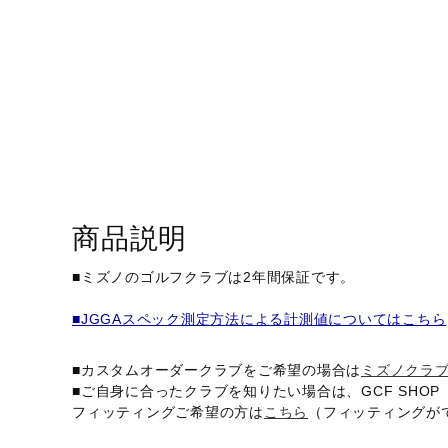
アウトドア／レイン
サポーター
健康／エクササイズ
ジュニア／キッズ
メディカル
コラボ／ライセンス
セール
商品説明
その他
■ミズノのゴルフクラブは2年間保証です。
■JGGAスペック測定方法による計測値についてはこちら
■カスタムオーダークラブをご希望の場合は
ミズノクラ
■ご自身に合ったクラブを知りたい場合は、GCF SH
フィッティングご希望の方は
こちら
（フィッティングが