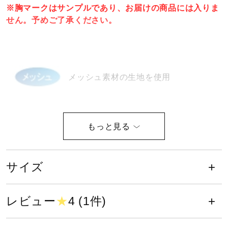
※胸マークはサンプルであり、お届けの商品には入りま
健康／エクササイズ
せん。予めご了承ください。
ジュニア／キッズ
メッシュ素材の生地を使用
メディカル
コラボ／ライセンス
サイズ
セール
S、M、L、O、XO
サイズ
カラー
その他
レビュー
★
4 (1件)
09：ホワイト×ブラックストライプ、14：ホワイト×ネイビ