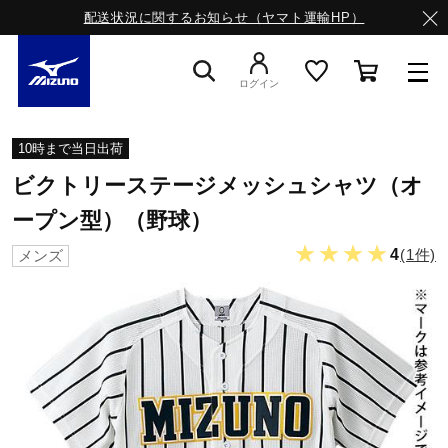
配送状況に関するお知らせ（ヤマト運輸HP）
ログイン
スニーカー
10時まで当日出荷
ビクトリーステージメッシュシャツ（オ
ライフスタイルウエア
ープン型）（野球）
★★★★
4
(1件)
メンズ
ランニング
サッカー／フットサル
トレーニング