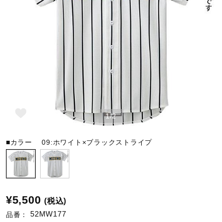
野球
ゴルフ
スイム
1/2
バレーボール
■カラー
09:ホワイト×ブラックストライプ
テニス／ソフトテニス
¥5,500
(税込)
バドミントン
52MW177
品番：