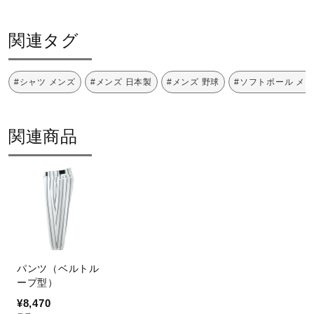
ーストライプ
サポート
関連タグ
素材
直営店一覧
ラインエアーレギュラーストライプメッシュ
#シャツ メンズ
#メンズ 日本製
#メンズ 野球
#ソフトボール メ
ポリエステル90％・ナイロン10％
取扱店一覧
原産国
関連商品
日本製
パンツ（ベルトル
ープ型）
¥8,470