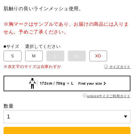
肌触りの良いラインメッシュ使用。
陸上競技
※胸マークはサンプルであり、お届けの商品には入りま
せん。予めご了承ください。
卓球
■サイズ
選択してください
S
M
L
O
XO
ソフトボール
?
※赤文字のサイズは在庫わずか
サイズガイド
柔道
172cm / 70kg
L
Find your size
?
unisizeサイズご利用ガイド
ウィンタースポーツ
数量
ワーキング