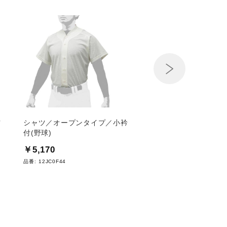
Next
ツ
シャツ／オープンタイプ／小衿
シャツ／オープンタイプ
付(野球)
日本代表モデルレプリ
￥5,170
￥5,280
品番:
12JC0F44
品番:
52MW334