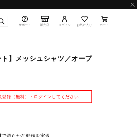
サポート
販売店
ログイン
お気に入り
カート
ート】メッシュシャツ／オープ
特集
員登録（無料）・ログインしてください
WAVE PROPHECY 13.2
材で滑らかな動作を実現。