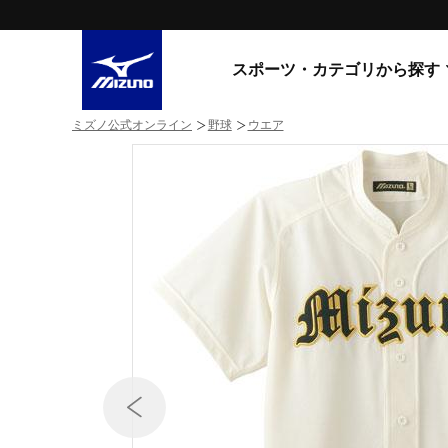
スポーツ・カテゴリから探す
ミズノ公式オンライン
野球
ウエア
スニーカー
スニーカ
ライフスタイルウエア
すべてのシリーズ
ランニング
WAVE PROPHECY
MORELIA LS
サッカー／フットサル
WAVE RIDER
トレーニング
MXR
ゴアテックス
野球
コラボレーション
その他シリーズ
ゴルフ
スイム
スニーカー商品をすべて見る
バレーボール