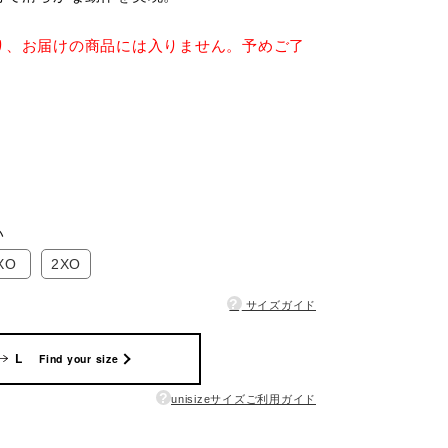
り、お届けの商品には入りません。予めご了
い
XO
2XO
?
サイズガイド
L
Find your size
?
unisizeサイズご利用ガイド