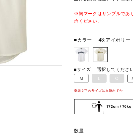
※胸マークはサンプルであ
承ください。
■カラー
48:アイボリー
■サイズ
選択してくださ
M
L
O
※赤文字のサイズは在庫わずか
172cm / 70kg
数量