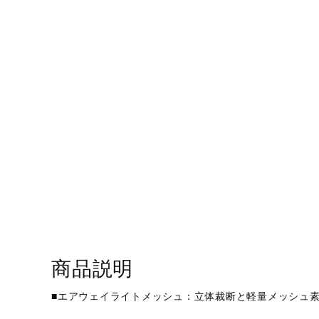
アウトドア／レイン
サポーター
健康／エクササイズ
ジュニア／キッズ
メディカル
コラボ／ライセンス
セール
その他
商品説明
■エアウェイライトメッシュ：立体裁断と軽量メッシュ