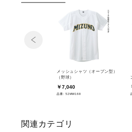
Prev
ャップ(六方／塁審／球審
メッシュシャツ（オープン型）
)
（野球）
0
￥7,040
A864
品番:
52MW168
関連カテゴリ