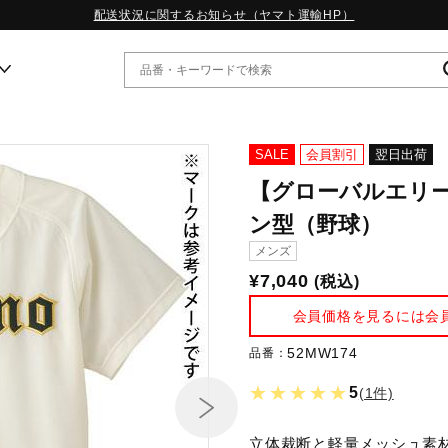
配送状況に関するお知らせ（ヤマト運輸HP）
ー
SALE
会員割引
翌日出荷
【グローバルエリ
WP13.2｜特集
ン型（野球）
MORELIA LS｜特集
メンズ
W.PROPHECY1｜特集
WP MAGIC MITA｜特集
¥7,040
(税込)
WP STRAP｜特集
会員価格を見るには会
スペシャルカラーパック｜特集
WP STRAP 2｜特集
52MW174
品番：
マーガレット・ハウエル｜特集
KICKS & ECHO｜特集
★★★★★
5
(1件)
立体裁断と軽量メッシュ素