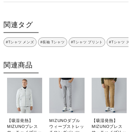
サポート
塩素系及び酸素系漂白剤の使用禁止
関連タグ
直営店一覧
#Tシャツ メンズ
#長袖 Tシャツ
#Tシャツ プリント
#Tシャツ ス
取扱店一覧
タンブル乾燥禁止
関連商品
アイロン仕上げ禁止
【吸湿発熱】
MIZUNOダブル
【吸湿発熱】
MIZUNOブレス
ウィーブストレッ
MIZUNOブレス