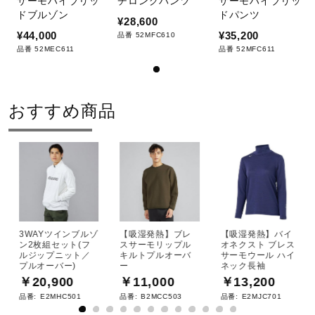
サーモハイブリッ
チロングパンツ
サーモハイブリッ
ドライクリーニング禁止
ドブルゾン
ドパンツ
¥28,600
¥44,000
¥35,200
品番 52MFC610
品番 52MEC611
品番 52MFC611
弱い操作によるウエットクリーニン
おすすめ商品
グができる
サイズ
M、L、XL、2XL
3WAYツインブルゾ
【吸湿発熱】ブレ
【吸湿発熱】バイ
ン2枚組セット(フ
スサーモリップル
オネクスト ブレス
ルジップニット／
キルトプルオーバ
サーモウール ハイ
カラー
プルオーバー)
ー
ネック長袖
￥20,900
￥11,000
￥13,200
01：ホワイト
品番:
E2MHC501
品番:
B2MCC503
品番:
E2MJC701