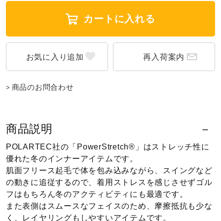
ウォーキングシューズ
カートに入れる
ライフスタイルグッズ
再入荷案内
商品のお問合わせ
インナー
寝具／ミズノスリープ
商品説明
POLARTEC社の「PowerStretch®」はストレッチ性に
優れた冬のインナーアイテムです。
アウトドア／レイン
肌面フリース起毛で体を包み込みながら、スイングなど
の動きに追従するので、着用ストレスを感じさせずゴル
フはもちろん冬のアクティビティにも最適です。
サポーター
また表側はスムースなフェイスのため、摩擦抵抗も少な
く、レイヤリングもしやすいアイテムです。