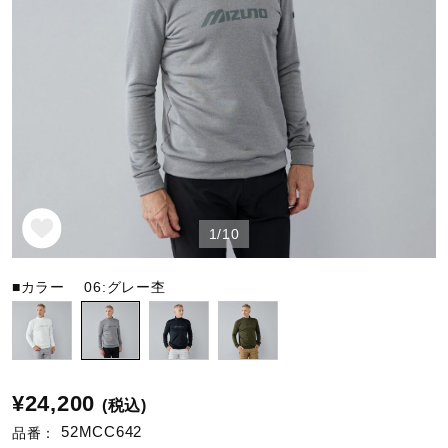
野球
ゴルフ
スイム
1/10
バレーボール
■カラー
06:グレー杢
テニス／ソフトテニス
¥24,200
(税込)
バドミントン
52MCC642
品番：