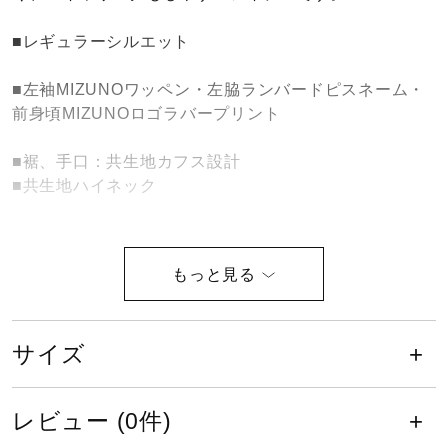
健康／エクササイズ
■レギュラーシルエット
■左袖MIZUNOワッペン・左脇ランバードピスネーム・
ジュニア／キッズ
前身頃MIZUNOロゴラバープリント
■裾、手口：共生地カフス設計
メディカル
■共生地ハイネック
コラボ／ライセンス
ポーラテックは世界初の合繊フリー
スを生み出したメーカーです。
セール
サイズ
液温は40℃を限度とし、洗濯機で弱
その他
い洗濯ができる
レビュー (0件)