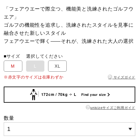
「フェアウエーで際立つ、機能美と洗練されたゴルフウ
陸上競技
エア」
ゴルフの機能性を追求し、洗練されたスタイルを見事に
融合させた新しいスタイル
卓球
フェアウエーで輝く――それが、洗練された大人の選択
■サイズ
選択してください
ソフトボール
M
L
XL
?
※赤文字のサイズは在庫わずか
サイズガイド
柔道
172cm / 70kg
L
Find your size
ウィンタースポーツ
?
unisizeサイズご利用ガイド
数量
ワーキング