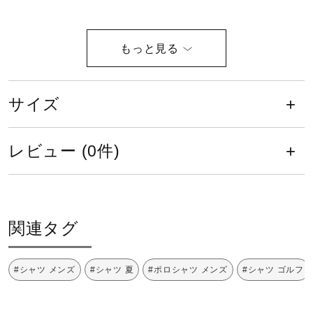
健康／エクササイズ
ジュニア／キッズ
タンブル乾燥禁止
サイズ
メディカル
レビュー (0件)
日陰のつり干しがよい
コラボ／ライセンス
セール
関連タグ
底面温度120℃を限度としてアイロ
ン仕上げができる
その他
#シャツ メンズ
#シャツ 夏
#ポロシャツ メンズ
#シャツ ゴルフ