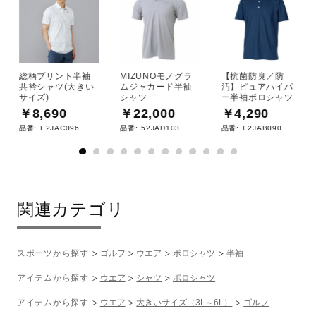
01：ホワイト
09：ブラック
14：ネイビー
34：グリーン
総柄プリント半袖
MIZUNOモノグラ
【抗菌防臭／防
共衿シャツ(大きい
ムジャカード半袖
汚】ピュアハイパ
サイズ)
シャツ
ー半袖ポロシャツ
素材
￥8,690
￥22,000
￥4,290
品番:
E2JAC096
品番:
52JAD103
品番:
E2JAB090
ポリエステル100％
原産国
関連カテゴリ
中国製
発売シーズン
スポーツから探す
ゴルフ
ウエア
ポロシャツ
半袖
アイテムから探す
ウエア
シャツ
ポロシャツ
2026年春夏
アイテムから探す
ウエア
大きいサイズ（3L～6L）
ゴルフ