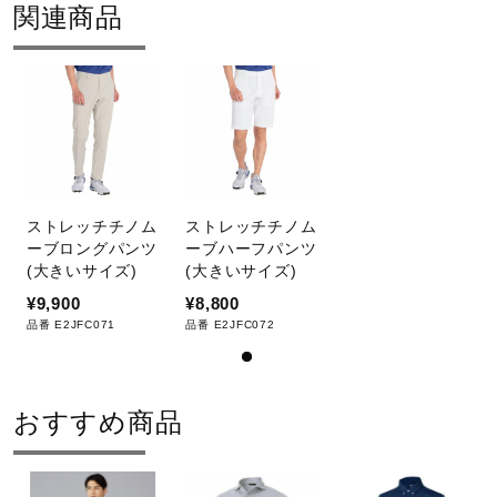
サポート
関連商品
ドライクリーニング禁止
直営店一覧
取扱店一覧
弱い操作によるウエットクリーニン
グができる
ストレッチチノム
ストレッチチノム
ーブロングパンツ
ーブハーフパンツ
(大きいサイズ)
(大きいサイズ)
¥9,900
¥8,800
サイズ
品番 E2JFC071
品番 E2JFC072
2L、3L、4L、5L、6L
おすすめ商品
カラー