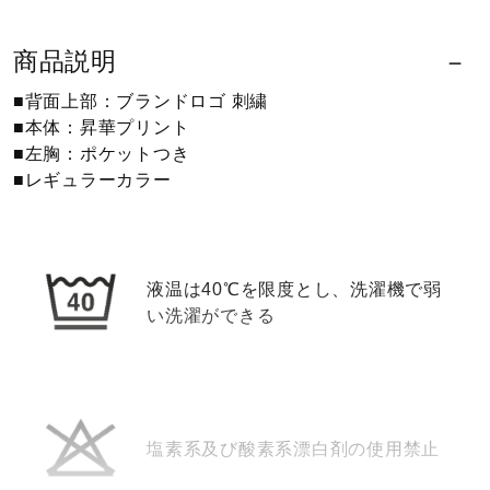
ウォーキングシューズ
商品説明
■背面上部：ブランドロゴ 刺繍
ライフスタイルグッズ
■本体：昇華プリント
■左胸：ポケットつき
■レギュラーカラー
インナー
寝具／ミズノスリープ
液温は40℃を限度とし、洗濯機で弱
い洗濯ができる
アウトドア／レイン
サポーター
塩素系及び酸素系漂白剤の使用禁止