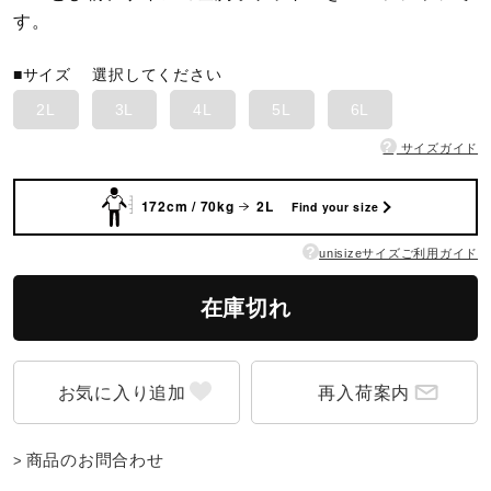
す。
陸上競技
■サイズ
選択してください
2L
3L
4L
5L
6L
卓球
?
サイズガイド
172cm / 70kg
2L
Find your size
ソフトボール
?
unisizeサイズご利用ガイド
柔道
在庫切れ
ウィンタースポーツ
再入荷案内
ワーキング
商品のお問合わせ