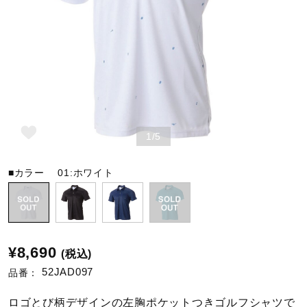
野球
ゴルフ
1/5
スイム
■カラー
01:ホワイト
バレーボール
テニス／ソフトテニス
¥8,690
(税込)
52JAD097
品番：
バドミントン
ロゴとび柄デザインの左胸ポケットつきゴルフシャツで