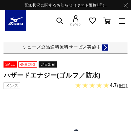
配送状況に関するお知らせ（ヤマト運輸HP）
ログイン
スニーカー
シューズ返品送料無料サービス実施中
ライフスタイルウエア
SALE
会員割引
翌日出荷
ハザードエナジー(ゴルフ／防水)
ランニング
★★★★★
4.7
(6件)
メンズ
サッカー／フットサル
トレーニング