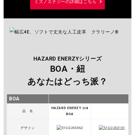
l
ミズノエナジーの詳細はこちら
a
y
HAZARD ENERZYシリーズ
BOA・紐
あなたはどっち派？
V
BOA
HAZARD ENERZY Ltd
品 名
i
BOA
デザイン