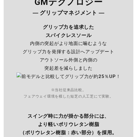
GMテクノロジー
インソール
― グリップマネジメント ―
カップインソール（取り外し可）
グリップ力を追求した
スパイクレスソール
シューズ幅
内側の突起がより地面に噛むような
4E（スーパーワイド）相当の方向け
グリップ力を発揮する設計へアップデート
アウトソール外側と内側の
■シューズサイズの計測方法はこちら
突起差を減らしました
スパイク・スタッド・ピン
※当社従来品比較。
スパイクレス
フェアウェイ環境を模した短芝の人工芝にて実験。
発売シーズン
スイング時に力が掛かる部分には、
より軽いポリウレタン樹脂
2025年春夏
（ポリウレタン樹脂：赤い部分）を採用。