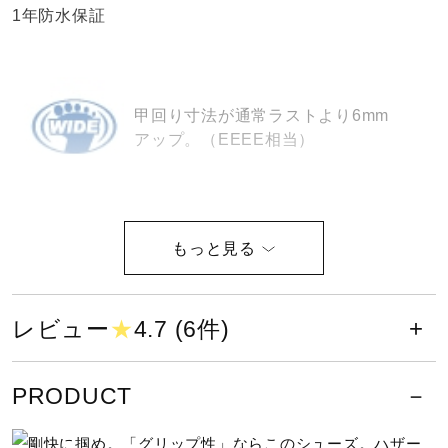
1年防水保証
健康／エクササイズ
ジュニア／キッズ
甲回り寸法が通常ラストより6mm
アップ。（EEEE相当）
メディカル
防水（購入後、1年間保証付）
コラボ／ライセンス
セール
サイズ
レビュー
★
4.7 (6件)
24.5～28.0、29.0
その他
PRODUCT
カラー