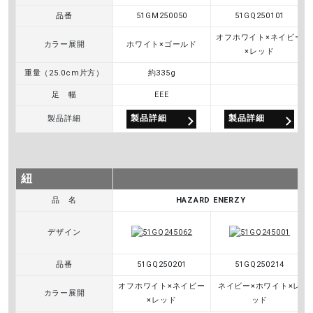
品番
51GM250050
51GQ250101
d
オフホワイト×ネイビー
カラー展開
ホワイト×ゴールド
×レッド
重量（25.0cm片方）
約335g
e
足 幅
EEE
製品詳細
製品詳細
製品詳細
o
紐
品 名
HAZARD ENERZY
デザイン
品番
51GQ250201
51GQ250214
オフホワイト×ネイビー
ネイビー×ホワイト×レ
カラー展開
×レッド
ッド