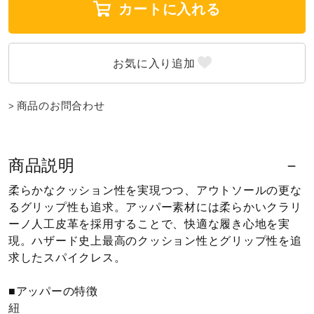
カートに入れる
ウォーキングシューズ
ライフスタイルグッズ
商品のお問合わせ
インナー
商品説明
寝具／ミズノスリープ
柔らかなクッション性を実現つつ、アウトソールの更な
るグリップ性も追求。アッパー素材には柔らかいクラリ
ーノ人工皮革を採用することで、快適な履き心地を実
アウトドア／レイン
現。ハザード史上最高のクッション性とグリップ性を追
求したスパイクレス。
サポーター
■アッパーの特徴
紐