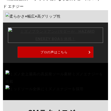
サポート
01：オフホワイト×ネイビー×レッド
14：ネイビー×ホワイト×レッド
直営店一覧
素材
取扱店一覧
甲材：人工皮革
底材：合成底
プロの声はこちら
原産国
カンボジア製
質量
約325g（25.0cm片方）