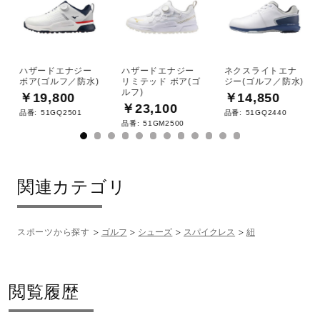
ハザードエナジー
ハザードエナジー
ネクスライトエナ
ボア(ゴルフ／防水)
リミテッド ボア(ゴ
ジー(ゴルフ／防水)
ルフ)
￥19,800
￥14,850
￥23,100
品番:
51GQ2501
品番:
51GQ2440
品番:
51GM2500
関連カテゴリ
スポーツから探す
ゴルフ
シューズ
スパイクレス
紐
閲覧履歴