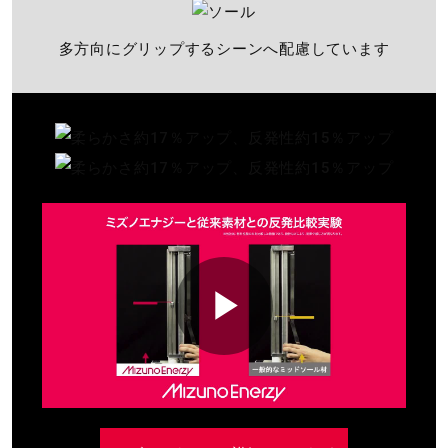
多方向にグリップするシーンへ配慮しています
P