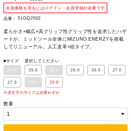
会員価格を見るにはログイン・会員登録が必要です
陸上競技
51GQ2502
品番：
柔らかさ×幅広×高グリップ性グリップ性を追求したハザ
卓球
ードが、ミッドソール全体にMIZUNO ENERZYを搭載
してリニューアル。人工皮革×紐タイプ。
ソフトボール
■サイズ
選択してください
24.5
25.0
25.5
26.0
26.5
27.0
柔道
27.5
28.0
29.0
※赤文字のサイズは在庫わずか
ウィンタースポーツ
数量
ワーキング