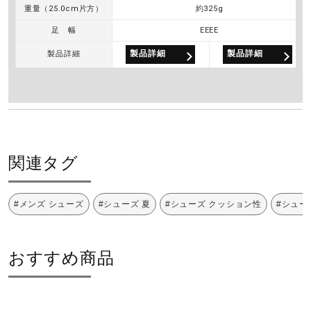
重量（25.0cm片方）
約325g
足 幅
EEEE
製品詳細
製品詳細
製品詳細
関連タグ
#メンズ シューズ
#シューズ 夏
#シューズ クッション性
#シュー
おすすめ商品