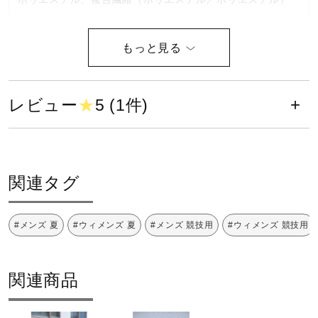
健康／エクササイズ
原産国
ジュニア／キッズ
中国製
レビュー
★
5 (1件)
発売シーズン
メディカル
2025年春夏
コラボ／ライセンス
関連タグ
セール
#メンズ 夏
#ウィメンズ 夏
#メンズ 競技用
#ウィメンズ 競技用
その他
関連商品