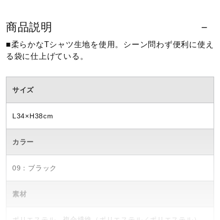
ウォーキングシューズ
商品説明
■柔らかなTシャツ生地を使用。シーン問わず便利に使え
ライフスタイルグッズ
る袋に仕上げている。
インナー
サイズ
L34×H38cm
寝具／ミズノスリープ
カラー
アウトドア／レイン
09：ブラック
素材
サポーター
ポリエステル、複合繊維（ポリエステル／ポリエステル）