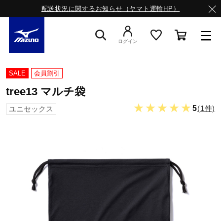
配送状況に関するお知らせ（ヤマト運輸HP）
ログイン
スニーカー
SALE
会員割引
tree13 マルチ袋
ライフスタイルウエア
★★★★★
5
(1件)
ユニセックス
ランニング
サッカー／フットサル
トレーニング