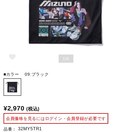
野球
ゴルフ
1/6
スイム
■カラー
09:ブラック
バレーボール
テニス／ソフトテニス
¥2,970
(税込)
会員価格を見るにはログイン・会員登録が必要です
バドミントン
32MY5TR1
品番：