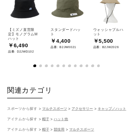
【ミズノ直営限
スタンダードハッ
ウォッシャブルハ
定】モノグラムM
ト
ット
ハット
￥4,400
￥5,500
￥6,490
品番:
B2JW0021
品番:
B2JW2026
品番:
D2JWD102
関連カテゴリ
スポーツから探す
マルチスポーツ
アクセサリー
キャップ／ハット
アイテムから探す
帽子
ハット他
アイテムから探す
帽子
競技用
マルチスポーツ