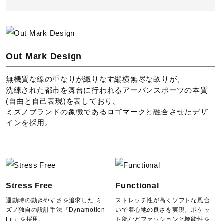
サポート
直営店一覧
Out Mark Design
取扱店一覧
無機質な線の重なりが織りなす縦横無尽な畝りが、
洗練された都市を舞台に行われるアーバンスポーツの本質
(自由と自己表現)を表しており、
ミズノブランドの象徴であるロゴマークと融合させたデザ
インを採用。
Stress Free
Functional
運動時の動きやすさを追求した ミ
ストレッチ性が高くソフトな風合
ズノ独自の設計手法『Dynamotion
いで着心地の良さを実現。ポケッ
Fit』を採用。
ト部などファッションと機能性を