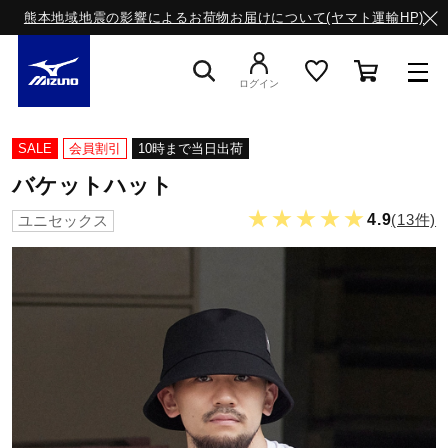
熊本地域地震の影響によるお荷物お届けについて(ヤマト運輸HP)
ログイン
スニーカー
SALE
会員割引
10時まで当日出荷
バケットハット
ライフスタイルウエア
★★★★★
4.9
(13件)
ユニセックス
ランニング
サッカー／フットサル
トレーニング