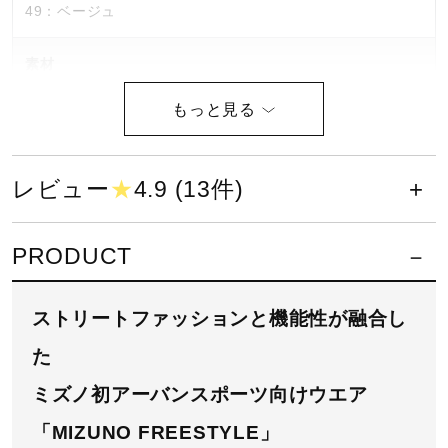
49：ベージュ
健康／エクササイズ
素材
ジュニア／キッズ
ポリエステル100％
メディカル
原産国
レビュー
★
4.9 (13件)
インドネシア製
コラボ／ライセンス
PRODUCT
発売シーズン
セール
ストリートファッションと機能性が融合し
2025年春夏
た
その他
ミズノ初アーバンスポーツ向けウエア
「MIZUNO FREESTYLE」