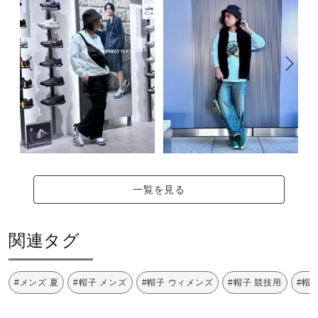
一覧を見る
関連タグ
#メンズ 夏
#帽子 メンズ
#帽子 ウィメンズ
#帽子 競技用
#帽子