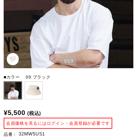
野球
ゴルフ
1/13
スイム
■カラー
09:ブラック
バレーボール
テニス／ソフトテニス
¥5,500
(税込)
会員価格を見るにはログイン・会員登録が必要です
バドミントン
32MW5US1
品番：