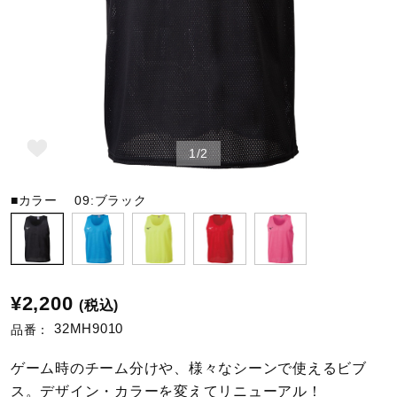
野球
ゴルフ
1/2
スイム
■カラー
09:ブラック
バレーボール
¥2,200
(税込)
テニス／ソフトテニス
32MH9010
品番：
ゲーム時のチーム分けや、様々なシーンで使えるビブ
バドミントン
ス。デザイン・カラーを変えてリニューアル！