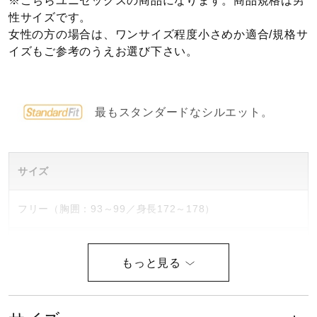
性サイズです。
ウォーキングシューズ
女性の方の場合は、ワンサイズ程度小さめか適合/規格サ
イズもご参考のうえお選び下さい。
ライフスタイルグッズ
最もスタンダードなシルエット。
インナー
サイズ
寝具／ミズノスリープ
フリー（胸囲：93～99／身長172～178）
アウトドア／レイン
カラー
サポーター
09：ブラック
24：ディーバブルー