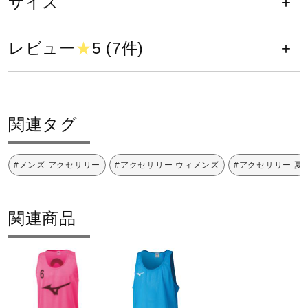
サイズ
31：セーフティイエロー
健康／エクササイズ
62：チャイニーズレッド
64：ノックアウトピンク
レビュー
★
5 (7件)
ジュニア／キッズ
素材
メディカル
ポリエステル100％
関連タグ
原産国
コラボ／ライセンス
#メンズ アクセサリー
#アクセサリー ウィメンズ
#アクセサリー 夏
中国製
関連商品
セール
発売シーズン
2019年春夏
その他