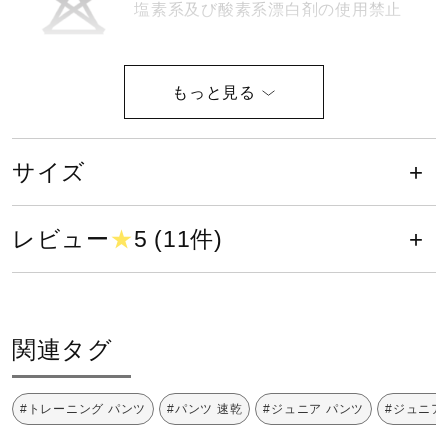
塩素系及び酸素系漂白剤の使用禁止
健康／エクササイズ
ジュニア／キッズ
タンブル乾燥禁止
メディカル
サイズ
レビュー
★
5 (11件)
コラボ／ライセンス
底面温度160℃を限度としてアイロ
ン仕上げができる
セール
関連タグ
その他
ドライクリーニング禁止
#トレーニング パンツ
#パンツ 速乾
#ジュニア パンツ
#ジュニア