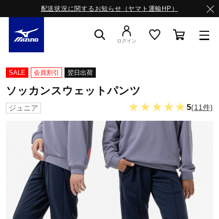
配送状況に関するお知らせ（ヤマト運輸HP）
ログイン
スニーカー
SALE
会員割引
翌日出荷
ソッカンスウェットパンツ
ライフスタイルウエア
★★★★★
5
(11件)
ジュニア
ランニング
サッカー／フットサル
トレーニング