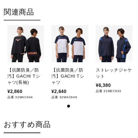
サポート
関連商品
直営店一覧
弱い操作によるウエットクリーニン
グができる
取扱店一覧
サイズ
【抗菌防臭／防
【抗菌防臭／防
ストレッチジャケ
汚】GACHI Tシ
汚】GACHI Tシ
ット
120、130、140、150、160
ャツ(長袖)
ャツ
¥6,380
¥2,860
¥2,640
品番 32MEC933
カラー
品番 32MAC944
品番 32MAC948
09：ブラック
87：ドレスネイビー×グラナイトグレー
おすすめ商品
素材