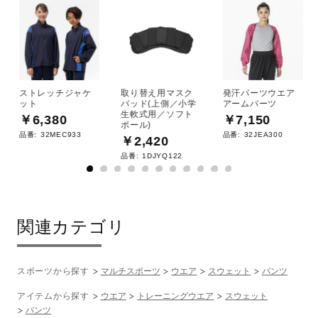
ポリエステル100％
原産国
ストレッチジャケ
取り替え用マスク
発汗パーツウエア
ット
パッド(上側／小学
アームパーツ
中国製
生軟式用／ソフト
￥6,380
￥7,150
ボール)
品番:
32MEC933
品番:
32JEA300
￥2,420
サステナビリティ
品番:
1DJYQ122
工程：Water Preservation dyeという技法を採用すること
によって、通常の染色方法よりも30％以上の水の節約に配
関連カテゴリ
慮した素材を使用しています。
発売シーズン
スポーツから探す
マルチスポーツ
ウエア
スウェット
パンツ
アイテムから探す
ウエア
トレーニングウエア
スウェット
2025年秋冬
パンツ