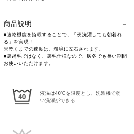
ウォーキングシューズ
商品説明
ライフスタイルグッズ
■速乾機能を搭載することで、「夜洗濯しても朝着れ
る」を実現！
※乾くまでの速度は、環境に左右されます。
インナー
■裏起毛ではなく、裏毛仕様なので、暖冬でも長い期間
お使いいただけます。
寝具／ミズノスリープ
液温は40℃を限度とし、洗濯機で弱
アウトドア／レイン
い洗濯ができる
サポーター