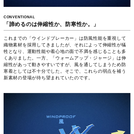
CONVENTIONAL
「諦めるのは伸縮性か、防寒性か。」
サイズ
これまでの「ウインドブレーカー」は防風性能を重視して
XS、S、M、L、XL、2XL、3XL
織物素材を採用してきましたが、それによって伸縮性が犠
牲となり、運動性能や着心地の面で不満を感じることも多
くありました。一方、「ウォームアップ・ジャージ」は伸
カラー
縮性があって動きやすいですが、風を通してしまうため防
寒着としては不十分でした。そこで、これらの弱点を補う
09：ブラック
新素材の登場が待ち望まれていたのです。
15：ライトネイビー
素材
本体：ポリエステル93％、ポリウレタン7％
切替下部：ポリエステル90％、ポリウレタン10％