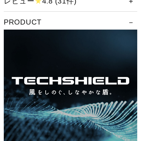
レビュー
★
4.8 (31件)
サポート
動的機能裁断・機能素材選定など、
PRODUCT
直営店一覧
運動時の動きやすさを追求したウエ
ア設計。
取扱店一覧
液温は40℃を限度とし、洗濯機で弱
い洗濯ができる
塩素系及び酸素系漂白剤の使用禁止