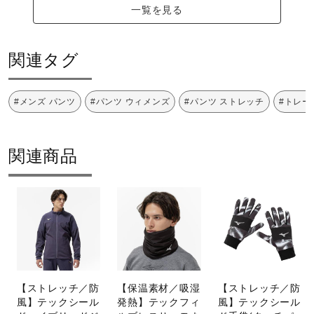
一覧を見る
関連タグ
#メンズ パンツ
#パンツ ウィメンズ
#パンツ ストレッチ
#トレー
関連商品
【ストレッチ／防
【保温素材／吸湿
【ストレッチ／防
風】テックシール
発熱】テックフィ
風】テックシール