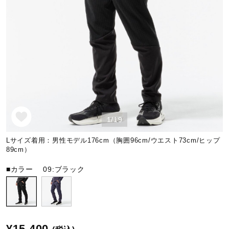
野球
ゴルフ
スイム
1/19
バレーボール
Lサイズ着用：男性モデル176cm（胸囲96cm/ウエスト73cm/ヒップ
89cm）
■カラー
09:ブラック
テニス／ソフトテニス
バドミントン
¥15,400