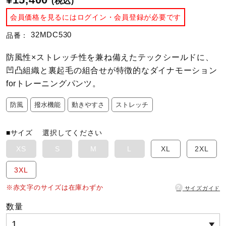
(税込)
会員価格を見るにはログイン・会員登録が必要です
陸上競技
32MDC530
品番：
防風性×ストレッチ性を兼ね備えたテックシールドに、
卓球
凹凸組織と裏起毛の組合せが特徴的なダイナモーション
forトレーニングパンツ。
ソフトボール
防風
撥水機能
動きやすさ
ストレッチ
■サイズ
選択してください
柔道
XS
S
M
L
XL
2XL
ウィンタースポーツ
3XL
?
※赤文字のサイズは在庫わずか
サイズガイド
ワーキング
数量