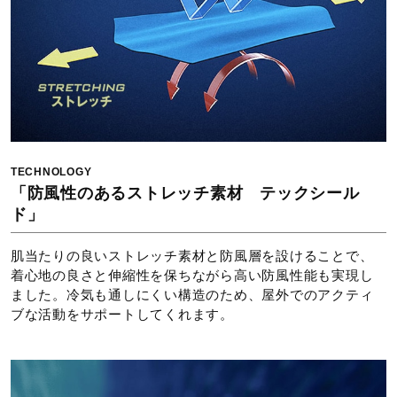
原産国
中国製
サステナビリティ
材料：この商品には、リサイクルポリエステル繊維が50％
TECHNOLOGY
以上使用されています。
「防風性のあるストレッチ素材 テックシール
ド」
発売シーズン
肌当たりの良いストレッチ素材と防風層を設けることで、
2025年秋冬
着心地の良さと伸縮性を保ちながら高い防風性能も実現し
ました。冷気も通しにくい構造のため、屋外でのアクティ
ブな活動をサポートしてくれます。