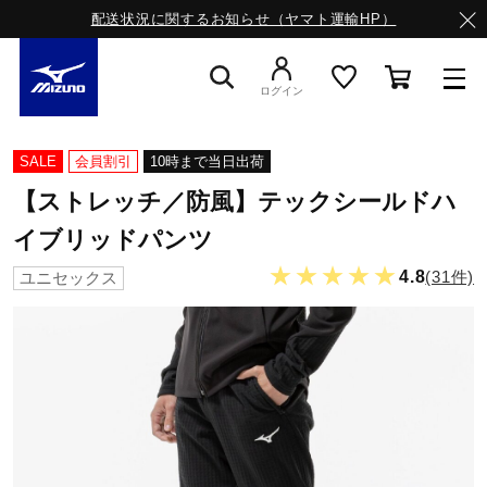
配送状況に関するお知らせ（ヤマト運輸HP）
ログイン
スニーカー
SALE
会員割引
10時まで当日出荷
【ストレッチ／防風】テックシールドハ
ライフスタイルウエア
イブリッドパンツ
★★★★★
4.8
(31件)
ユニセックス
ランニング
サッカー／フットサル
トレーニング