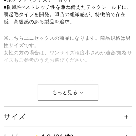
■防風性×ストレッチ性を兼ね備えたテックシールドに、
健康／エクササイズ
裏起毛タイプを開発。凹凸の組織感が、特徴的で存在
感、高級感のある製品を追求。
ジュニア／キッズ
※こちらユニセックスの商品になります。商品規格は男
性サイズです。
メディカル
女性の方の場合は、ワンサイズ程度小さめか適合/規格サ
イズもご参考のうえお選びください。
コラボ／ライセンス
心地良い着用感・防風性・ストレッ
チ性を同時に実現。テックシール
セール
ド。
サイズ
その他
撥水