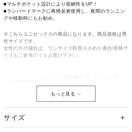
■マルチポケット設計により収納性をUP！
健康／エクササイズ
■ランバードマークに再帰反射使用し、夜間のランニン
グや移動時にもお勧め。
ジュニア／キッズ
※こちらユニセックスの商品になります。商品規格は男
性サイズです。
女性の方の場合は、ワンサイズ程度小さめか適合/規格サ
メディカル
イズもご参考のうえお選び下さい。
コラボ／ライセンス
ストレッチ性が優れていることを示
し、動きをよりスムーズにし、不快
なつっぱり感を軽減します。
セール
サイズ
その他
サイズ
XS、S、M、L、XL、2XL、3XL