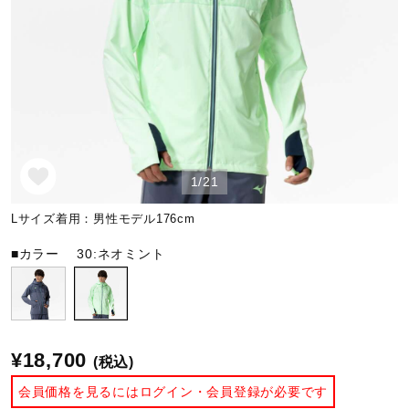
野球
ゴルフ
1/21
スイム
Lサイズ着用：男性モデル176cm
バレーボール
■カラー
30:ネオミント
テニス／ソフトテニス
¥18,700
(税込)
バドミントン
会員価格を見るにはログイン・会員登録が必要です