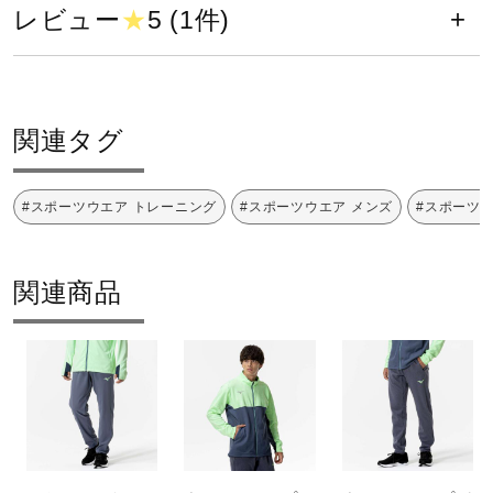
サポート
レビュー
★
5 (1件)
カラー
直営店一覧
17：インディゴ
30：ネオミント
関連タグ
取扱店一覧
素材
#スポーツウエア トレーニング
#スポーツウエア メンズ
#スポーツ
本体：ポリエステル100％
袖口切替：ポリエステル92％、ポリウレタン8％
関連商品
原産国
中国製
サステナビリティ