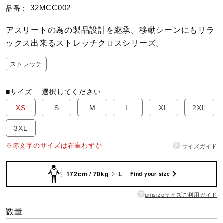
32MCC002
品番：
陸上競技
アスリートの為の製品設計を継承。移動シーンにもリラ
ックス出来るストレッチクロスシリーズ。
卓球
ストレッチ
■サイズ
選択してください
ソフトボール
XS
S
M
L
XL
2XL
3XL
柔道
?
※赤文字のサイズは在庫わずか
サイズガイド
ウィンタースポーツ
172cm / 70kg
L
Find your size
?
unisizeサイズご利用ガイド
ワーキング
数量