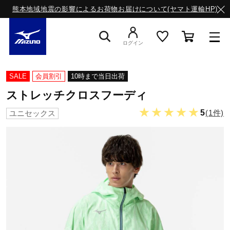
熊本地域地震の影響によるお荷物お届けについて(ヤマト運輸HP)
ログイン
スニーカー
SALE
会員割引
10時まで当日出荷
ストレッチクロスフーディ
ライフスタイルウエア
★★★★★
5
(1件)
ユニセックス
ランニング
サッカー／フットサル
トレーニング