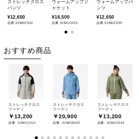
ストレッチクロス
ウォームアップジ
ウォームアップパ
材料：この商品には、リサイクルポリエステル繊維が50％
パンツ
ャケット
ンツ
以上使用されています。
¥12,650
¥16,500
¥12,650
品番 32MDC002
品番 32MCC005
品番 32MDC005
発売シーズン
2025年春夏
おすすめ商品
ストレッチクロス
ストレッチクロス
ストレッチクロス
フーディ
フーディ
フーディ
￥13,200
￥20,900
￥13,200
品番:
32MCC010
品番:
32MCB503
品番:
32MCC345