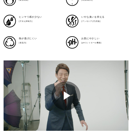
[吸湿発熱]
[発熱持続性]
V
ヒンヤリ感が少ない
いやな臭いを抑える
[汗冷え抑制力]
[アンモニア(汗)消臭]
i
熱が逃げにくい
お肌にやさしい
[保温力]
[pHコントロール機能]
d
e
P
o