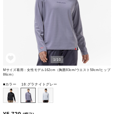
野球
ゴルフ
スイム
1/10
バレーボール
Mサイズ着用：女性モデル162cm（胸囲83cm/ウエスト59cm/ヒップ
86cm）
■カラー
18:グラナイトグレー
テニス／ソフトテニス
バドミントン
¥5,720