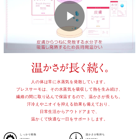
原産国
タイ製
P
サステナビリティ
材料：この商品には、リサイクルポリエステル繊維が50％
l
以上使用されています。
発売シーズン
人の体は常に水蒸気を発散しています。
a
ブレスサーモは、その水蒸気を吸収して熱を生み続け、
2025年秋冬
繊維の間に取り込んで保温するので、温かさが長もち。
汗冷えやニオイを抑える効果も備えており、
日常生活からアウトドアまで、
y
温かくて快適な一日をサポートします。
しっかり発熱
温かさが長持ち