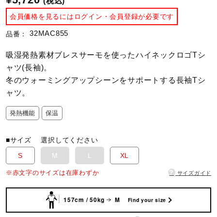
(税込)
会員価格を見るにはログイン・会員登録が必要です
陸上競技
32MAC855
品番：
吸湿発熱素材ブレスサーモを使ったハイネックロゴTシ
卓球
ャツ(長袖)。
冬のウォーミングアップシーンをサポートする長袖Tシ
ャツ。
ソフトボール
発熱機能
保温
柔道
■サイズ
選択してください
S
M
L
XL
ウィンタースポーツ
?
※赤文字のサイズは在庫わずか
サイズガイド
ワーキング
157cm / 50kg
M
Find your size