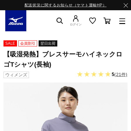
配送状況に関するお知らせ（ヤマト運輸HP）
ログイン
スニーカー
SALE
会員割引
翌日出荷
【吸湿発熱】ブレスサーモハイネックロ
ライフスタイルウエア
ゴTシャツ(長袖)
★★★★★
5
(21件)
ウィメンズ
ランニング
サッカー／フットサル
トレーニング