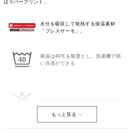
はラバープリント。
健康／エクササイズ
水分を吸収して発熱する保温素材
ジュニア／キッズ
「ブレスサーモ」。
メディカル
液温は40℃を限度とし、洗濯機で弱
い洗濯ができる
コラボ／ライセンス
セール
塩素系及び酸素系漂白剤の使用禁止
その他