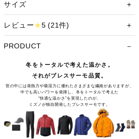
サイズ
サポート
タンブル乾燥禁止
レビュー
★
5 (21件)
直営店一覧
底面温度120℃を限度としてアイロ
PRODUCT
取扱店一覧
ン仕上げができる
冬をトータルで考えた温かさ。
それがブレスサーモ品質。
世の中には発熱力や吸湿力に優れたさまざまな繊維がありますが、
ドライクリーニング禁止
中でも高いパワーを発揮し、冬をトータルで考えた
“快適な温かさ”を実現したのが、
ミズノが独自開発したブレスサーモです。
弱い操作によるウエットクリーニン
グができる