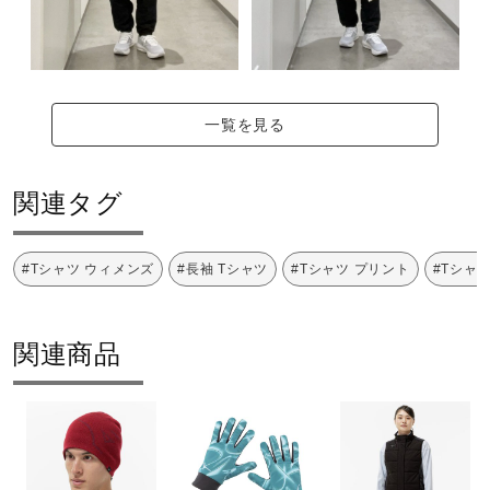
d
一覧を見る
e
関連タグ
o
#Tシャツ ウィメンズ
#長袖 Tシャツ
#Tシャツ プリント
#Tシャ
関連商品