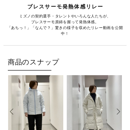
l
ブレスサーモ発熱体感リレー
ミズノの契約選手・タレントやいろんな人たちが、
ブレスサーモ原綿を握って発熱体感。
「あちっ！」「なんで？」驚きの様子を収めたリレー動画を公開
a
中！
y
商品のスナップ
V
i