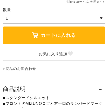
?
unisizeサイズご利用ガイド
ウォーキングシューズ
数量
ライフスタイルグッズ
カートに入れる
インナー
寝具／ミズノスリープ
商品のお問合わせ
アウトドア／レイン
商品説明
サポーター
■スタンダードシルエット
■フロントのMIZUNOロゴと右手口のランバードマーク