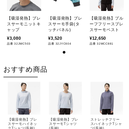
【吸湿発熱】ブレ
【吸湿発熱】ブレ
【吸湿発熱】プル
スサーモニットキ
スサーモ手袋(タ
ーフフリースブレ
ャップ
ッチパネル)
スサーモベスト
¥3,080
¥3,520
¥12,650
品番 32JWC503
品番 32JYC604
品番 32MCC881
おすすめ商品
【吸湿発熱】ブレ
【吸湿発熱】ブレ
ストレッチフリー
スサーモハイネッ
スサーモTシャツ
スハイネックTシャ
クTシャツ(長袖)
(長袖)
ツ(長袖)