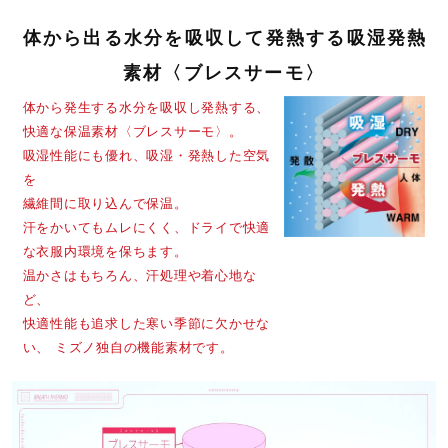
体から出る水分を吸収して発熱する
吸湿発熱
素材〈ブレスサーモ〉
サイズ
体から発生する水分を吸収し発熱する、
快適な保温素材〈ブレスサーモ〉。
S、M、L、XL
吸湿性能にも優れ、
吸湿・発熱した空気
を
カラー
繊維間に取り込んで保温。
汗をかいてもムレにくく、ドライで快適
09：ブラック
な衣服内環境を保ちます。
18：グラナイトグレー
温かさはもちろん、汗処理や着心地な
20：エアリーブルー
ど、
快適性能も追求した寒い季節に欠かせな
い、
ミズノ独自の機能素材です。
素材
ポリエステル92％、合成繊維（ブレスサーモ）8％