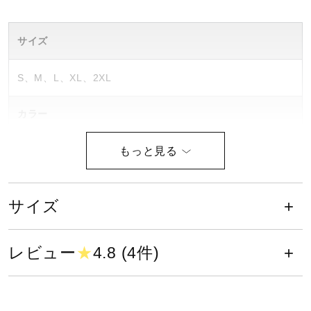
健康／エクササイズ
サイズ
ジュニア／キッズ
S、M、L、XL、2XL
カラー
メディカル
02：アンダイドホワイト
コラボ／ライセンス
09：ブラック
20：サーフ ザ ウェッブ
サイズ
40：イブニングプリムローズ
セール
素材
レビュー
★
4.8 (4件)
その他
ポリエステル100％