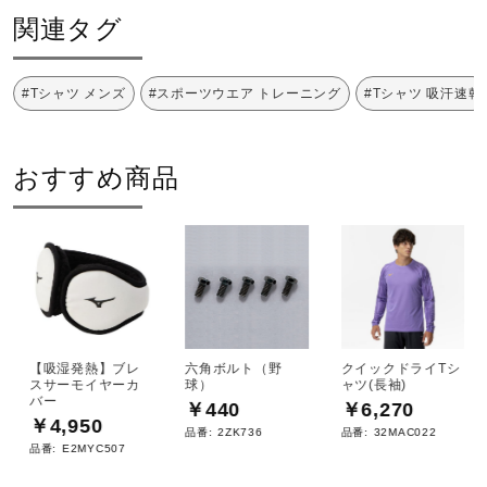
サポート
原産国
関連タグ
タイ製
直営店一覧
#Tシャツ メンズ
#スポーツウエア トレーニング
#Tシャツ 吸汗速乾
サステナビリティ
取扱店一覧
おすすめ商品
材料：この商品には、リサイクルポリエステル繊維が50％
以上使用されています。
発売シーズン
2023年秋冬
【吸湿発熱】ブレ
六角ボルト（野
クイックドライTシ
スサーモイヤーカ
球）
ャツ(長袖)
バー
￥440
￥6,270
￥4,950
品番:
2ZK736
品番:
32MAC022
品番:
E2MYC507