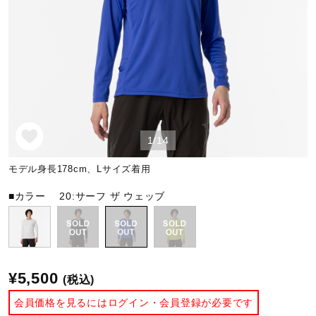
野球
ゴルフ
1/14
スイム
モデル身長178cm、Lサイズ着用
バレーボール
■カラー
20:サーフ ザ ウェッブ
テニス／ソフトテニス
¥5,500
(税込)
バドミントン
会員価格を見るにはログイン・会員登録が必要です