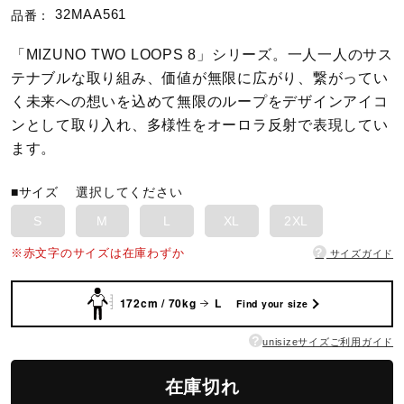
32MAA561
品番：
陸上競技
「MIZUNO TWO LOOPS 8」シリーズ。一人一人のサス
テナブルな取り組み、価値が無限に広がり、繋がってい
く未来への想いを込めて無限のループをデザインアイコ
卓球
ンとして取り入れ、多様性をオーロラ反射で表現してい
ます。
ソフトボール
■サイズ
選択してください
S
M
L
XL
2XL
柔道
?
※赤文字のサイズは在庫わずか
サイズガイド
172cm / 70kg
L
ウィンタースポーツ
Find your size
?
unisizeサイズご利用ガイド
ワーキング
在庫切れ