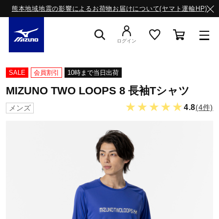
熊本地域地震の影響によるお荷物お届けについて(ヤマト運輸HP)
ログイン
スニーカー
SALE
会員割引
10時まで当日出荷
MIZUNO TWO LOOPS 8 長袖Tシャツ
ライフスタイルウエア
★★★★★
4.8
(4件)
メンズ
ランニング
サッカー／フットサル
トレーニング