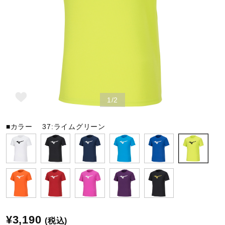
野球
ゴルフ
1/2
スイム
■カラー
37:ライムグリーン
バレーボール
テニス／ソフトテニス
バドミントン
¥3,190
(税込)