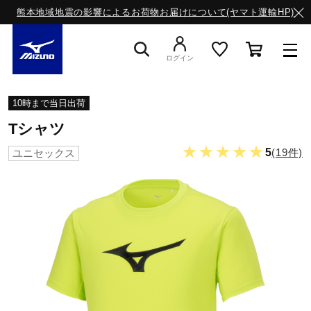
熊本地域地震の影響によるお荷物お届けについて(ヤマト運輸HP)
ログイン
スニーカー
10時まで当日出荷
Tシャツ
ライフスタイルウエア
★★★★★
5
(19件)
ユニセックス
ランニング
サッカー／フットサル
トレーニング