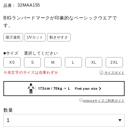
32MAA155
品番：
陸上競技
BIGランバードマークが印象的なベーシックウエアで
す。
卓球
吸汗速乾
UVカット
動きやすさ
■サイズ
選択してください
ソフトボール
XS
S
M
L
XL
2XL
?
※赤文字のサイズは在庫わずか
サイズガイド
柔道
172cm / 70kg
L
Find your size
ウィンタースポーツ
?
unisizeサイズご利用ガイド
数量
ワーキング