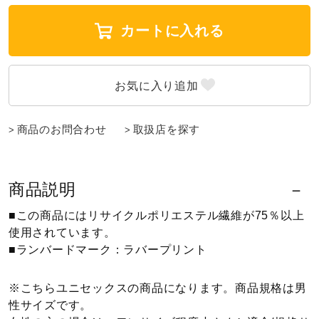
ウォーキングシューズ
カートに入れる
ライフスタイルグッズ
インナー
商品のお問合わせ
取扱店を探す
寝具／ミズノスリープ
商品説明
■この商品にはリサイクルポリエステル繊維が75％以上
アウトドア／レイン
使用されています。
■ランバードマーク：ラバープリント
サポーター
※こちらユニセックスの商品になります。商品規格は男
性サイズです。