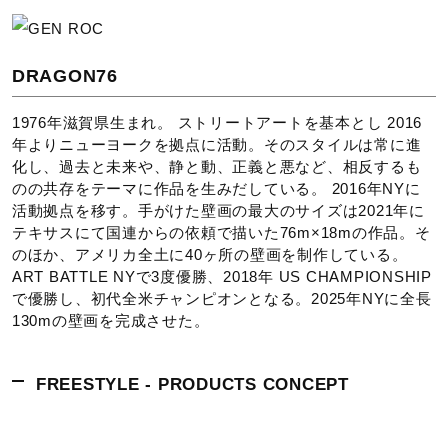
ポリエステル60％、複合繊維（ポリエステル／ポリエステ
ル）40％
DRAGON76
原産国
1976年滋賀県生まれ。 ストリートアートを基本とし 2016
中国製
年よりニューヨークを拠点に活動。そのスタイルは常に進
化し、過去と未来や、静と動、正義と悪など、相反するも
発売シーズン
のの共存をテーマに作品を生みだしている。 2016年NYに
活動拠点を移す。手がけた壁画の最大のサイズは2021年に
テキサスにて国連からの依頼で描いた76m×18mの作品。そ
2025年秋冬
のほか、アメリカ全土に40ヶ所の壁画を制作している。
ART BATTLE NYで3度優勝、2018年 US CHAMPIONSHIP
で優勝し、初代全米チャンピオンとなる。2025年NYに全長
130mの壁画を完成させた。
FREESTYLE - PRODUCTS CONCEPT