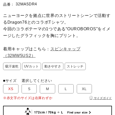
32MA5DR4
品番：
陸上競技
ニューヨークを拠点に世界のストリートシーンで活動す
るDragon76とのコラボTシャツ。
今回のコラボテーマの1つである“OUROBOROS”をイメ
卓球
ージしたグラフィックを胸にプリント。
着用キャップはこちら：
スピンキャップ
ソフトボール
（32MW5US2）
吸汗速乾
UVカット
動きやすさ
ストレッチ
柔道
■サイズ
選択してください
ウィンタースポーツ
XS
S
M
L
XL
?
※赤文字のサイズは在庫わずか
サイズガイド
ワーキング
172cm / 70kg
L
Find your size