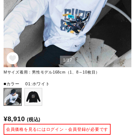
野球
ゴルフ
1/17
スイム
Mサイズ着用：男性モデル168cm（1、8～10枚目）
バレーボール
■カラー
01:ホワイト
テニス／ソフトテニス
¥8,910
(税込)
バドミントン
会員価格を見るにはログイン・会員登録が必要です