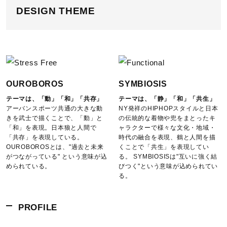
DESIGN THEME
弱い操作によるウエットクリーニン
グができる
サイズ
OUROBOROS
SYMBIOSIS
テーマは、「動」「和」「共存」
テーマは、「静」「和」「共生」
XS、S、M、L、XL
アーバンスポーツ共通の大きな動
NY発祥のHIPHOPスタイルと日本
きを武士で描くことで、「動」と
の伝統的な着物や兜をまとったキ
「和」を表現。日本狼と人間で
ャラクターで様々な文化・地域・
カラー
「共存」を表現している。
時代の融合を表現、鶴と人間を描
OUROBOROSとは、"過去と未来
くことで「共生」を表現してい
がつながっている" という意味が込
る。 SYMBIOSISは"互いに強く結
01：ホワイト
められている。
びつく"という意味が込められてい
09：ブラック
る。
素材
PROFILE