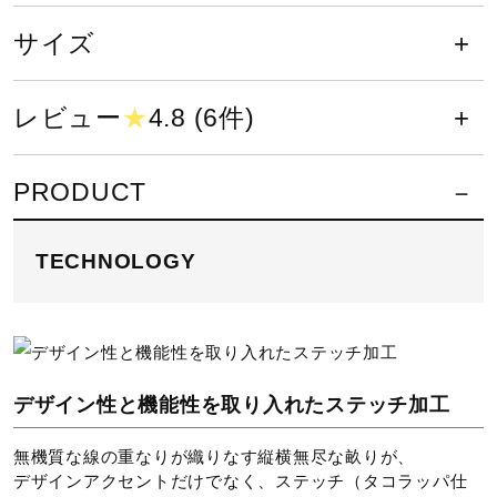
10分で肌が赤くなりはじめる場合、
サポート
その時間を500分以上に遅らせるこ
サイズ
とが可能な数値がUPF50＋。
直営店一覧
レビュー
★
4.8 (6件)
動的機能裁断・機能素材選定など、
運動時の動きやすさを追求したウエ
取扱店一覧
PRODUCT
ア設計。
TECHNOLOGY
液温は30℃を限度とし、洗濯機で弱
い洗濯ができる
デザイン性と機能性を取り入れたステッチ加工
塩素系及び酸素系漂白剤の使用禁止
無機質な線の重なりが織りなす縦横無尽な畝りが、
デザインアクセントだけでなく、ステッチ（タコラッパ仕