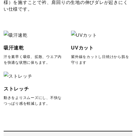
様）を施すことで衿、肩回りの生地の伸びダレが起きにく
い仕様です。
タンブル乾燥禁止
吸汗速乾
UVカット
汗を素早く吸収、拡散、ウエア内
紫外線をカットし日焼けから肌を
を快適な状態に保ちます。
守ります
底面温度120℃を限度としてアイロ
ン仕上げができる
ストレッチ
動きをよりスムーズにし、不快な
つっぱり感を軽減します。
ドライクリーニング禁止