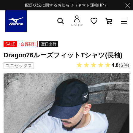
配送状況に関するお知らせ（ヤマト運輸HP）
ログイン
スニーカー
SALE
会員割引
翌日出荷
Dragon76ルーズフィットTシャツ(長袖)
ライフスタイルウエア
★★★★★
4.8
(6件)
ユニセックス
ランニング
サッカー／フットサル
トレーニング