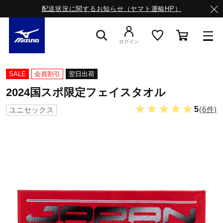
配送状況に関するお知らせ（ヤマト運輸HP）
ログイン
スニーカー
SALE
会員割引
翌日出荷
2024国スポ限定フェイスタオル
ライフスタイルウエア
★★★★★
5
(6件)
ユニセックス
ランニング
サッカー／フットサル
トレーニング