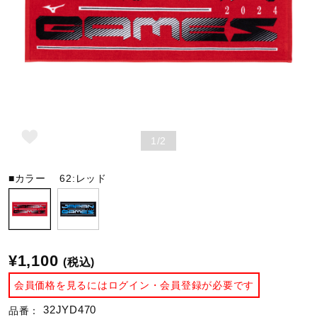
野球
ゴルフ
1/2
スイム
■カラー
62:レッド
バレーボール
テニス／ソフトテニス
¥1,100
(税込)
会員価格を見るにはログイン・会員登録が必要です
バドミントン
32JYD470
品番：