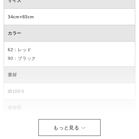
サイズ
ウォーキングシューズ
34cm×83cm
ライフスタイルグッズ
カラー
62：レッド
インナー
90：ブラック
素材
寝具／ミズノスリープ
綿100％
アウトドア／レイン
原産国
サポーター
中国製