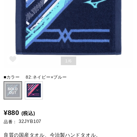
野球
ゴルフ
1/6
スイム
■カラー
82:ネイビー×ブルー
バレーボール
テニス／ソフトテニス
¥880
(税込)
32JYB107
品番：
バドミントン
良質の国産タオル、今治製ハンドタオル。