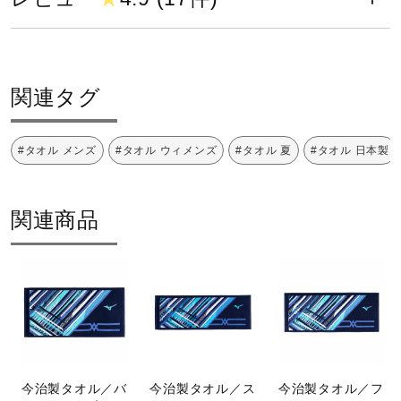
綿100％
健康／エクササイズ
原産国
ジュニア／キッズ
関連タグ
日本製
発売シーズン
メディカル
#タオル メンズ
#タオル ウィメンズ
#タオル 夏
#タオル 日本製
2024年春夏
コラボ／ライセンス
関連商品
セール
その他
今治製タオル／バ
今治製タオル／ス
今治製タオル／フ