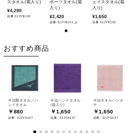
スタオル(箱入り)
ポーツタオル(箱
ェイスタオル(箱
サポート
入り)
入り)
¥4,290
¥2,420
¥1,650
品番 32JYB100
品番 32JYB101_p
品番 32JYB102
直営店一覧
取扱店一覧
おすすめ商品
今治製タオル／ハ
今治ハンドタオル
今治タオルハンカ
ンドタオル
(箱入り)
チ
￥880
￥1,650
￥1,650
品番:
32JYD107
品番:
32JYB137
品番:
32JYD137