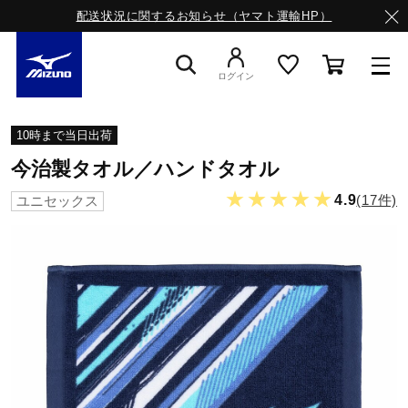
配送状況に関するお知らせ（ヤマト運輸HP）
ログイン
スニーカー
10時まで当日出荷
今治製タオル／ハンドタオル
ライフスタイルウエア
★★★★★
4.9
(17件)
ユニセックス
ランニング
サッカー／フットサル
トレーニング