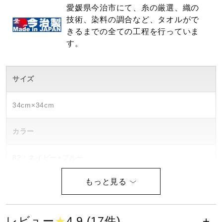
愛媛県今治市にて、糸の厳選、織の
ウォーキングシューズ
技術、染料の調合など、タオルがで
きるまでの全ての工程を行っていま
す。
ライフスタイルグッズ
サイズ
インナー
34cm×34cm
寝具／ミズノスリープ
カラー
82：ネイビー×ブルー
アウトドア／レイン
84：ネイビー×ピンク
サポーター
素材
レビュー
★
4.9 (17件)