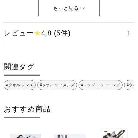
健康／エクササイズ
中国製
発売シーズン
ジュニア／キッズ
レビュー
★
4.8 (5件)
2023年秋冬
メディカル
関連タグ
コラボ／ライセンス
#タオル メンズ
#タオル ウィメンズ
#メンズ トレーニング
#ウィ
セール
おすすめ商品
その他