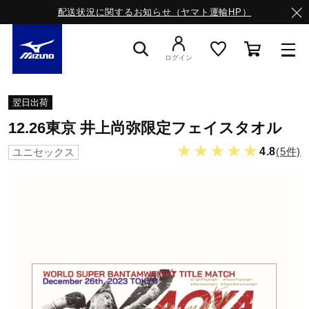
配送状況に関するお知らせ（ヤマト運輸HP）
ログイン
スニーカー
翌日出荷
12.26東京 井上尚弥限定フェイスタオル
ライフスタイルウエア
★★★★★
4.8
(5件)
ユニセックス
ランニング
サッカー／フットサル
トレーニング