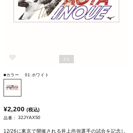
野球
ゴルフ
1/1
スイム
■カラー
01:ホワイト
バレーボール
テニス／ソフトテニス
¥2,200
(税込)
32JYAX50
品番：
バドミントン
12/26に東京で開催される井上尚弥選手の試合を記念し