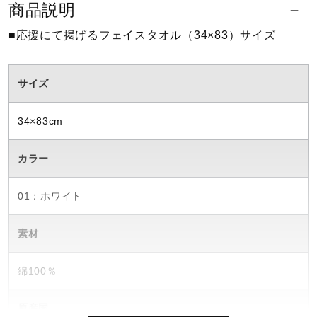
商品説明
ウォーキングシューズ
■応援にて掲げるフェイスタオル（34×83）サイズ
ライフスタイルグッズ
サイズ
34×83cm
インナー
カラー
寝具／ミズノスリープ
01：ホワイト
アウトドア／レイン
素材
綿100％
サポーター
原産国