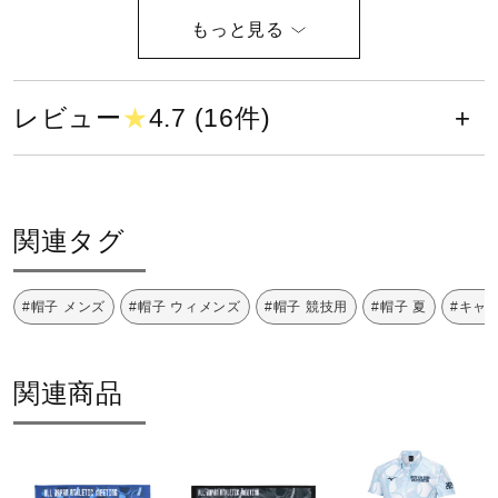
素材
健康／エクササイズ
ポリエステル100%
ジュニア／キッズ
レビュー
★
4.7 (16件)
原産国
メディカル
中国製
関連タグ
発売シーズン
コラボ／ライセンス
2024年春夏
#帽子 メンズ
#帽子 ウィメンズ
#帽子 競技用
#帽子 夏
#キャ
セール
関連商品
その他