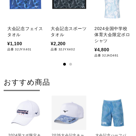
サポート
直営店一覧
大会記念フェイス
大会記念スポーツ
2024全国中学校
タオル
タオル
体育大会限定ポロ
シャツ
¥1,100
¥2,200
取扱店一覧
¥4,800
品番 32JYX401
品番 32JYX402
品番 32JAD461
おすすめ商品
2024国スポ限定キ
2026大会記念キャ
大会記念ハーフパ