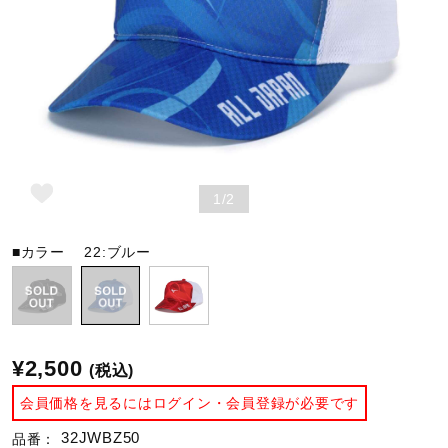
野球
ゴルフ
1/2
スイム
■カラー
22:ブルー
バレーボール
テニス／ソフトテニス
¥2,500
(税込)
会員価格を見るにはログイン・会員登録が必要です
バドミントン
32JWBZ50
品番：