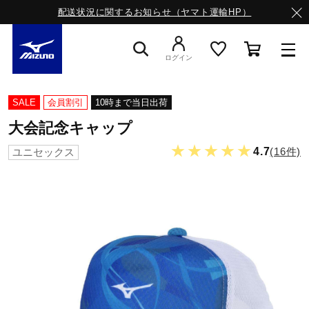
配送状況に関するお知らせ（ヤマト運輸HP）
ログイン
スニーカー
SALE
会員割引
10時まで当日出荷
大会記念キャップ
ライフスタイルウエア
★★★★★
4.7
(16件)
ユニセックス
ランニング
サッカー／フットサル
トレーニング