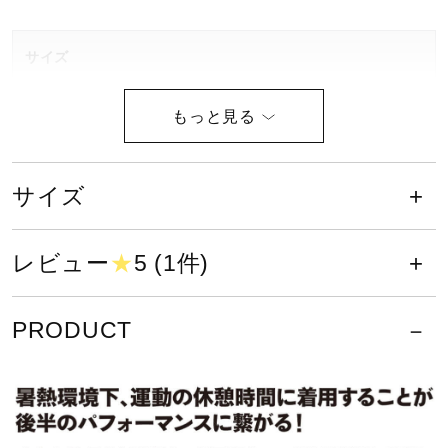
健康／エクササイズ
サイズ
ジュニア／キッズ
S、M、L、XL、2XL、3XL
カラー
メディカル
サイズ
25：サーフブルー
コラボ／ライセンス
レビュー
★
5 (1件)
素材
セール
ベスト
PRODUCT
本体：ポリエステル100％
ニット部：ナイロン83％、ポリウレタン17％
その他
バインダー：ナイロン90％、ポリウレタン10％