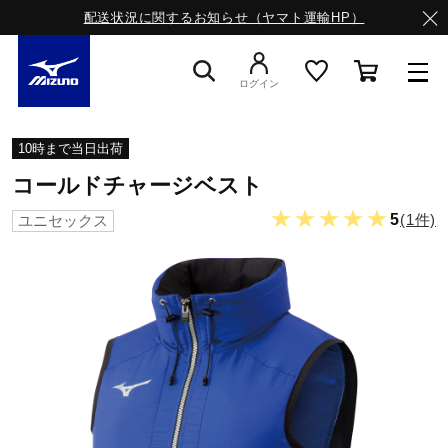
配送状況に関するお知らせ（ヤマト運輸HP）
ログイン
スニーカー
10時まで当日出荷
コールドチャージベスト
ライフスタイルウエア
★★★★★
5
(1件)
ユニセックス
ランニング
サッカー／フットサル
トレーニング