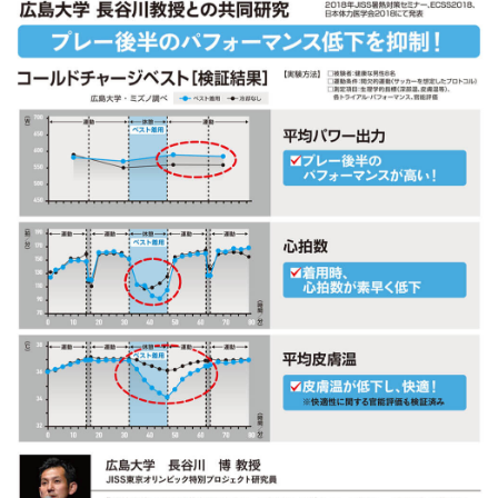
サポート
保冷剤
水、不凍液、防腐剤
直営店一覧
原産国
日本製
取扱店一覧
発売シーズン
2020年春夏