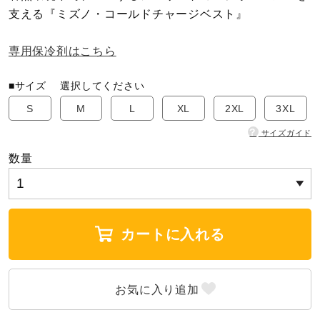
支える『ミズノ・コールドチャージベスト』
陸上競技
専用保冷剤はこちら
卓球
■サイズ
選択してください
S
M
L
XL
2XL
3XL
?
サイズガイド
ソフトボール
数量
柔道
カートに入れる
ウィンタースポーツ
ワーキング