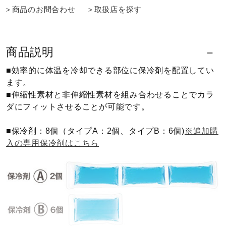
商品のお問合わせ
取扱店を探す
ウォーキングシューズ
商品説明
ライフスタイルグッズ
■効率的に体温を冷却できる部位に保冷剤を配置してい
ます。
インナー
■伸縮性素材と非伸縮性素材を組み合わせることでカラ
ダにフィットさせることが可能です。
寝具／ミズノスリープ
■保冷剤：8個（タイプA：2個、タイプB：6個)
※追加購
入の専用保冷剤はこちら
アウトドア／レイン
サポーター