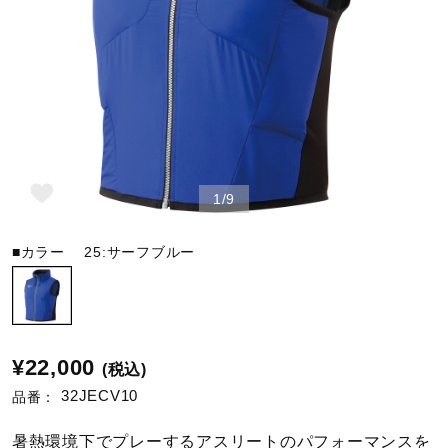
野球
ゴルフ
1/9
スイム
■カラー
25:サーフブルー
バレーボール
テニス／ソフトテニス
¥22,000
(税込)
32JECV10
品番：
バドミントン
暑熱環境下でプレーするアスリートのパフォーマンスを