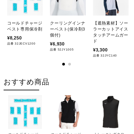
コールドチャージ
クーリングインナ
【遮熱素材】ソー
ベスト専用保冷剤
ーベスト(保冷剤3
ラーカットアイス
個付)
タッチアームガー
¥8,250
ド
¥6,930
品番 32JECV1200
¥3,300
品番 52JY1005
品番 32JYC140
おすすめ商品