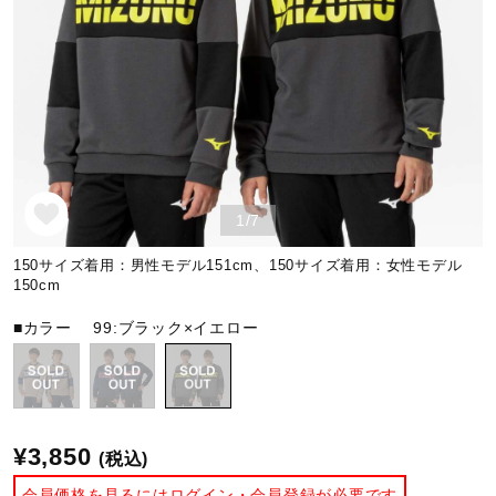
野球
ゴルフ
1/7
スイム
150サイズ着用：男性モデル151cm、150サイズ着用：女性モデル
150cm
バレーボール
■カラー
99:ブラック×イエロー
テニス／ソフトテニス
¥3,850
(税込)
バドミントン
会員価格を見るにはログイン・会員登録が必要です