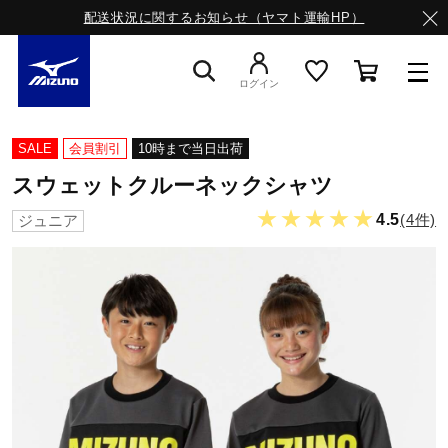
配送状況に関するお知らせ（ヤマト運輸HP）
ログイン
スニーカー
SALE
会員割引
10時まで当日出荷
スウェットクルーネックシャツ
ライフスタイルウエア
★★★★★
4.5
(4件)
ジュニア
ランニング
サッカー／フットサル
トレーニング