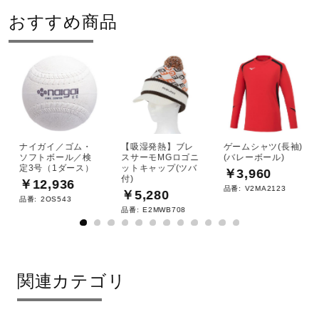
おすすめ商品
ナイガイ／ゴム・
【吸湿発熱】ブレ
ゲームシャツ(長袖)
ソフトボール／検
スサーモMGロゴニ
(バレーボール)
定3号（1ダース）
ットキャップ(ツバ
￥3,960
付)
￥12,936
品番:
V2MA2123
￥5,280
品番:
2OS543
品番:
E2MWB708
関連カテゴリ