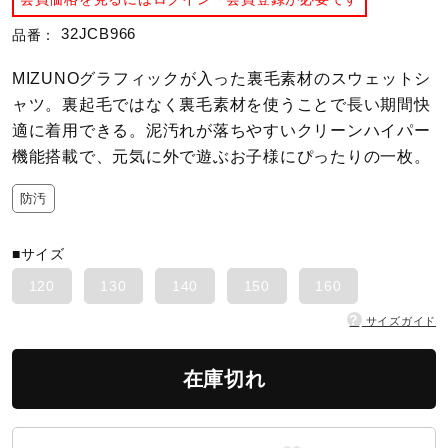
32JCB966
品番：
陸上競技
MIZUNOグラフィックが入った裏毛素材のスウェットシ
ャツ。裏起毛ではなく裏毛素材を使うことで長い期間快
卓球
適に着用できる。泥汚れが落ちやすいクリーンハイパー
機能搭載で、元気に外で遊ぶお子様にぴったりの一枚。
ソフトボール
防汚
■サイズ
柔道
120
130
140
150
160
?
サイズガイド
ウィンタースポーツ
在庫切れ
ワーキング