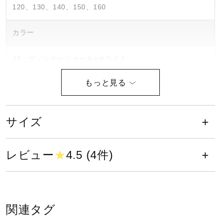
120、130、140、150、160
健康／エクササイズ
カラー
ジュニア／キッズ
48：ヴィンテージカーキ×ホワイト
81：ページエントブルー×カイエン
メディカル
99：ブラック×イエロー
素材
コラボ／ライセンス
サイズ
ポリエステル100％
レビュー
★
4.5 (4件)
セール
原産国
その他
中国製
関連タグ
サステナビリティ