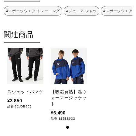
サポート
#スポーツウエア トレーニング
#ジュニア シャツ
#スポーツウエア 
工程：Water Preservation dyeという技法を採用すること
によって、通常の染色方法よりも30％以上の水の節約に配
直営店一覧
慮した素材を使用しています。
関連商品
発売シーズン
取扱店一覧
2024年秋冬
スウェットパンツ
【吸湿発熱】温ウ
ォーマージャケッ
¥3,850
ト
品番 32JDB965
¥6,490
品番 32JEB932