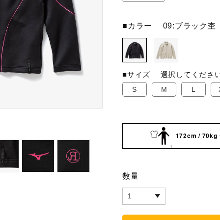
■カラー
09:ブラック杢
■サイズ
選択してくださ
S
M
L
172cm / 70kg
数量