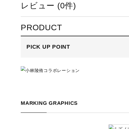
レビュー (0件)
PRODUCT
サイズ
S、M、L、XL
PICK UP POINT
カラー
09：ブラック杢
46：シルバーバーチ杢
素材
ポリエステル95％、ポリウレタ
原産国
インドネシア製
MARKING GRAPHICS
サステナビリテ
材料：この商品には、リサイク
ィ