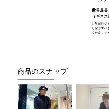
発売シーズン
2026年春夏
世界最長
（ギネス
世界最長ジ
た記念すべ
度緯度を
商品のスナップ