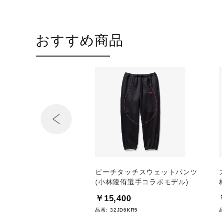
おすすめ商品
Prev
ミバット(木製／84cm
ピーチタッチスウェットパンツ
0g)
(小林陵侑選手コラボモデル)
0
￥15,400
WH21884
品番:
32JD6KR5