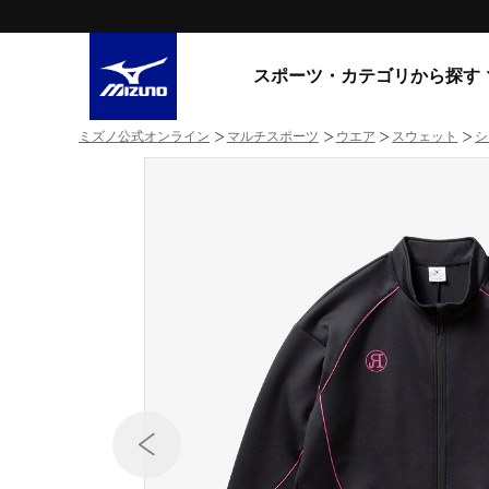
スポーツ・カテゴリから探す
ミズノ公式オンライン
マルチスポーツ
ウエア
スウェット
シ
スニーカー
スニーカ
ライフスタイルウエア
すべてのシリーズ
ランニング
WAVE PROPHECY
MORELIA LS
サッカー／フットサル
WAVE RIDER
トレーニング
MXR
ゴアテックス
野球
コラボレーション
その他シリーズ
ゴルフ
スイム
スニーカー商品をすべて見る
バレーボール