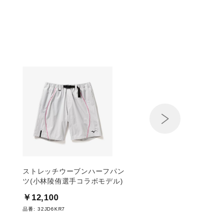
Next
ストレッチウーブンハーフパン
キャップ(小林陵侑選
ツ(小林陵侑選手コラボモデル)
モデル)
￥12,100
￥5,940
品番:
32JD6KR7
品番:
32JW6KR8