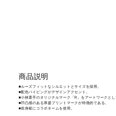
アウトドア／レイン
サポーター
健康／エクササイズ
ジュニア／キッズ
メディカル
コラボ／ライセンス
セール
その他
商品説明
■ルーズフィットなシルエットとサイズを採用。
■配色パイピングがデザインアクセント。
■小林選手のオリジナルマーク「R」をアートワークとし
■凹凸感のある厚盛プリントマークが特徴的である。
■前身裾にコラボネームを使用。