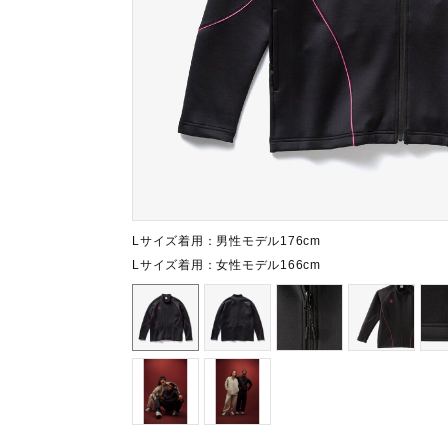
テニス／ソフトテニス
バドミントン
陸上競技
卓球
ソフトボール
柔道
ウィンタースポーツ
Lサイズ着用：男性モデル176cm
Lサイズ着用：女性モデル166cm
ワーキング
ウォーキングシューズ
ライフスタイルグッズ
インナー
寝具／ミズノスリープ