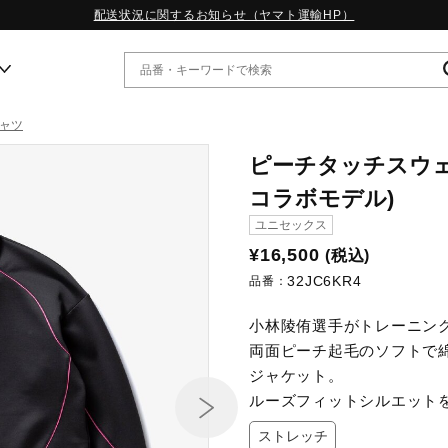
配送状況に関するお知らせ（ヤマト運輸HP）
ャツ
ー
ピーチタッチスウェ
コラボモデル)
WP13.2｜特集
ユニセックス
MORELIA LS｜特集
W.PROPHECY1｜特集
¥16,500
(税込)
WP MAGIC MITA｜特集
32JC6KR4
品番：
WP STRAP｜特集
スペシャルカラーパック｜特集
小林陵侑選手がトレーニン
WP STRAP 2｜特集
両面ピーチ起毛のソフトで
マーガレット・ハウエル｜特集
ジャケット。
KICKS & ECHO｜特集
ルーズフィットシルエット
ストレッチ