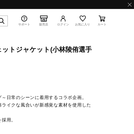
サポート
販売店
ログイン
お気に入り
カート
ットジャケット(小林陵侑選手
特集
グ～日常のシーンに着用するコラボ企画。
WAVE PROPHECY 13.2
綿ライクな風合いが新感覚な素材を使用した
を採用。