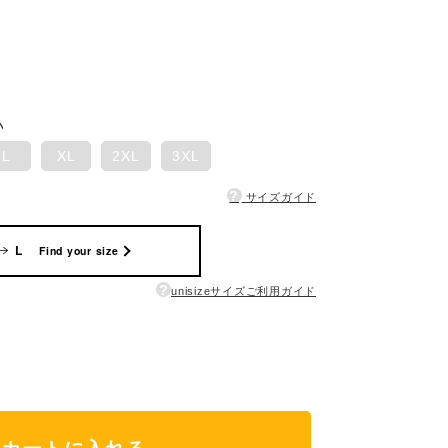
い
L
XL
2XL
3XL
?
サイズガイド
L
Find your size
?
unisizeサイズご利用ガイド