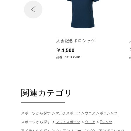
Prev
国スポ限定ポロシャツ
大会記念ポロシャツ
0
￥4,500
D478
品番:
32JAX401
関連カテゴリ
スポーツから探す
マルチスポーツ
ウエア
ポロシャツ
スポーツから探す
マルチスポーツ
ウエア
Tシャツ
アイテムから探す
ウエア
トレーニングウエア
ポロシャツ