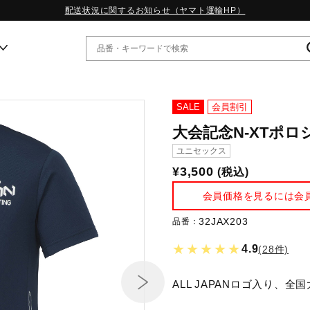
配送状況に関するお知らせ（ヤマト運輸HP）
ー
SALE
会員割引
大会記念N-XTポロ
WP13.2｜特集
ユニセックス
MORELIA LS｜特集
¥3,500
(税込)
W.PROPHECY1｜特集
WP MAGIC MITA｜特集
会員価格を見るには会
WP STRAP｜特集
スペシャルカラーパック｜特集
32JAX203
品番：
WP STRAP 2｜特集
★★★★★
4.9
(28件)
マーガレット・ハウエル｜特集
KICKS & ECHO｜特集
ALL JAPANロゴ入り、