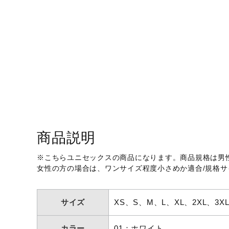
アウトドア／レイン
サポーター
健康／エクササイズ
ジュニア／キッズ
メディカル
コラボ／ライセンス
セール
その他
商品説明
※こちらユニセックスの商品になります。商品規格は男
女性の方の場合は、ワンサイズ程度小さめか適合/規格
サイズ
XS、S、M、L、XL、2XL、3X
カラー
01：ホワイト