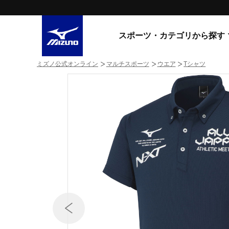
スポーツ・カテゴリから探す
ミズノ公式オンライン
マルチスポーツ
ウエア
Tシャツ
スニーカー
スニーカ
ライフスタイルウエア
すべてのシリーズ
ランニング
WAVE PROPHECY
MORELIA LS
サッカー／フットサル
WAVE RIDER
トレーニング
MXR
ゴアテックス
野球
コラボレーション
その他シリーズ
ゴルフ
スイム
スニーカー商品をすべて見る
バレーボール