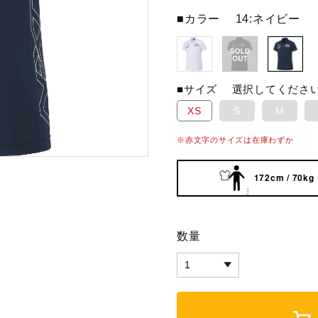
■カラー
14:ネイビー
■サイズ
選択してくださ
XS
S
M
※赤文字のサイズは在庫わずか
172cm / 70kg
数量