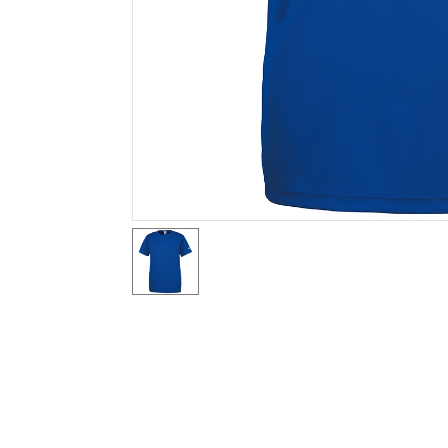
テニス／ソフトテニス
バドミントン
陸上競技
卓球
ソフトボール
柔道
ウィンタースポーツ
ワーキング
ウォーキングシューズ
ライフスタイルグッズ
インナー
寝具／ミズノスリープ