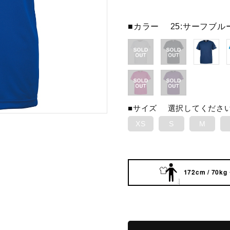
■カラー
25:サーフブル
■サイズ
選択してくださ
XS
S
M
172cm / 70kg