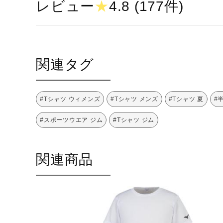
レビュー
★
4.8 (177件)
素材
ポリエステル100％
原産国
中国製
発売シーズン
2018年春夏
関連タグ
#Tシャツ ウィメンズ
#Tシャツ メンズ
#Tシャツ 夏
#
#スポーツウエア ジム
#Tシャツ ジム
関連商品