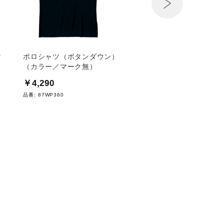
マ
ポロシャツ（ボタンダウン）
2023インターハイ陸
（カラー／マーク無）
(ブロック大会記念)
￥4,290
￥4,000
品番:
87WP360
品番:
U2JA3D01