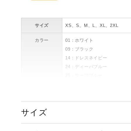
サイズ
XS、S、M、L、XL、2XL
カラー
01：ホワイト
09：ブラック
14：ドレスネイビー
24：ディーバブルー
25：サーフブルー
37：ライムグリーン
54：フレイムオレンジ
62：チャイニーズレッド
サイズ
66：ピンク
68：インペパープル