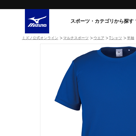
スポーツ・カテゴリから探す
ミズノ公式オンライン
マルチスポーツ
ウエア
Tシャツ
半袖
スニーカー
スニーカ
ライフスタイルウエア
すべてのシリーズ
ランニング
WAVE PROPHECY
MORELIA LS
サッカー／フットサル
WAVE RIDER
トレーニング
MXR
ゴアテックス
野球
コラボレーション
その他シリーズ
ゴルフ
スイム
スニーカー商品をすべて見る
バレーボール