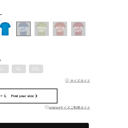
ー
い
L
XL
2XL
?
サイズガイド
L
Find your size
?
unisizeサイズご利用ガイド