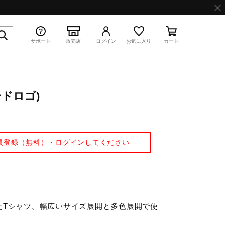
サポート
販売店
ログイン
お気に入り
カート
ドロゴ)
特集
員登録（無料）・ログインしてください
WAVE PROPHECY 13.2
たTシャツ。幅広いサイズ展開と多色展開で使