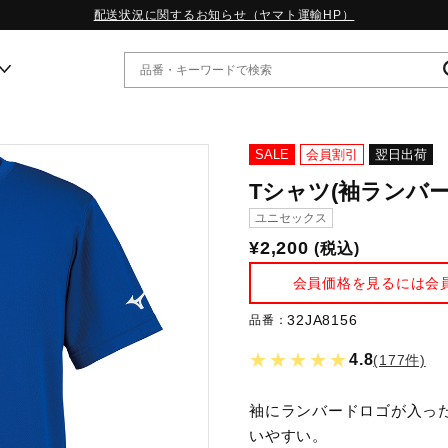
配送状況に関するお知らせ（ヤマト運輸HP）
ー
SALE
会員割引
翌日出荷
Tシャツ(袖ランバー
WP13.2｜特集
ユニセックス
MORELIA LS｜特集
¥2,200
(税込)
W.PROPHECY1｜特集
WP MAGIC MITA｜特集
会員価格を見るには会
WP STRAP｜特集
スペシャルカラーパック｜特集
32JA8156
品番：
WP STRAP 2｜特集
★★★★★
4.8
(177件)
マーガレット・ハウエル｜特集
KICKS & ECHO｜特集
袖にランバードロゴが入っ
いやすい。