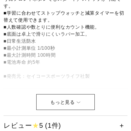
す。
ウォーキングシューズ
■学習に合わせてストップウォッチと減算タイマーを切
替えて使用できます。
■人数確認や数とりに便利なカウント機能。
ライフスタイルグッズ
■底面は卓上で滑りにくいラバー加工。
■日常生活防水
■最小計測単位 1/100秒
インナー
■最大計測時間 100時間
■電池寿命 約5年
寝具／ミズノスリープ
■発売元：セイコースポーツライフ社製
アウトドア／レイン
サイズ
厚み／20.4mm
サポーター
レビュー
★
5 (1件)
カラー