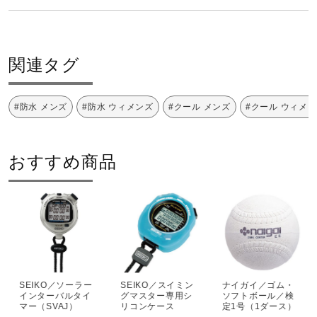
健康／エクササイズ
001：ホワイト、003：ブルー、005：ピンク
関連タグ
重量
ジュニア／キッズ
67g
#防水 メンズ
#防水 ウィメンズ
#クール メンズ
#クール ウィメ
メディカル
製造元
おすすめ商品
コラボ／ライセンス
セイコースポーツライフ株式会社
セール
その他
SEIKO／ソーラー
SEIKO／スイミン
ナイガイ／ゴム・
インターバルタイ
グマスター専用シ
ソフトボール／検
マー（SVAJ）
リコンケース
定1号（1ダース）