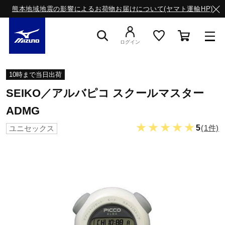
熊本地域地震の影響によるお荷物お届けについて(ヤマト運輸HP)
ログイン
スニーカー
10時まで当日出荷
SEIKO／アルバピコ スクールマスター
ライフスタイルウエア
ADMG
★★★★★
5
(1件)
ユニセックス
ランニング
サッカー／フットサル
トレーニング