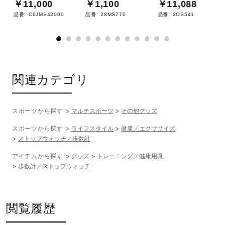
￥11,000
￥1,100
￥11,088
サポート
品番:
C6JMS42000
品番:
28MS770
品番:
2OS541
直営店一覧
関連カテゴリ
取扱店一覧
スポーツから探す
マルチスポーツ
その他グッズ
スポーツから探す
ライフスタイル
健康／エクササイズ
ストップウォッチ／歩数計
アイテムから探す
グッズ
トレーニング／健康用具
歩数計／ストップウォッチ
閲覧履歴