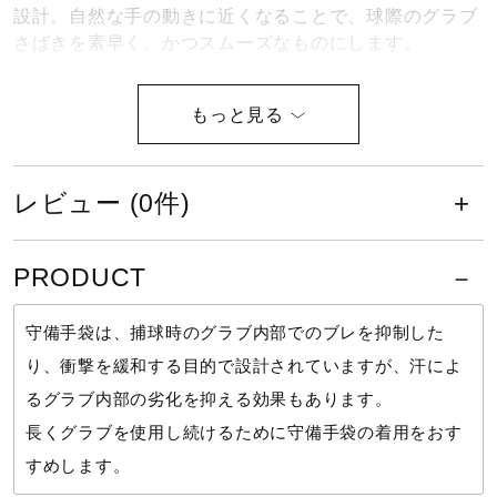
設計。自然な手の動きに近くなることで、球際のグラブ
健康／エクササイズ
さばきを素早く、かつスムーズなものにします。
■単独水洗い可能モデル
ジュニア／キッズ
■高校野球ルール対応モデル
メディカル
レビュー (0件)
高校野球ルール対応モデル
コラボ／ライセンス
PRODUCT
守備手袋は、捕球時のグラブ内部でのブレを抑制した
単独水洗いが可能。
セール
り、衝撃を緩和する目的で設計されていますが、汗によ
るグラブ内部の劣化を抑える効果もあります。
その他
長くグラブを使用し続けるために守備手袋の着用をおす
サイズ
すめします。