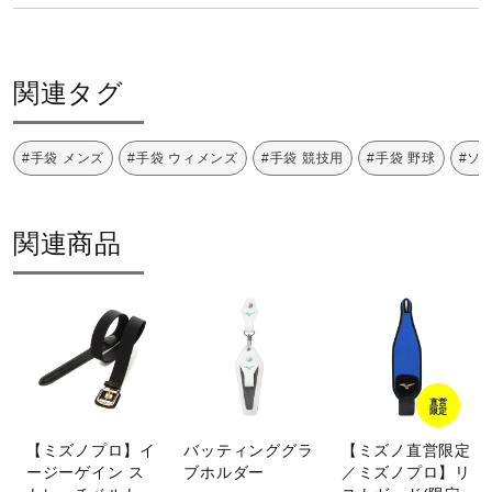
サポート
S（22～23cm）、M（24～25cm）、L（26～27cm）
関連タグ
直営店一覧
#手袋 メンズ
#手袋 ウィメンズ
#手袋 競技用
#手袋 野球
#ソ
取扱店一覧
関連商品
手袋のサイズは、手囲いの長さが目安となります。
直営
手囲いとは、親指の第一関節とほぼ同位置にある生命線の始
限定
点と、小指の付け根と手首を結んだ線の、手首から3分の1
【ミズノプロ】イ
バッティンググラ
【ミズノ直営限定
ージーゲイン ス
ブホルダー
／ミズノプロ】リ
の距離を結んだ手の平の周りの長さです。