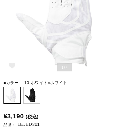
野球
ゴルフ
スイム
1/7
バレーボール
■カラー
10:ホワイト×ホワイト
テニス／ソフトテニス
¥3,190
(税込)
バドミントン
1EJED301
品番：