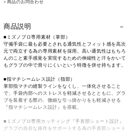
商品のお問合わせ
ウォーキングシューズ
商品説明
ライフスタイルグッズ
■ミズノプロ専用素材（掌部）
守備手袋に最も必要とされる通気性とフィット感を高次
元で両立する為の専用素材を採用。高い通気性はもちろ
インナー
んのこと素手感覚を実現するための伸縮性と汗をかいて
もグラブの中で滑りにくいという特徴を併せ持ちます。
寝具／ミズノスリープ
■指マチシームレス設計（指部）
掌部指マチの縫製ラインをなくし、一体化させること
で、手袋内部へのストレスを軽減させるとともに、グラ
アウトドア／レイン
ブを装着する際の、微細な引っ掛かりをも軽減させる
『指マチシームレス設計』を搭載。
サポーター
■ミズノプロ専用カッティング『手首部ショート設計』
グラブの自在な操作をサポートする為の手首部ショート