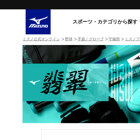
スポーツ・カテゴリから探す
ミズノ公式オンライン
野球
手袋／グローブ
守備用
ミズノプ
スニーカー
スニーカ
ライフスタイルウエア
すべてのシリーズ
ランニング
WAVE PROPHECY
MORELIA LS
サッカー／フットサル
WAVE RIDER
トレーニング
MXR
ゴアテックス
野球
コラボレーション
その他シリーズ
ゴルフ
スイム
スニーカー商品をすべて見る
バレーボール