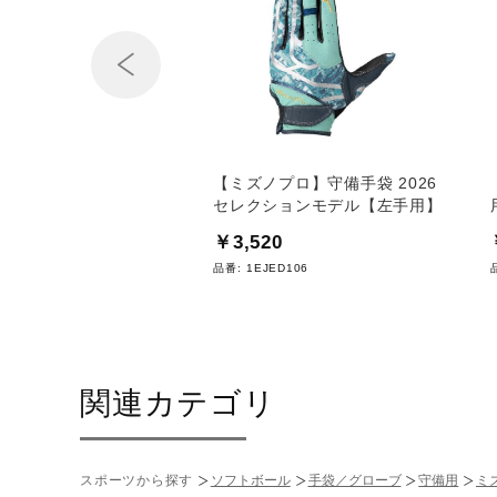
Prev
ィンググラブホルダー
【ミズノプロ】守備手袋 2026
セレクションモデル
セレクションモデル【左手用】
0
￥3,520
T043
品番:
1EJED106
関連カテゴリ
スポーツから探す
ソフトボール
手袋／グローブ
守備用
ミ