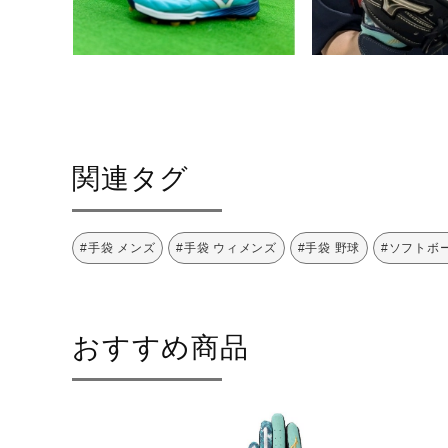
カラー
39：ヒスイ×シルバー
素材
平側素材：合成皮革
甲側素材：合成皮革、合成繊維
原産国
ベトナム製
関連タグ
用途
守備用
#手袋 メンズ
#手袋 ウィメンズ
#手袋 野球
#ソフトボ
発売シーズン
2026年秋冬
おすすめ商品