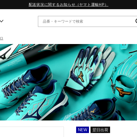
配送状況に関するお知らせ（ヤマト運輸HP）
ロ
ー
WP13.2｜特集
MORELIA LS｜特集
W.PROPHECY1｜特集
WP MAGIC MITA｜特集
WP STRAP｜特集
スペシャルカラーパック｜特集
WP STRAP 2｜特集
マーガレット・ハウエル｜特集
KICKS & ECHO｜特集
NEW
翌日出荷