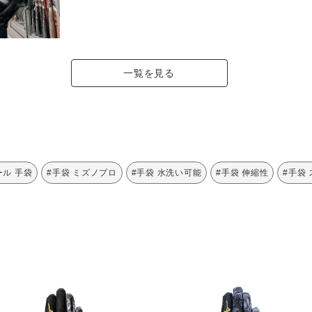
一覧を見る
ール 手袋
#手袋 ミズノプロ
#手袋 水洗い可能
#手袋 伸縮性
#手袋