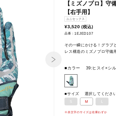
【ミズノプロ】守備
【右手用】
ユニセックス
¥3,520
(税込)
1EJED107
品番：
その一瞬にかける！グラブ
レス構造のミズノプロ守備用
■カラー
39:ヒスイ×シ
■サイズ
選択してくださ
S
M
L
※赤文字のサイズは在庫わずか