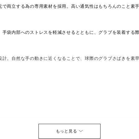
元で両立する為の専用素材を採用。高い通気性はもちろんのこと素
、手袋内部へのストレスを軽減させるとともに、グラブを装着する
設計。自然な手の動きに近くなることで、球際のグラブさばきを素
cm）、L（26～27cm）