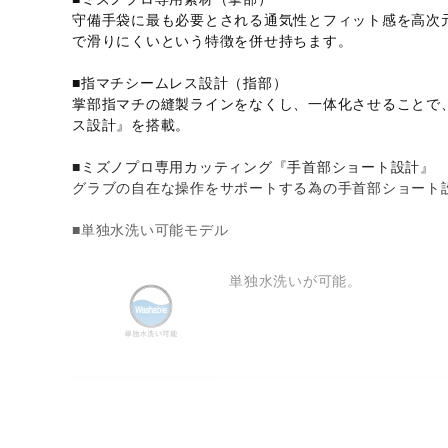
守備手袋に最も必要とされる通気性とフィット感を高次
で滑りにくいという特徴を併せ持ちます。
■指マチシームレス設計（指部）
掌部指マチの縫製ラインをなくし、一体化させることで
ス設計』を搭載。
■ミズノプロ専用カッティング『手首部ショート設計』
グラブの自在な操作をサポートする為の手首部ショート
■単独水洗い可能モデル
単独水洗いが可能。
サイズ
S（22～23cm）、M（24～25