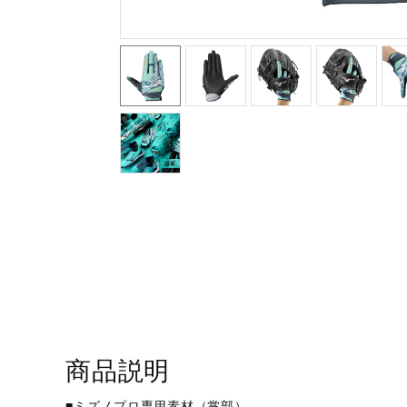
アウトドア／レイン
サポーター
健康／エクササイズ
ジュニア／キッズ
メディカル
コラボ／ライセンス
セール
その他
商品説明
■ミズノプロ専用素材（掌部）