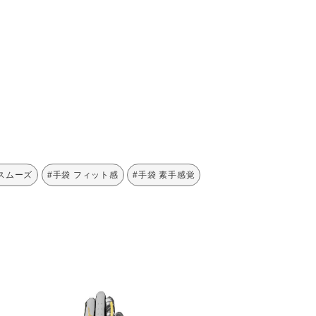
 スムーズ
#手袋 フィット感
#手袋 素手感覚