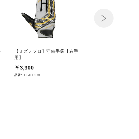
Next
手
【ミズノプロ】守備手袋【右手
【ミズノプロ】守備手
用】
BASEBALL DREAM 
手用】
￥3,300
￥3,520
品番:
1EJED091
品番:
1EJED096